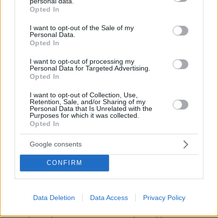
personal data.
grant or deny consent to Google and its third-party tags to
Opted In
use your data for below specified purposes in below Google
consent section.
I want to opt-out of the Sale of my
Personal Data.
Opted In
I want to opt-out of processing my
Personal Data for Targeted Advertising.
Opted In
I want to opt-out of Collection, Use,
Retention, Sale, and/or Sharing of my
Personal Data that Is Unrelated with the
Purposes for which it was collected.
Opted In
Google consents
CONFIRM
Data Deletion
Data Access
Privacy Policy
07.08.2026, 22:54
Ο «Δράκος» του Λονδίνου: 40χρονος με