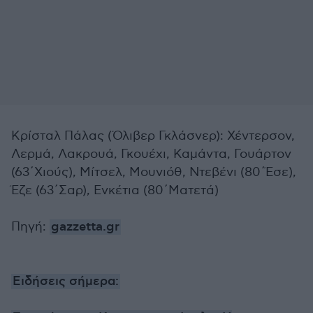
Κρίσταλ Πάλας (Όλιβερ Γκλάσνερ): Χέντερσον,
Λερμά, Λακρουά, Γκουέχι, Καμάντα, Γουάρτον
(63΄Χιούς), Μίτσελ, Μουνιόθ, Ντεβένι (80΄Έσε),
Έζε (63΄Σαρ), Ενκέτια (80΄Ματετά)
Πηγή:
gazzetta.gr
Ειδήσεις σήμερα: