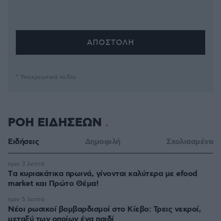
* Υποχρεωτικά πεδία
ΡΟΗ ΕΙΔΗΣΕΩΝ
Ειδήσεις
Δημοφιλή
Σχολιασμένα
πριν 3 λεπτά
Tα κυριακάτικα πρωινά, γίνονται καλύτερα με efood
market και Πρώτο Θέμα!
πριν 5 λεπτά
Νέοι ρωσικοί βομβαρδισμοί στο Κίεβο: Τρεις νεκροί,
μεταξύ των οποίων ένα παιδί