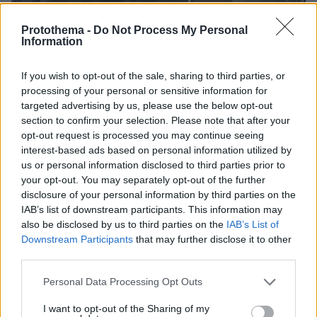
Protothema -
Do Not Process My Personal
Information
If you wish to opt-out of the sale, sharing to third parties, or
processing of your personal or sensitive information for
targeted advertising by us, please use the below opt-out
section to confirm your selection. Please note that after your
opt-out request is processed you may continue seeing
interest-based ads based on personal information utilized by
us or personal information disclosed to third parties prior to
your opt-out. You may separately opt-out of the further
disclosure of your personal information by third parties on the
IAB’s list of downstream participants. This information may
07.08.2026, 18:22
also be disclosed by us to third parties on the
IAB’s List of
«Πόσα θέλεις για το κορίτσι;»: Τουρίστας στην
Downstream Participants
that may further disclose it to other
Κρήτη ζητά... τιμή για να ασελγήσει σε ανήλικη, τι
third parties.
καταγγέλλει ο ιδιοκτήτης επιχείρησης
Please note that this website/app uses one or more Google
Personal Data Processing Opt Outs
services and may gather and store information including but
not limited to your visit or usage behaviour. You may click to
I want to opt-out of the Sharing of my