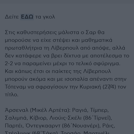
Δείτε
ΕΔΩ
τα γκολ
Στις καθυστερήσεις μάλιστα ο Σαρ θα
μπορούσε να είχε στέψει και μαθηματικά
πρωταθλήτρια τη Λίβερπουλ από απόψε, αλλά
δεν κατάφερε να βρει δίχτυα με αποτέλεσμα το
2-2 να παραμείνει μέχρι το τελικό σφύριγμα.
Και κάπως έτσι οι παίκτες της Λίβερπουλ
μπορούν ακόμα και με ισοπαλία απέναντι στην
Τότεναμ να σφραγίσουν την Κυριακή (27/4) τον
τίτλο.
Άρσεναλ (Μικέλ Αρτέτα): Ραγιά, Τίμπερ,
Σαλιμπά, Κίβιορ, Λιούις-Σκέλι (86΄Τίρνεϊ),
Παρτέι, Όντεγκααρντ (86΄Νουανέρι), Ράις,
Στέρλινγκ (68΄Σάκα), Τροσάρ, Μαρτινέλι