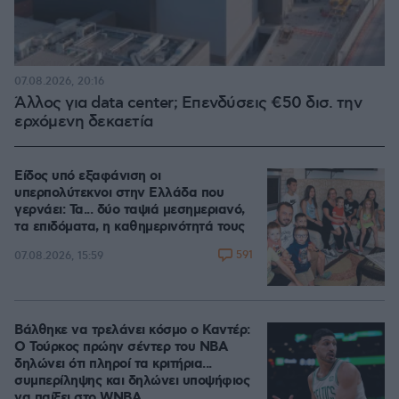
07.08.2026, 20:16
Άλλος για data center; Επενδύσεις €50 δισ. την
ερχόμενη δεκαετία
Είδος υπό εξαφάνιση οι
υπερπολύτεκνοι στην Ελλάδα που
γερνάει: Τα... δύο ταψιά μεσημεριανό,
τα επιδόματα, η καθημερινότητά τους
591
07.08.2026, 15:59
Βάλθηκε να τρελάνει κόσμο ο Καντέρ:
Ο Τούρκος πρώην σέντερ του NBA
δηλώνει ότι πληροί τα κριτήρια...
συμπερίληψης και δηλώνει υποψήφιος
να παίξει στο WNBA