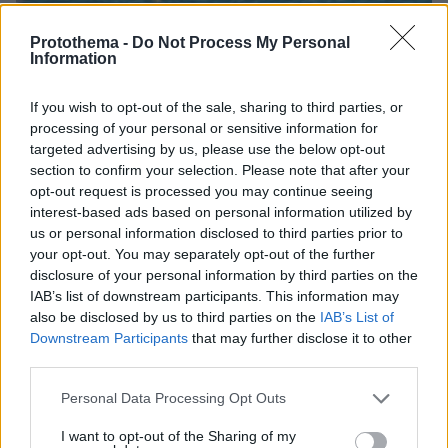
Protothema -
Do Not Process My Personal
Information
09.08.2026, 17:36
Η Γαλλία μπήκε στο καλώδιο, η Τουρκία... στην
If you wish to opt-out of the sale, sharing to third parties, or
πρίζα: Σπασμωδικές κινήσεις της Άγκυρας με
processing of your personal or sensitive information for
παραβιάσεις και αδιαλλαξία στο Κυπριακό
targeted advertising by us, please use the below opt-out
section to confirm your selection. Please note that after your
opt-out request is processed you may continue seeing
Η Πολιτική Αεροπορία διαπίστωσε
interest-based ads based on personal information utilized by
κενό στον νόμο όταν ένας... απίθανος
τύπος προσγείωσε το ελικόπτερό του
us or personal information disclosed to third parties prior to
στο Σαρακήνικο με εκατοντάδες
your opt-out. You may separately opt-out of the further
λουόμενους - Παρέμβαση Εισαγγελέα
disclosure of your personal information by third parties on the
IAB’s list of downstream participants. This information may
211
09.08.2026, 14:15
also be disclosed by us to third parties on the
IAB’s List of
Downstream Participants
that may further disclose it to other
third parties.
Πώς ο Μέγας Αλέξανδρος συνέτριψε
τους Ιλλυριούς: Οι μεγάλες νίκες του
Please note that this website/app uses one or more Google
Personal Data Processing Opt Outs
Έλληνα στρατηλάτη στα Βαλκάνια
services and may gather and store information including but
not limited to your visit or usage behaviour. You may click to
I want to opt-out of the Sharing of my
1
πριν 44 λεπτά