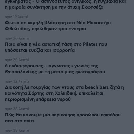
εγκλήματος - Ο ασυνόδευτος ανήλικος, η πυγμαχία και
η μοιραία συνάντηση με την άτυχη Σκωτσέζα
πριν 19 λεπτά
Φωτιά σε χαμηλή βλάστηση στο Νέο Μοναστήρι
Φθιώτιδας, σηκώθηκαν τρία εναέρια
πριν 20 λεπτά
Ποια είναι η νέα ασιατική τάση στο Pilates που
υπόσχεται ευεξία και ισορροπία
πριν 20 λεπτά
6 ενδιαφέρουσες, «άγνωστες» γωνιές της
Θεσσαλονίκης με τη ματιά μιας φωτογράφου
πριν 32 λεπτά
Διακοπή λειτουργίας των ντους στα beach bars ζητά η
κοινότητα Σάρτης στη Χαλκιδική, επικαλείται
περιορισμένη επάρκεια νερού
πριν 38 λεπτά
Πώς θα κάνουμε μια περιποίηση προσώπου επιπέδου
σπα στο σπίτι
πριν 38 λεπτά