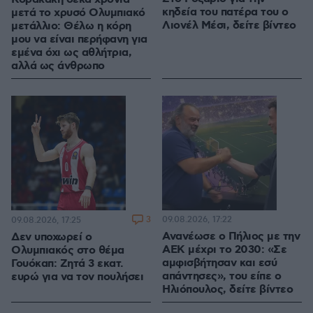
κηδεία του πατέρα του ο
μετά το χρυσό Ολυμπιακό
Λιονέλ Μέσι, δείτε βίντεο
μετάλλιο: Θέλω η κόρη
μου να είναι περήφανη για
εμένα όχι ως αθλήτρια,
αλλά ως άνθρωπο
3
09.08.2026, 17:22
09.08.2026, 17:25
Ανανέωσε ο Πήλιος με την
Δεν υποχωρεί ο
ΑΕΚ μέχρι το 2030: «Σε
Ολυμπιακός στο θέμα
αμφισβήτησαν και εσύ
Γουόκαπ: Ζητά 3 εκατ.
απάντησες», του είπε ο
ευρώ για να τον πουλήσει
Ηλιόπουλος, δείτε βίντεο