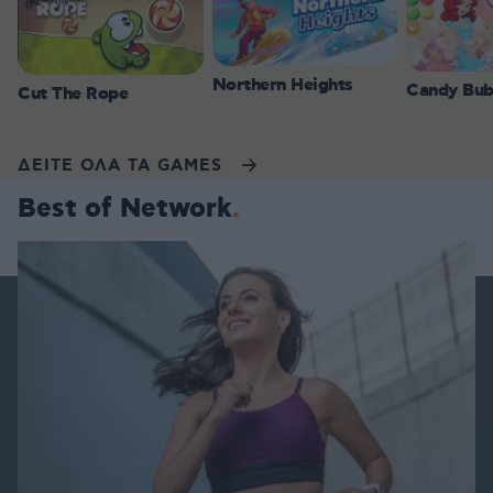
Northern Heights
Candy Bub
Cut The Rope
ΔΕΙΤΕ ΟΛΑ ΤΑ GAMES
Best of Network