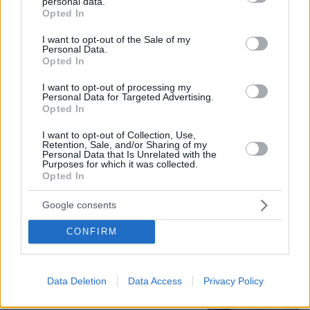
personal data.
grant or deny consent to Google and its third-party tags to
Opted In
use your data for below specified purposes in below Google
consent section.
I want to opt-out of the Sale of my
Personal Data.
Opted In
Ανάρτηση με υπονοούμενα: «Κάποιοι
άντρες είναι απλά κατώτεροι των
I want to opt-out of processing my
περιστάσεων» λέει η Ανδρομάχη εν
Personal Data for Targeted Advertising.
μέσω φημών για τη σχέση της με τον
Opted In
Γιώργο Λιβάνη
I want to opt-out of Collection, Use,
25
09.08.2026, 15:57
Retention, Sale, and/or Sharing of my
Personal Data that Is Unrelated with the
Purposes for which it was collected.
Opted In
Έλαμψαν οι Έλληνες στο φιλικό
Άρσεναλ - Ντόρτμουντ: Γκολάρα ο
Google consents
Καρέτσας, ασίστ και κερδισμένο
πέναλτι ο Τζόλης, δείτε βίντεο
CONFIRM
6
09.08.2026, 18:13
Data Deletion
Data Access
Privacy Policy
Σκιάθος: 15χρονος κατήγγειλε 17χρονο