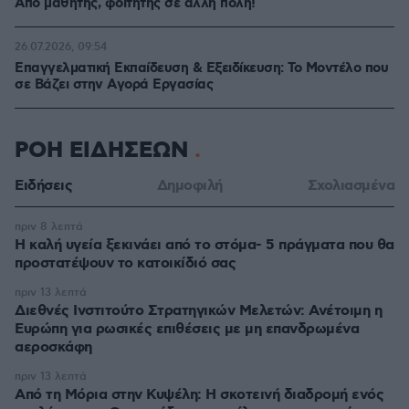
Από μαθητής, φοιτητής σε άλλη πόλη!
26.07.2026, 09:54
Επαγγελματική Εκπαίδευση & Εξειδίκευση: Το Mοντέλο που
σε Bάζει στην Aγορά Eργασίας
ΡΟΗ ΕΙΔΗΣΕΩΝ
Ειδήσεις
Δημοφιλή
Σχολιασμένα
πριν 8 λεπτά
Η καλή υγεία ξεκινάει από το στόμα- 5 πράγματα που θα
προστατέψουν το κατοικίδιό σας
πριν 13 λεπτά
Διεθνές Ινστιτούτο Στρατηγικών Μελετών: Ανέτοιμη η
Ευρώπη για ρωσικές επιθέσεις με μη επανδρωμένα
αεροσκάφη
πριν 13 λεπτά
Από τη Μόρια στην Κυψέλη: Η σκοτεινή διαδρομή ενός