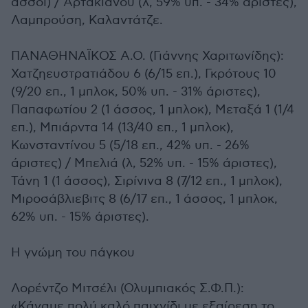
άσσοι) / Αρτακιανού (λ, 59% υπ. - 34% άριστες),
Λαμπρούση, Καλαντάτζε.
ΠΑΝΑΘΗΝΑΪΚΟΣ Α.Ο. (Γιάννης Χαριτωνίδης):
Χατζηευστρατιάδου 6 (6/15 επ.), Γκρότους 10
(9/20 επ., 1 μπλοκ, 50% υπ. - 31% άριστες),
Παπαφωτίου 2 (1 άσσος, 1 μπλοκ), Μεταξά 1 (1/4
επ.), Μπιάρντα 14 (13/40 επ., 1 μπλοκ),
Κωνσταντίνου 5 (5/18 επ., 42% υπ. - 26%
άριστες) / Μπελιά (λ, 52% υπ. - 15% άριστες),
Τάνη 1 (1 άσσος), Σιρίνινα 8 (7/12 επ., 1 μπλοκ),
Μιροσάβλιεβιτς 8 (6/17 επ., 1 άσσος, 1 μπλοκ,
62% υπ. - 15% άριστες).
Η γνώμη του πάγκου
Λορέντζο Μιτσέλι (Ολυμπιακός Σ.Φ.Π.):
«Κάναμε πολύ καλό παιχνίδι με εξαίρεση το