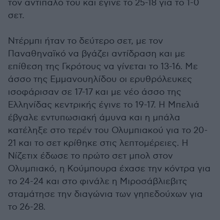
τον αντίπαλό του και έγινε το 25-18 για το 1-0
σετ.
Ντέρμπι ήταν το δεύτερο σετ, με τον
Παναθηναϊκό να βγάζει αντίδραση και με
επίθεση της Γκρότους να γίνεται το 13-16. Με
άσσο της Εμμανουηλίδου οι ερυθρόλευκες
ισοφάρισαν σε 17-17 και με νέο άσσο της
Ελληνίδας κεντρικής έγινε το 19-17. Η Μπελιά
έβγαλε εντυπωσιακή άμυνα και η μπάλα
κατέληξε στο τερέν του Ολυμπιακού για το 20-
21 και το σετ κρίθηκε στις λεπτομέρειες. Η
Νίζετιχ έδωσε το πρώτο σετ μπολ στον
Ολυμπιακό, η Κούμπουρα έχασε την κόντρα για
το 24-24 και στο φινάλε η Μιροσάβλιεβιτς
σταμάτησε την διαγώνια των γηπεδούχων για
το 26-28.