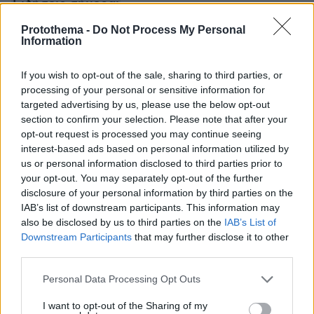
Ειδήσεις σήμερα:
Protothema -
Do Not Process My Personal
Η στιγμή της αιματηρής επίθεσης του
Information
19χρονου Παλαιστινίου στο Τελ Αβίβ - Τον
If you wish to opt-out of the sale, sharing to third parties, or
σκότωσε ένοπλος ισραηλινός, δείτε βίντεο
processing of your personal or sensitive information for
targeted advertising by us, please use the below opt-out
Νεκρός μοτοσικλετιστής στην προσπάθεια να
section to confirm your selection. Please note that after your
διαφύγει από έλεγχο της ΕΛΑΣ στη Νέα
opt-out request is processed you may continue seeing
Πέραμο
interest-based ads based on personal information utilized by
us or personal information disclosed to third parties prior to
your opt-out. You may separately opt-out of the further
Σάλος στην Τουρκία για 23χρονη που ήθελε να
disclosure of your personal information by third parties on the
κάνει σεξ με 100 άνδρες σε ένα 24ωρο -
IAB’s list of downstream participants. This information may
Συνελήφθη και ο Ιρανός σύζυγός της
also be disclosed by us to third parties on the
IAB’s List of
Downstream Participants
that may further disclose it to other
third parties.
protothema.gr στο Google News
Ακολουθήστε το
Please note that this website/app uses one or more Google
Personal Data Processing Opt Outs
και μάθετε πρώτοι όλες τις ειδήσεις
services and may gather and store information including but
not limited to your visit or usage behaviour. You may click to
I want to opt-out of the Sharing of my