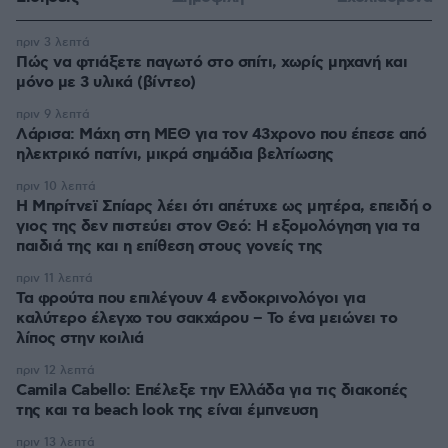
πριν 3 λεπτά
Πώς να φτιάξετε παγωτό στο σπίτι, χωρίς μηχανή και
μόνο με 3 υλικά (βίντεο)
πριν 9 λεπτά
Λάρισα: Μάχη στη ΜΕΘ για τον 43χρονο που έπεσε από
ηλεκτρικό πατίνι, μικρά σημάδια βελτίωσης
πριν 10 λεπτά
Η Μπρίτνεϊ Σπίαρς λέει ότι απέτυχε ως μητέρα, επειδή ο
γιος της δεν πιστεύει στον Θεό: Η εξομολόγηση για τα
παιδιά της και η επίθεση στους γονείς της
πριν 11 λεπτά
Τα φρούτα που επιλέγουν 4 ενδοκρινολόγοι για
καλύτερο έλεγχο του σακχάρου – Το ένα μειώνει το
λίπος στην κοιλιά
πριν 12 λεπτά
Camila Cabello: Επέλεξε την Ελλάδα για τις διακοπές
της και τα beach look της είναι έμπνευση
πριν 13 λεπτά