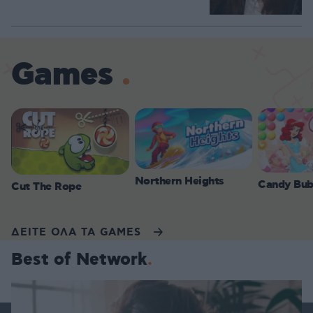
Games
Northern Heights
Candy Bub
Cut The Rope
ΔΕΙΤΕ ΟΛΑ ΤΑ GAMES
Best of Network