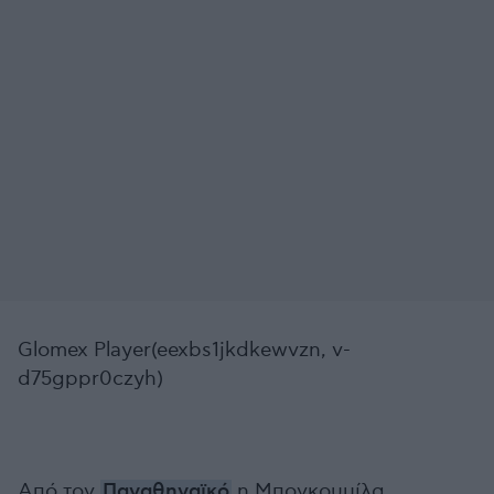
Glomex Player(eexbs1jkdkewvzn, v-
d75gppr0czyh)
Από τον
Παναθηναϊκό
η Μπογκουμίλα