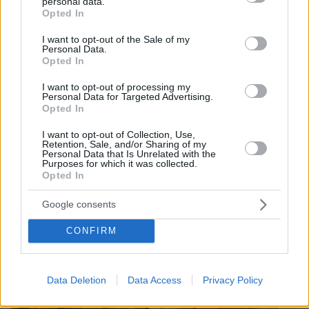
personal data.
Ειδήσεις
Δείτε όλες τις τελευταίες
από την Ελλάδα
grant or deny consent to Google and its third-party tags to
Opted In
use your data for below specified purposes in below Google
και τον Κόσμο, τη στιγμή που συμβαίνουν, στο
consent section.
Protothema.gr
I want to opt-out of the Sale of my
Personal Data.
Opted In
Thema Insights
I want to opt-out of processing my
Personal Data for Targeted Advertising.
Opted In
I want to opt-out of Collection, Use,
Retention, Sale, and/or Sharing of my
Personal Data that Is Unrelated with the
Purposes for which it was collected.
Opted In
Google consents
CONFIRM
Data Deletion
Data Access
Privacy Policy