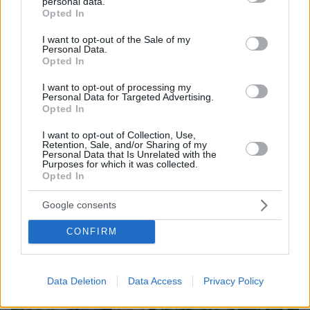
personal data.
grant or deny consent to Google and its third-party tags to
Opted In
use your data for below specified purposes in below Google
consent section.
I want to opt-out of the Sale of my
Personal Data.
Opted In
I want to opt-out of processing my
Personal Data for Targeted Advertising.
Opted In
I want to opt-out of Collection, Use,
Loaded
:
Retention, Sale, and/or Sharing of my
100.00%
Personal Data that Is Unrelated with the
07.08.2026, 09:58
Purposes for which it was collected.
Οικογενειακή τραγωδία στις Σέρρες, μητέρα και
Opted In
γιος οι νεκροί από την μετωπική φορτηγού με ΙΧ -
Βίντεο ντοκουμέντο από τη στιγμή της
Google consents
σύγκρουσης
CONFIRM
Data Deletion
Data Access
Privacy Policy