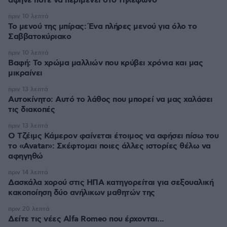
άφηνε ποτέ να περιμένει στο τηλέφωνο
πριν 10 λεπτά
Το μενού της μπίρας: Ένα πλήρες μενού για όλο το
Σαββατοκύριακο
πριν 10 λεπτά
Βαφή: Το χρώμα μαλλιών που κρύβει χρόνια και μας
μικραίνει
πριν 13 λεπτά
Αυτοκίνητο: Αυτό το λάθος που μπορεί να μας χαλάσει
τις διακοπές
πριν 13 λεπτά
Ο Τζέιμς Κάμερον φαίνεται έτοιμος να αφήσει πίσω του
το «Avatar»: Σκέφτομαι ποιες άλλες ιστορίες θέλω να
αφηγηθώ
πριν 14 λεπτά
Δασκάλα χορού στις ΗΠΑ κατηγορείται για σεξουαλική
κακοποίηση δύο ανήλικων μαθητών της
πριν 20 λεπτά
Δείτε τις νέες Alfa Romeo που έρχονται...