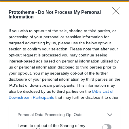
πριν 21 λεπτά
Τα κορίτσια θέλουν κι αυτά τσέπες: Η 8χρονη που τις
Protothema -
Do Not Process My Personal
διεκδίκησε από μεγάλη αλυσίδα καταστημάτων
Information
If you wish to opt-out of the sale, sharing to third parties, or
ΔΕΙΤΕ ΟΛΕΣ ΤΙΣ ΕΙΔΗΣΕΙΣ
processing of your personal or sensitive information for
targeted advertising by us, please use the below opt-out
section to confirm your selection. Please note that after your
opt-out request is processed you may continue seeing
ΤΑ ΠΙΟ ΔΗΜΟΦΙΛΗ
interest-based ads based on personal information utilized by
us or personal information disclosed to third parties prior to
your opt-out. You may separately opt-out of the further
disclosure of your personal information by third parties on the
IAB’s list of downstream participants. This information may
also be disclosed by us to third parties on the
IAB’s List of
Downstream Participants
that may further disclose it to other
third parties.
Please note that this website/app uses one or more Google
Personal Data Processing Opt Outs
services and may gather and store information including but
not limited to your visit or usage behaviour. You may click to
I want to opt-out of the Sharing of my