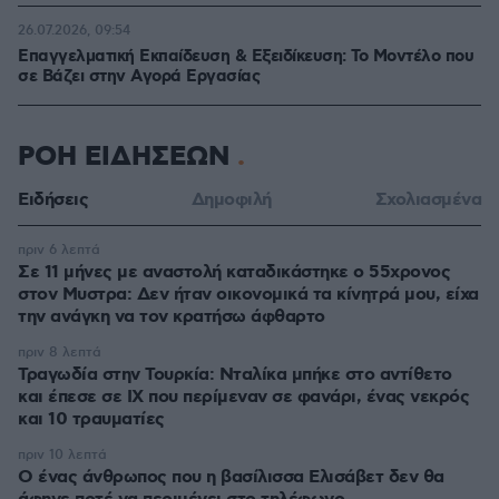
26.07.2026, 09:54
Επαγγελματική Εκπαίδευση & Εξειδίκευση: Το Mοντέλο που
σε Bάζει στην Aγορά Eργασίας
ΡΟΗ ΕΙΔΗΣΕΩΝ
Ειδήσεις
Δημοφιλή
Σχολιασμένα
πριν 6 λεπτά
Σε 11 μήνες με αναστολή καταδικάστηκε ο 55χρονος
στον Μυστρα: Δεν ήταν οικονομικά τα κίνητρά μου, είχα
την ανάγκη να τον κρατήσω άφθαρτο
πριν 8 λεπτά
Τραγωδία στην Τουρκία: Νταλίκα μπήκε στο αντίθετο
και έπεσε σε ΙΧ που περίμεναν σε φανάρι, ένας νεκρός
και 10 τραυματίες
πριν 10 λεπτά
Ο ένας άνθρωπος που η βασίλισσα Ελισάβετ δεν θα