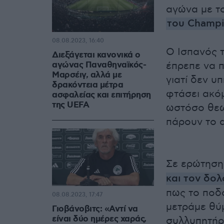
αγώνα με τ
του Champi
08.08.2023, 16:40
Ο Ισπανός τ
Διεξάγεται κανονικά ο
αγώνας Παναθηναϊκός-
έπρεπε να 
Μαρσέιγ, αλλά με
γιατί δεν υ
δρακόντεια μέτρα
φτάσει ακόμ
ασφαλείας και επιτήρηση
της UEFA
ωστόσο θεω
πάρουν το α
Σε ερώτηση
και τον δο
πως το ποδό
08.08.2023, 17:47
μετράμε θύμ
Γιοβάνοβιτς: «Αντί να
είναι δύο ημέρες χαράς,
συλλυπητήρι