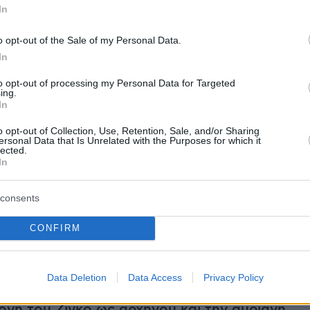
In
ώθει πίεση:
«Προτού υπογράψω ήξερα τις
o opt-out of the Sale of my Personal Data.
υ αντιμετώπιζα, οπότε δεν με ενοχλεί. Ο
In
είναι πάντα να κερδίζουμε. Δεν θεωρώ πως τ
to opt-out of processing my Personal Data for Targeted
ς πρέπει πάντα κερδίζουμε αποτελεί
ing.
In
 πίεση για μένα».
o opt-out of Collection, Use, Retention, Sale, and/or Sharing
ersonal Data that Is Unrelated with the Purposes for which it
lected.
In
ίτ που γύρισε από τον σοβαρό τραυματισμό
 πως όταν γυρίσει θα είναι στο ίδιο επίπεδο.
consents
ε να τον εντάξουμε σιγά σιγά, ώστε να
CONFIRM
σφάλεια στο επίπεδο των συμπαικτών του και
ίζει να μας δίνει όλα εκείνα που μας
ριν τραυματιστεί».
Data Deletion
Data Access
Privacy Policy
λογή του Ζιγκό ως αρχηγού και την αυριανή