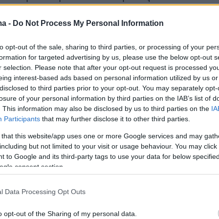
με την ευχή να κάνουν κάτι οι υπεύθυνοι, ώστ
ν τέτοια φαινόμενα.
ma -
Do Not Process My Personal Information
to opt-out of the sale, sharing to third parties, or processing of your per
τα όσα είπε
ο Μαρθελίνο Τοράλ
:
formation for targeted advertising by us, please use the below opt-out s
α ομάδα η οποία χτίζεται ακόμη. Ακόμη δεν
r selection. Please note that after your opt-out request is processed y
eing interest-based ads based on personal information utilized by us or
ει πλήρως το παιχνίδι που θέλουμε.
disclosed to third parties prior to your opt-out. You may separately opt-
 αύριο να δώσουμε το 100% και να πάρουμε
losure of your personal information by third parties on the IAB’s list of
σμα που θέλουμε»
. This information may also be disclosed by us to third parties on the
IA
Participants
that may further disclose it to other third parties.
 that this website/app uses one or more Google services and may gath
including but not limited to your visit or usage behaviour. You may click 
τική και όχι μόνο ετοιμότητα της ομάδας:
«Θα
 to Google and its third-party tags to use your data for below specifi
προσπαθήσουμε να επιταχύνουμε την
ogle consent section.
μας. Κι εγώ και οι παίκτες πρέπει να
ούμε. Με την Λεβερκούζεν ήταν απαιτητικό
l Data Processing Opt Outs
αστε αισιόδοξοι για αύριο. Είμαστε εκεί που
o opt-out of the Sharing of my personal data.
υ βρισκόμαστε».