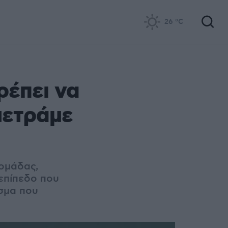
26
°C
ρέπει να
 μετράμε
 ομάδας,
 επίπεδο που
σμα που