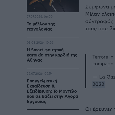
Σύμφωνα με 
Μίλαν
έλειπε
27.07.2026, 06:00
σύντροφός τ
Το μέλλον της
τους που βί
τεχνολογίας
03.08.2026, 10:56
Η Smart φοιτητική
κατοικία στην καρδιά της
Terrore in
Αθήνας
compagna e
26.07.2026, 09:54
— La Gaz
Επαγγελματική
2022
Εκπαίδευση &
Εξειδίκευση: Το Mοντέλο
που σε Bάζει στην Aγορά
Eργασίας
Οι έρευνες 