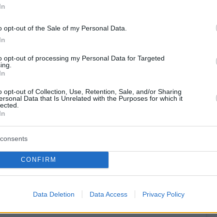
In
o opt-out of the Sale of my Personal Data.
 δημοσίευση στο Instagram.
In
ευση κοινοποιήθηκε από το χρήστη ZOE (@zoe_cristofoli)
to opt-out of processing my Personal Data for Targeted
ing.
In
o opt-out of Collection, Use, Retention, Sale, and/or Sharing
ersonal Data that Is Unrelated with the Purposes for which it
lected.
In
consents
CONFIRM
Data Deletion
Data Access
Privacy Policy