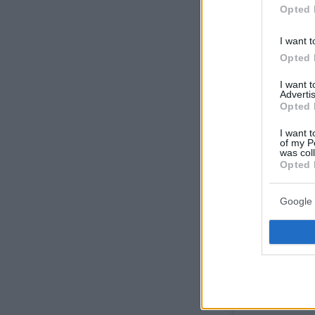
Opted 
I want t
Δείτε αυτή τη
Opted 
Η δημοσί
I want 
Advertis
Opted 
I want t
of my P
was col
Opted 
Google 