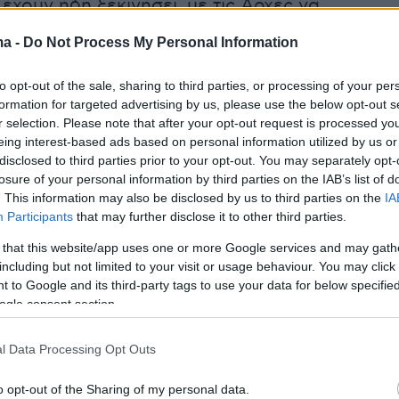
 έχουν ήδη ξεκινήσει, με τις Αρχές να
ι από το υλικό των καμερών ασφαλείας του
ma -
Do Not Process My Personal Information
θώς και από την κατάθεση της συντρόφου του
ια την αναγνώριση και εύρεση των δραστών.
to opt-out of the sale, sharing to third parties, or processing of your per
formation for targeted advertising by us, please use the below opt-out s
r selection. Please note that after your opt-out request is processed y
eing interest-based ads based on personal information utilized by us or
disclosed to third parties prior to your opt-out. You may separately opt-
losure of your personal information by third parties on the IAB’s list of
. This information may also be disclosed by us to third parties on the
IA
Participants
that may further disclose it to other third parties.
 that this website/app uses one or more Google services and may gath
including but not limited to your visit or usage behaviour. You may click 
 to Google and its third-party tags to use your data for below specifi
ogle consent section.
l Data Processing Opt Outs
o opt-out of the Sharing of my personal data.