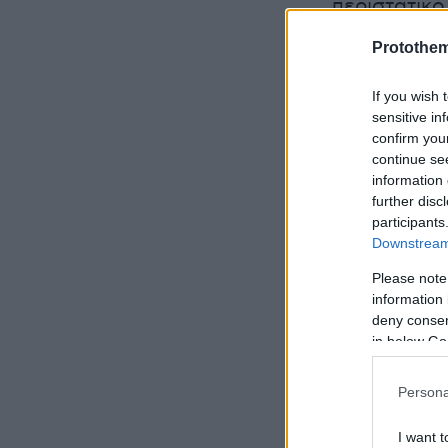
περιστατικό
στηρίζοντα
Protothe
σπιτιού, κα
Ερναντές γ
If you wish 
sensitive in
confirm you
continue se
information 
further disc
participants
Downstream 
Please note
information 
deny consent
in below Go
Persona
I want t