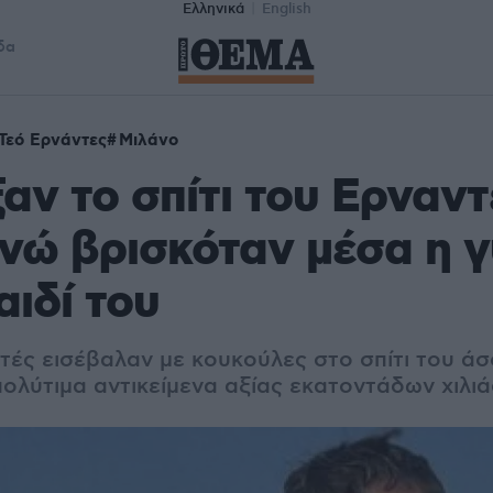
Ελληνικά
English
δα
Τεό Ερνάντες
Μιλάνο
αν το σπίτι του Ερναντ
νώ βρισκόταν μέσα η γ
αιδί του
τές εισέβαλαν με κουκούλες στο σπίτι του άσ
πολύτιμα αντικείμενα αξίας εκατοντάδων χιλι