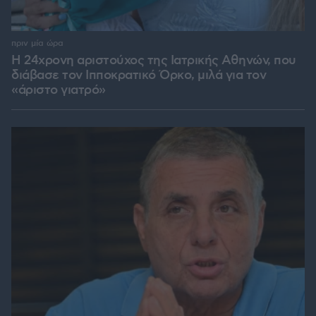
πριν μία ώρα
Η 24χρονη αριστούχος της Ιατρικής Αθηνών, που
διάβασε τον Ιπποκρατικό Όρκο, μιλά για τον
«άριστο γιατρό»