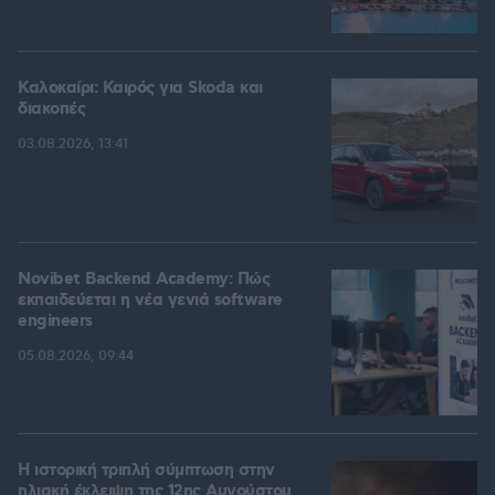
Καλοκαίρι: Καιρός για Skoda και
διακοπές
03.08.2026, 13:41
Novibet Backend Academy: Πώς
εκπαιδεύεται η νέα γενιά software
engineers
05.08.2026, 09:44
Η ιστορική τριπλή σύμπτωση στην
ηλιακή έκλειψη της 12ης Αυγούστου