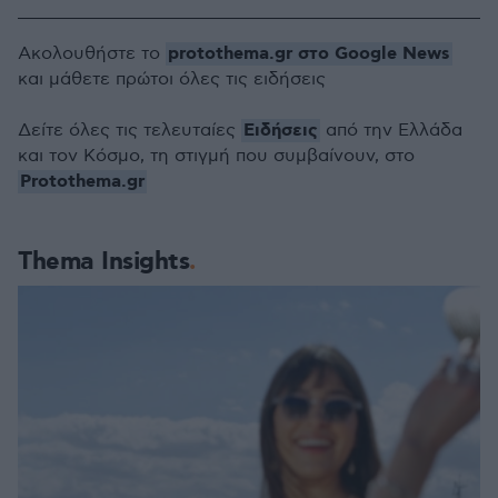
protothema.gr στο Google News
Ακολουθήστε το
και μάθετε πρώτοι όλες τις ειδήσεις
Ειδήσεις
Δείτε όλες τις τελευταίες
από την Ελλάδα
και τον Κόσμο, τη στιγμή που συμβαίνουν, στο
Protothema.gr
Thema Insights