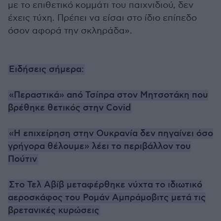
με το επιθετικό κομμάτι του παιχνιδιού, δεν
έχεις τύχη. Πρέπει να είσαι στο ίδιο επίπεδο
όσον αφορά την σκληράδα».
Ειδήσεις σήμερα:
«Περαστικά» από Τσίπρα στον Μητσοτάκη που
βρέθηκε θετικός στην Covid
«Η επιχείρηση στην Ουκρανία δεν πηγαίνει όσο
γρήγορα θέλουμε» λέει το περιβάλλον του
Πούτιν
Στο Τελ Αβίβ μεταφέρθηκε νύχτα το ιδιωτικό
αεροσκάφος του Ρομάν Αμπράμοβιτς μετά τις
βρετανικές κυρώσεις