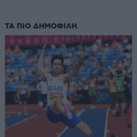
ΤΑ ΠΙΟ ΔΗΜΟΦΙΛΗ