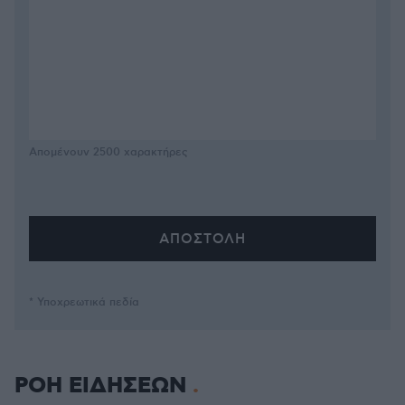
Απομένουν
2500
χαρακτήρες
* Υποχρεωτικά πεδία
ΡΟΗ ΕΙΔΗΣΕΩΝ