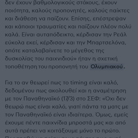
δεν έχουν βαθμολογικούς στόχους, έχουν
ποιότητα, καλούς προπονητές, καλούς παίκτες
και διάθεση να παίζουν. Επίσης, επέστρεψαν
και κάποιοι τραυματίες και παίζουν πλέον πολύ
καλά. Είναι αυταπόδεικτο, κέρδισαν την Ρεάλ
εύκολα εκεί, κέρδισαν και την Μπαρτσελόνα,
οπότε καταλαβαίνετε το μέγεθος της
δυσκολίας του παιχνιδιού» ήταν η σχετική
.
τοποθέτηση του προπονητή του
Ολυμπιακού
Για το αν θεωρεί πως το timing είναι καλό,
δεδομένου πως ακολουθεί και η αναμέτρηση
με τον Παναθηναϊκό (17/3) στο ΣΕΦ: «Όχι δεν
θεωρώ πως είναι καλό, γιατί πάντα τα ματς με
τον Παναθηναϊκό είναι ιδιαίτερα. Όμως, εμείς
έχουμε πέντε παιχνίδια μπροστά μας και από
αυτά πρέπει να κοιτάξουμε μόνο το πρώτο.