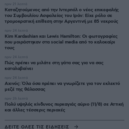
πριν 21 λεπτά
Καταζητούμενος από την Ιντερπόλ ο νέος επικεφαλής
του Συμβουλίου Ασφαλείας του Ιράν: Είχε ρόλο σε
τρομοκρατική επίθεση στην Αργεντινή με 85 νεκρούς
πριν 24 λεπτά
Kim Kardashian και Lewis Hamilton: Οι φωτογραφίες
που μοιράστηκαν στα social media από το καλοκαίρι
τους
πριν 24 λεπτά
Πώς πρέπει να μιλάτε στη γάτα σας για να σας
καταλαβαίνει
πριν 24 λεπτά
Αχινός: Όλα όσα πρέπει να γνωρίζετε για τον εκλεκτό
μεζέ της θάλασσας
πριν 26 λεπτά
Πολύ υψηλός κίνδυνος πυρκαγιάς αύριο (11/8) σε Αττική
και άλλες τέσσερις περιοχές
ΔΕΙΤΕ ΟΛΕΣ ΤΙΣ ΕΙΔΗΣΕΙΣ