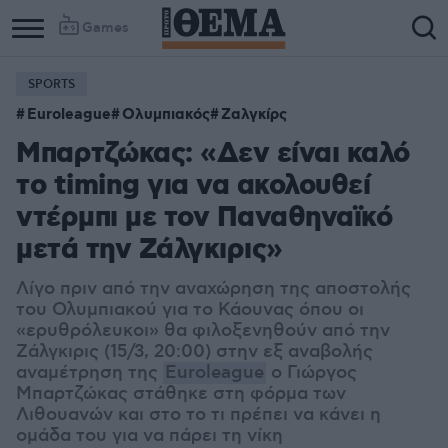
Games
SPORTS
Euroleague
Ολυμπιακός
Ζαλγκίρς
Μπαρτζώκας: «Δεν είναι καλό
το timing για να ακολουθεί
ντέρμπι με τον Παναθηναϊκό
μετά την Ζάλγκιρις»
Λίγο πριν από την αναχώρηση της αποστολής
του Ολυμπιακού για το Κάουνας όπου οι
«ερυθρόλευκοι» θα φιλοξενηθούν από την
Ζάλγκιρις (15/3, 20:00) στην εξ αναβολής
αναμέτρηση της
Euroleague
ο Γιώργος
Μπαρτζώκας στάθηκε στη φόρμα των
Λιθουανών και στο το τι πρέπει να κάνει η
ομάδα του για να πάρει τη νίκη