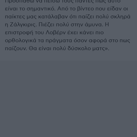
Προσπαθώ να πείσω τους πάντες πως αυτό
είναι το σημαντικό. Από το βίντεο που είδαν οι
παίκτες μας κατάλαβαν ότι παίζει πολύ σκληρά
η Ζάλγκιρις. Πιέζει πολύ στην άμυνα. Η
επιστροφή του Λοβέρν έχει κάνει πιο
ορθολογικά τα πράγματα όσον αφορά στο πως
παίζουν. Θα είναι πολύ δύσκολο ματς».