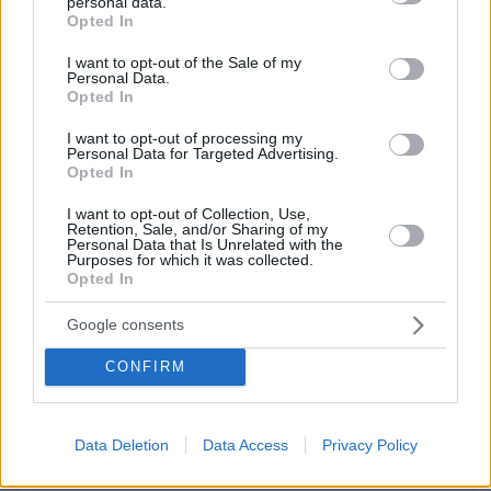
personal data.
grant or deny consent to Google and its third-party tags to
Η ύψους 1,81 καλλονή από την Ολλανδία το
Opted In
use your data for below specified purposes in below Google
2017 ήταν παγκόσμια πρωταθλήτρια στα
consent section.
I want to opt-out of the Sale of my
Juniors
και το 2018 κερδίζει το ασημένιο
Personal Data.
Opted In
μετάλλιο.
I want to opt-out of processing my
Personal Data for Targeted Advertising.
Opted In
I want to opt-out of Collection, Use,
Retention, Sale, and/or Sharing of my
Personal Data that Is Unrelated with the
Purposes for which it was collected.
Opted In
Google consents
CONFIRM
Δείτε αυτή τη δημοσίευση στο Instagram.
Data Deletion
Data Access
Privacy Policy
Η δημοσίευση κοινοποιήθηκε από το χρήστη Jutta Leerdam (@juttaleerdam)