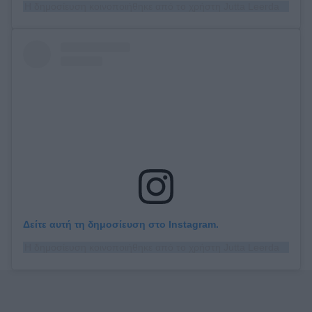
Η δημοσίευση κοινοποιήθηκε από το χρήστη Jutta Leerdam (@juttaleerdam)
Δείτε αυτή τη δημοσίευση στο Instagram.
Η δημοσίευση κοινοποιήθηκε από το χρήστη Jutta Leerdam (@juttaleerdam)