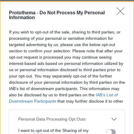
Protothema -
Do Not Process My Personal
Information
Δείτε αυτή τη δημοσίευση στο Instagram.
If you wish to opt-out of the sale, sharing to third parties, or
processing of your personal or sensitive information for
Η δημοσίευση κοινοποιήθηκε από το χρήστη Jutta Leerdam (@juttaleerdam)
targeted advertising by us, please use the below opt-out
section to confirm your selection. Please note that after your
opt-out request is processed you may continue seeing
«Έπαιζα χόκεϊ για οκτώ χρόνια. Το απόλαυσα,
interest-based ads based on personal information utilized by
Μου
αλλά ποτέ δεν ήμουν τόσο της ομάδας.
us or personal information disclosed to third parties prior to
αρέσει η ατομική πλευρά του πατινάζ
», θα
your opt-out. You may separately opt-out of the further
disclosure of your personal information by third parties on the
σημειώσει η Γιούτα. Το μαύρο eye liner είναι το
IAB’s list of downstream participants. This information may
σήμα κατατεθέν της και πάντα λέει ότι είναι η
also be disclosed by us to third parties on the
IAB’s List of
υπογραφή της!
Downstream Participants
that may further disclose it to other
third parties.
Τα μάτια της εντός και εκτός πίστας σε
Please note that this website/app uses one or more Google
Personal Data Processing Opt Outs
μαγνητίζουν.
services and may gather and store information including but
not limited to your visit or usage behaviour. You may click to
I want to opt-out of the Sharing of my