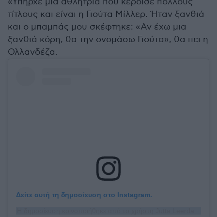
«Υπήρχε μια αθλήτρια που κέρδισε πολλούς
τίτλους και είναι η Γιούτα Μίλλερ. Ήταν ξανθιά
και ο μπαμπάς μου σκέφτηκε: «Αν έχω μια
ξανθιά κόρη, θα την ονομάσω Γιούτα», θα πει η
Ολλανδέζα.
Δείτε αυτή τη δημοσίευση στο Instagram.
Η δημοσίευση κοινοποιήθηκε από το χρήστη Jutta Leerdam (@juttaleerdam)