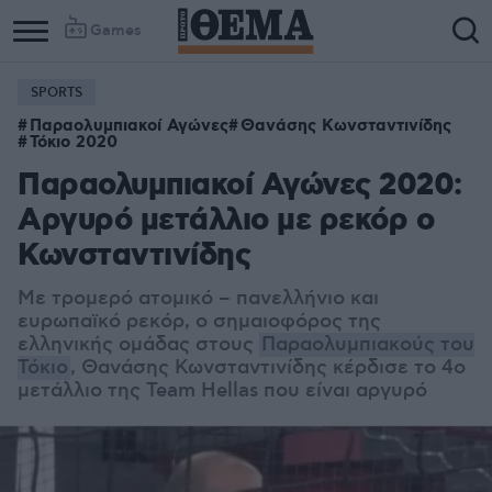
Games
SPORTS
Column
Column
Παραολυμπιακοί Αγώνες
Θανάσης Κωνσταντινίδης
1
2
Τόκιο 2020
Παραολυμπιακοί Αγώνες 2020:
Αργυρό μετάλλιο με ρεκόρ ο
Κωνσταντινίδης
Με τρομερό ατομικό – πανελλήνιο και
ευρωπαϊκό ρεκόρ, ο σημαιοφόρος της
ελληνικής ομάδας στους
Παραολυμπιακούς του
Τόκιο
, Θανάσης Κωνσταντινίδης κέρδισε το 4ο
μετάλλιο της Team Hellas που είναι αργυρό