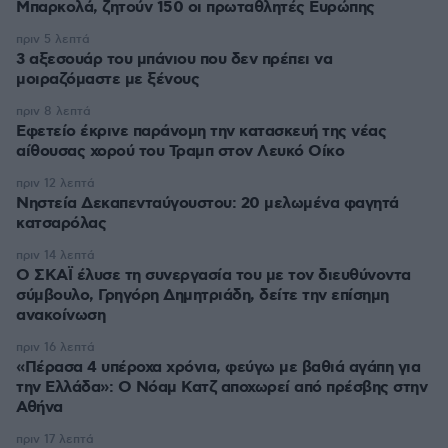
Μπαρκολά, ζητούν 150 οι πρωταθλητές Ευρώπης
πριν 5 λεπτά
3 αξεσουάρ του μπάνιου που δεν πρέπει να
μοιραζόμαστε με ξένους
πριν 8 λεπτά
Εφετείο έκρινε παράνομη την κατασκευή της νέας
αίθουσας χορού του Τραμπ στον Λευκό Οίκο
πριν 12 λεπτά
Νηστεία Δεκαπενταύγουστου: 20 μελωμένα φαγητά
κατσαρόλας
πριν 14 λεπτά
Ο ΣΚΑΪ έλυσε τη συνεργασία του με τον διευθύνοντα
σύμβουλο, Γρηγόρη Δημητριάδη, δείτε την επίσημη
ανακοίνωση
πριν 16 λεπτά
«Πέρασα 4 υπέροχα χρόνια, φεύγω με βαθιά αγάπη για
την Ελλάδα»: Ο Νόαμ Κατζ αποχωρεί από πρέσβης στην
Αθήνα
πριν 17 λεπτά