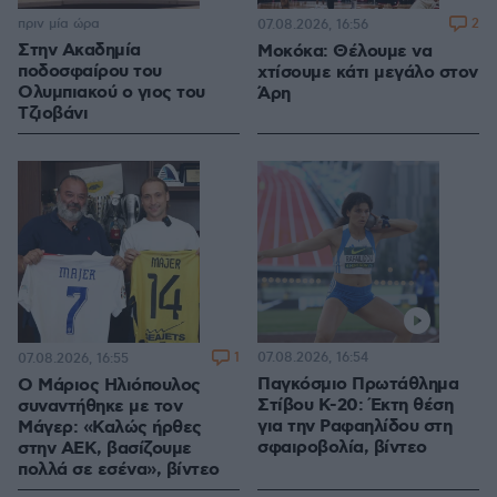
πριν μία ώρα
2
07.08.2026, 16:56
Στην Ακαδημία
Μοκόκα: Θέλουμε να
ποδοσφαίρου του
χτίσουμε κάτι μεγάλο στον
Ολυμπιακού ο γιος του
Άρη
Τζιοβάνι
1
07.08.2026, 16:54
07.08.2026, 16:55
Παγκόσμιο Πρωτάθλημα
Ο Μάριος Ηλιόπουλος
Στίβου Κ-20: Έκτη θέση
συναντήθηκε με τον
για την Ραφαηλίδου στη
Μάγερ: «Καλώς ήρθες
σφαιροβολία, βίντεο
στην ΑΕΚ, βασίζουμε
πολλά σε εσένα», βίντεο