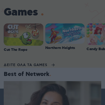
Games
Northern Heights
Candy Bub
Cut The Rope
ΔΕΙΤΕ ΟΛΑ ΤΑ GAMES
Best of Network