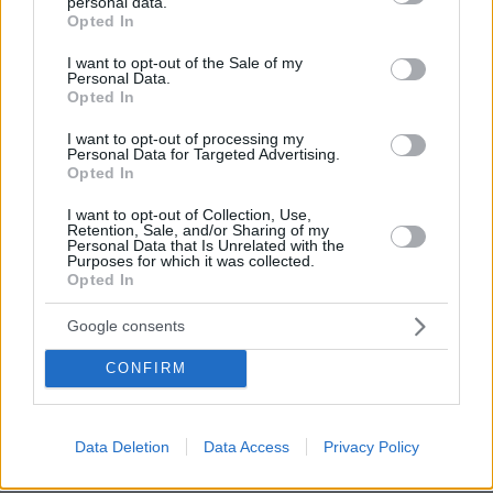
θεωρείται επίθεση σε όλους»
personal data.
grant or deny consent to Google and its third-party tags to
Opted In
use your data for below specified purposes in below Google
197
07.08.2026, 14:10
consent section.
I want to opt-out of the Sale of my
Personal Data.
Opted In
Στο Α΄ Νεκροταφείο το μνημόσυνο
I want to opt-out of processing my
για τον έναν χρόνο από τον θάνατο
Personal Data for Targeted Advertising.
της Λένας Σαμαρά
Opted In
59
07.08.2026, 10:26
I want to opt-out of Collection, Use,
Retention, Sale, and/or Sharing of my
Personal Data that Is Unrelated with the
Purposes for which it was collected.
Opted In
Ο Γιάννης Στάνκογλου δημοσίευσε
Google consents
φωτογραφία του από το παρελθόν με
μακριά μαλλιά: Αναμνήσεις, έγραψε
CONFIRM
58
07.08.2026, 09:09
Data Deletion
Data Access
Privacy Policy