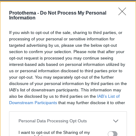
Protothema -
Do Not Process My Personal
22 χρόνια από τα εγκαίνια της
Information
γέφυρας Ρίου-Αντιρρίου: Αντέχει
πρόσκρουση με δεξαμενόπλοιο,
τυφώνες και κόστισε 800 εκατ. ευρώ
If you wish to opt-out of the sale, sharing to third parties, or
processing of your personal or sensitive information for
31
07.08.2026, 09:08
targeted advertising by us, please use the below opt-out
section to confirm your selection. Please note that after your
opt-out request is processed you may continue seeing
interest-based ads based on personal information utilized by
Βόρεια Εύβοια: Οι 14 λίμνες που
us or personal information disclosed to third parties prior to
γεννήθηκαν από εγκαταλελειμμένα
your opt-out. You may separately opt-out of the further
μεταλλεία δημιουργώντας ένα
disclosure of your personal information by third parties on the
μοναδικό οικοσύστημα, δείτε
αεροφωτογραφίες
IAB’s list of downstream participants. This information may
also be disclosed by us to third parties on the
IAB’s List of
21
07.08.2026, 15:58
Downstream Participants
that may further disclose it to other
third parties.
Τουρκία, Σαουδική Αραβία και
Please note that this website/app uses one or more Google
Personal Data Processing Opt Outs
Πακιστάν υπέγραψαν κοινή αμυντική
services and may gather and store information including but
συμφωνία: «Επίθεση σε έναν θα
not limited to your visit or usage behaviour. You may click to
I want to opt-out of the Sharing of my