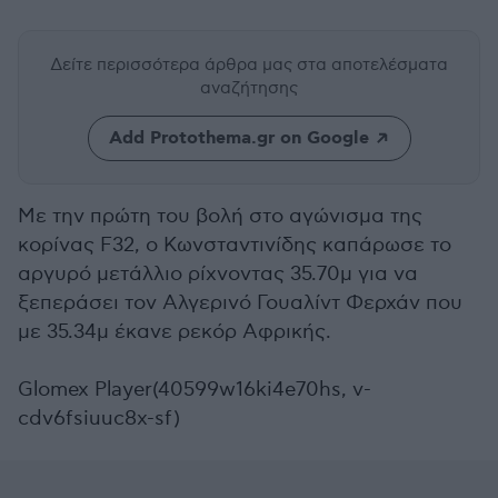
Δείτε περισσότερα άρθρα μας
στα αποτελέσματα
αναζήτησης
Add Protothema.gr on Google
Με την πρώτη του βολή στο αγώνισμα της
κορίνας F32, o Κωνσταντινίδης καπάρωσε το
αργυρό μετάλλιο ρίχνοντας 35.70μ για να
ξεπεράσει τον Αλγερινό Γουαλίντ Φερχάν που
με 35.34μ έκανε ρεκόρ Αφρικής.
Glomex Player(40599w16ki4e70hs, v-
cdv6fsiuuc8x-sf)