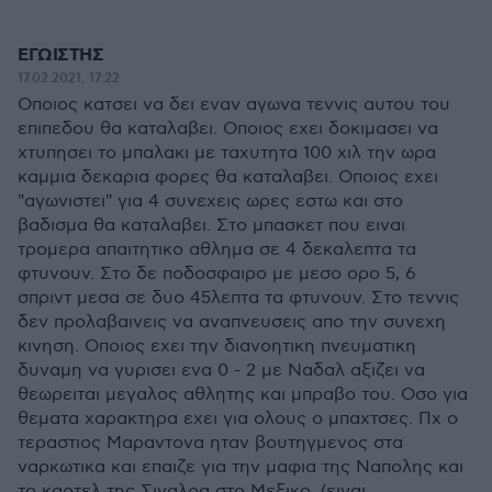
ΕΓΩΙΣΤΗΣ
17.02.2021, 17:22
Οποιος κατσει να δει εναν αγωνα τεννις αυτου του
επιπεδου θα καταλαβει. Οποιος εχει δοκιμασει να
χτυπησει το μπαλακι με ταχυτητα 100 χιλ την ωρα
καμμια δεκαρια φορες θα καταλαβει. Οποιος εχει
"αγωνιστει" για 4 συνεχεις ωρες εστω και στο
βαδισμα θα καταλαβει. Στο μπασκετ που ειναι
τρομερα απαιτητικο αθλημα σε 4 δεκαλεπτα τα
φτυνουν. Στο δε ποδοσφαιρο με μεσο ορο 5, 6
σπριντ μεσα σε δυο 45λεπτα τα φτυνουν. Στο τεννις
δεν προλαβαινεις να αναπνευσεις απο την συνεχη
κινηση. Οποιος εχει την διανοητικη πνευματικη
δυναμη να γυρισει ενα 0 - 2 με Ναδαλ αξιζει να
θεωρειται μεγαλος αθλητης και μπραβο του. Οσο για
θεματα χαρακτηρα εχει για ολους ο μπαχτσες. Πχ ο
τεραστιος Μαραντονα ηταν βουτηγμενος στα
ναρκωτικα και επαιζε για την μαφια της Ναπολης και
το καρτελ της Σιναλοα στο Μεξικο. (ειναι