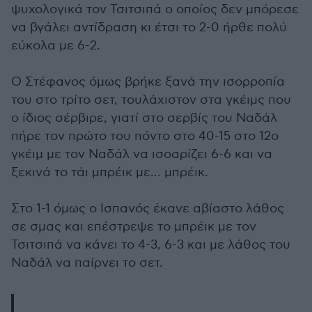
ψυχολογικά τον Τσιτσιπά ο οποίος δεν μπόρεσε
να βγάλει αντίδραση κι έτσι το 2-0 ήρθε πολύ
εύκολα με 6-2.
Ο Στέφανος όμως βρήκε ξανά την ισορροπία
του στο τρίτο σετ, τουλάχιστον στα γκέιμς που
ο ίδιος σέρβιρε, γιατί στο σερβίς του Ναδάλ
πήρε τον πρώτο του πόντο στο 40-15 στο 12ο
γκέιμ με τον Ναδάλ να ισοαρίζει 6-6 και να
ξεκινά το τάι μπρέικ με... μπρέικ.
Στο 1-1 όμως ο Ισπανός έκανε αβίαστο λάθος
σε σμας και επέστρεψε το μπρέικ με τον
Τσιτσιπά να κάνει το 4-3, 6-3 και με λάθος του
Ναδάλ να παίρνει το σετ.