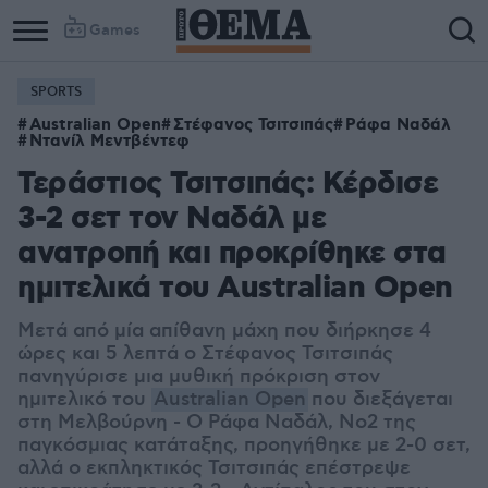
Games
SPORTS
Australian Open
Στέφανος Τσιτσιπάς
Ράφα Ναδάλ
Ντανίλ Μεντβέντεφ
Τεράστιος Τσιτσιπάς: Κέρδισε
3-2 σετ τον Ναδάλ με
ανατροπή και προκρίθηκε στα
ημιτελικά του Australian Open
Μετά από μία απίθανη μάχη που διήρκησε 4
ώρες και 5 λεπτά ο Στέφανος Τσιτσιπάς
πανηγύρισε μια μυθική πρόκριση στον
ημιτελικό του
Australian Open
που διεξάγεται
στη Μελβούρνη - Ο Ράφα Ναδάλ, Νο2 της
παγκόσμιας κατάταξης, προηγήθηκε με 2-0 σετ,
αλλά ο εκπληκτικός Τσιτσιπάς επέστρεψε