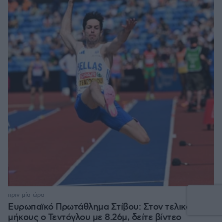
πριν μία ώρα
Ευρωπαϊκό Πρωτάθλημα Στίβου: Στον τελικό του
μήκους ο Τεντόγλου με 8.26μ, δείτε βίντεο