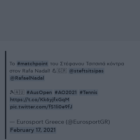
#matchpoint
Το
του Στέφανου Τσιτσιπά κόντρα
@steftsitsipas
στον Rafa Nadal! 💪🇬🇷
@RafaelNadal
#AusOpen
#AO2021
#Tennis
🎾🇦🇺
https://t.co/Kk6yjfxGqM
pic.twitter.com/fS1li0e9fJ
— Eurosport Greece (@EurosportGR)
February 17, 2021