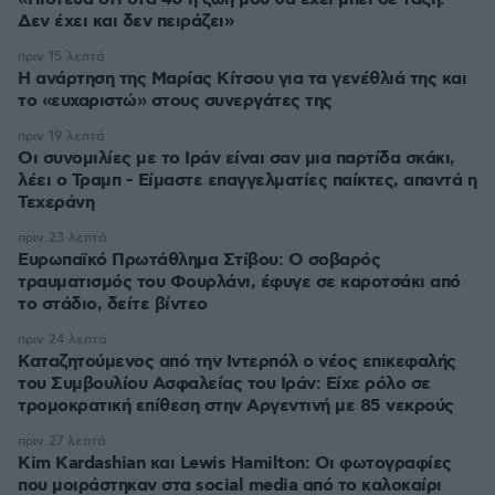
Δεν έχει και δεν πειράζει»
πριν 15 λεπτά
Η ανάρτηση της Μαρίας Κίτσου για τα γενέθλιά της και
το «ευχαριστώ» στους συνεργάτες της
πριν 19 λεπτά
Οι συνομιλίες με το Ιράν είναι σαν μια παρτίδα σκάκι,
λέει ο Τραμπ - Είμαστε επαγγελματίες παίκτες, απαντά η
Τεχεράνη
πριν 23 λεπτά
Ευρωπαϊκό Πρωτάθλημα Στίβου: Ο σοβαρός
τραυματισμός του Φουρλάνι, έφυγε σε καροτσάκι από
το στάδιο, δείτε βίντεο
πριν 24 λεπτά
Καταζητούμενος από την Ιντερπόλ ο νέος επικεφαλής
του Συμβουλίου Ασφαλείας του Ιράν: Είχε ρόλο σε
τρομοκρατική επίθεση στην Αργεντινή με 85 νεκρούς
πριν 27 λεπτά
Kim Kardashian και Lewis Hamilton: Οι φωτογραφίες
που μοιράστηκαν στα social media από το καλοκαίρι