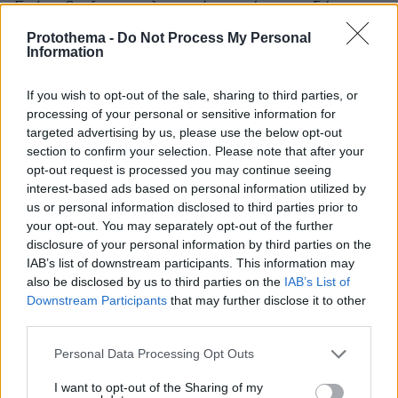
Εκέι ο Stef με εκπληκτικά χτυπήματα οδήγησε
σε συνεχόμενα λάθη τον Ισπανό και έκανε το
Protothema -
Do Not Process My Personal
Information
μπρέικ που τον έφερε να σερβίρει για το ματς.
If you wish to opt-out of the sale, sharing to third parties, or
processing of your personal or sensitive information for
targeted advertising by us, please use the below opt-out
section to confirm your selection. Please note that after your
opt-out request is processed you may continue seeing
interest-based ads based on personal information utilized by
us or personal information disclosed to third parties prior to
your opt-out. You may separately opt-out of the further
disclosure of your personal information by third parties on the
IAB’s list of downstream participants. This information may
also be disclosed by us to third parties on the
IAB’s List of
Downstream Participants
that may further disclose it to other
third parties.
Please note that this website/app uses one or more Google
Personal Data Processing Opt Outs
services and may gather and store information including but
not limited to your visit or usage behaviour. You may click to
I want to opt-out of the Sharing of my