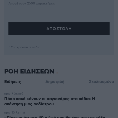
Απομένουν
2500
χαρακτήρες
* Υποχρεωτικά πεδία
ΡΟΗ ΕΙΔΗΣΕΩΝ
Ειδήσεις
Δημοφιλή
Σχολιασμένα
πριν 7 λεπτά
Πόσο κακό κάνουν οι σαγιονάρες στα πόδια; Η
απάντηση μιας ποδίατρου
πριν 15 λεπτά
«Πίστευα ότι στα 40 η ζωή μου θα έχει μπει σε τάξη.