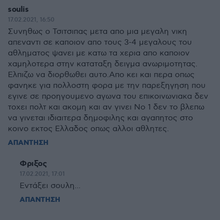
soulis
17.02.2021, 16:50
Συνηθως ο Τσιτσιπας μετα απο μια μεγαλη νικη
απεναντι σε καποιον απο τους 3-4 μεγαλους του
αθληματος ψανει με κατω τα χερια απο καποιον
χαμηλοτερα στην καταταξη δειγμα ανωριμοτητας.
Ελπιζω να διορθωθει αυτο.Απο κει και περα οπως
φανηκε για πολλοστη φορα με την παρεξηγηση που
εγινε σε προηγουμενο αγωνα του επικοινωνιακα δεν
τοχει πολτ και ακομη και αν γινει Νο 1 δεν το βλεπω
να γινεται ιδιαιτερα δημοφιλης και αγαπητος στο
κοινο εκτος Ελλαδος οπως αλλοι αθλητες.
ΑΠΑΝΤΗΣΗ
Φριξος
17.02.2021, 17:01
Εντάξει σουλη...
ΑΠΑΝΤΗΣΗ