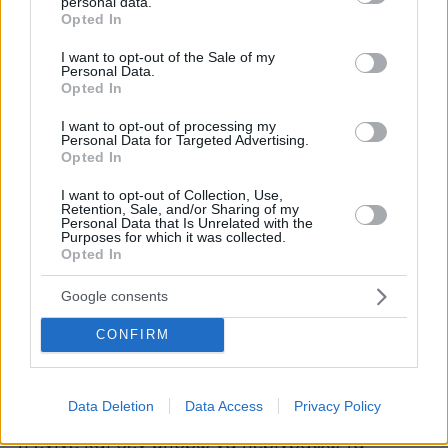
personal data.
grant or deny consent to Google and its third-party tags to
Opted In
use your data for below specified purposes in below Google
consent section.
Ο Ναδάλ μπήκε αποφασισμένος και
I want to opt-out of the Sale of my
Personal Data.
προηγήθηκε με 0-30, αλλά ο Τσιτσιπάς
Opted In
απάντησε με τρεις σερί πόντους φτάνοντας
I want to opt-out of processing my
στο πρώτο ματς μπολ. Ο Ισπανός το έσβησε,
Personal Data for Targeted Advertising.
όπως και το επόμενο, φτάνοντας ο ίδιος σε
Opted In
μπρέικ πόιντ, αλλά εκεί ο Στέφανος έβγαλε ένα
I want to opt-out of Collection, Use,
τρομερό σερβίς για την ισοπαλία, αμέσως μετά
Retention, Sale, and/or Sharing of my
Personal Data that Is Unrelated with the
ο Ναδάλ έκανε το αβίαστο λάθος και στο τρίτο
Purposes for which it was collected.
Opted In
ματς πόιντ ο Τσιτσιπάς με γουίνερ στην ευθεία
πανηγύρισε την τεράστια ανατροπή και την
Google consents
πρόκριση στα ημιτελικά του Australian Open
CONFIRM
«Δεν έχω λόγια...Είναι απίστευτο συναίσθημα
να αγωνίζομαι σ' αυτό το επίπεδο και να τα
Data Deletion
Data Access
Privacy Policy
δίνω όλα στο γήπεδο. Μετά το 2ο σετ δεν ξέρω
τι έγινε και δεν μπορώ να περιγράψω τα