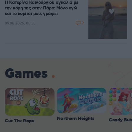
Η Κατερίνα Καινούργιου αγκαλιά με
την κόρη της στην Πάρο: Μόνο εγώ
και το κορίτσι μου, γράφει
9
09.08.2026, 08:33
Games
Northern Heights
Candy Bub
Cut The Rope