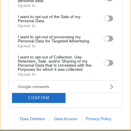
personal data.
grant or deny consent to Google and its third-party tags to
Opted In
use your data for below specified purposes in below Google
consent section.
I want to opt-out of the Sale of my
Personal Data.
Opted In
Spayrus
08.04.2020, 20:06
I want to opt-out of processing my
Personal Data for Targeted Advertising.
Κάνω το σταυρό μου και μονολογώ, φαντάσου με
Opted In
όλα αυτά πού περάσαμε το τελευταίο καιρό να μας
κυβερνούσε ο σύριζα, τπτ άλλο
I want to opt-out of Collection, Use,
Retention, Sale, and/or Sharing of my
ΑΠΑΝΤΗΣΗ
Personal Data that Is Unrelated with the
Purposes for which it was collected.
Opted In
!!!!!!!!!!
Google consents
08.04.2020, 19:56
Μή γράψει κανένας. Μην ασχολείστε αξία του δίνετε.
CONFIRM
Έχουμε κυβέρνηση που φυσάει!! Αφήστε τον.
ΑΠΑΝΤΗΣΗ
Data Deletion
Data Access
Privacy Policy
111
08.04.2020, 23:57