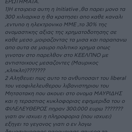
ΕΡΩΤΗΜΑΤΑ.
1)Η εταιρεια αυτη η Initiative ,θα παρει μονο τα
300 χιλιαρικα η θα κρατησει απο καθε καναλι
,εντυπο η ηλεκτρονικο ΜΜΕ ,το 30% της
ονομαστικης αξιας της χρηματοδοτησης σε
καθε μεσο ,μοιραζοντας τα μισα και παραπανω
απο αυτα σε μαυρο πολιτικο χρημα οπως
γινοταν στο παρελθον στο ΚΕΕΛΠΝΟ με
αντιστοιχους μεσαζοντες (Μαυρικος
,κλπκλπ)???????
2 Αληθευει πως αυτο το ανθυποσαιτ του liberal
του νεοφιλελευθερου λιβανιστηριου του
Μητσοτακη που ακουει στο ονομα ΜΑΥΡΙΔΗΣ
και η τεραστιας κυκλοφοριας εφημεριδα του ο
ΦΙΛΕΛΕΥΘΕΡΟΣ πηραν 300.000 ευρω ???????
γιατι αν ισχυει η πληροφορια (που ισχυει)
εξηγει το γεγονος γιατι ο εν λογω
δημοσιογραφος παρομοιασε σημερα το