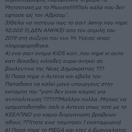
Μητσοτακη με το Μωυση!!!!!Παλι καλα που δεν
εφτασε ως τον Αβρααμ¨.
3)Θελω να πιστευω πως το σαιτ Jenny που πηρε
92.000 !!!,ΔΕΝ ΑΝΗΚΕΙ απο τον απριλη του
2019 στη συζυγο του νυν Υπ Υγειας οπως
πληροφορηθηκα.
4) ενα σαιτ ονομα KIDS κατι ,που πηρε κι αυτο
κατι δεκαδες χιλιαδες ευρω ανηκει σε
βουλευτινα της Νεας Δημοκρατιας ???
5) Ποσα πηρε ο Αντενα και εβαλε τον
Παπαδακη να καλει μονο υπουργους στην
εκπομπη του "γιατι δεν ειναι καιρος για
αντιπολιτευση¨??????Μαλλον πολλα .Μηπως να
χρηματοδοτηθει παλι ο Αντενα οπως τοτε με το
ΚΕΕΛΠΝΟ για καμια διοργανωση βραβειων
ηθους ???(τοτε ειχε τσιμπησει 1 εκατομμυριο)
6) Ποσα πηρε το MEGA και χτες ο Ευαγγελατος