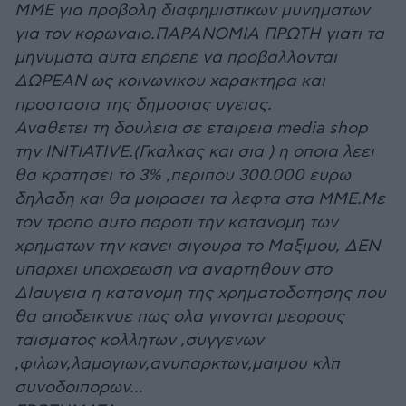
ΜΜΕ για προβολη διαφημιστικων μυνηματων
για τον κορωναιο.ΠΑΡΑΝΟΜΙΑ ΠΡΩΤΗ γιατι τα
μηνυματα αυτα επρεπε να προβαλλονται
ΔΩΡΕΑΝ ως κοινωνικου χαρακτηρα και
προστασια της δημοσιας υγειας.
Αναθετει τη δουλεια σε εταιρεια media shop
την ΙNITIATIVE.(Γκαλκας και σια ) η οποια λεει
θα κρατησει το 3% ,περιπου 300.000 ευρω
δηλαδη και θα μοιρασει τα λεφτα στα ΜΜΕ.Με
τον τροπο αυτο παροτι την κατανομη των
χρηματων την κανει σιγουρα το Μαξιμου, ΔΕΝ
υπαρχει υποχρεωση να αναρτηθουν στο
ΔΙαυγεια η κατανομη της χρηματοδοτησης που
θα αποδεικνυε πως ολα γινονται μεορους
ταισματος κολλητων ,συγγενων
,φιλων,λαμογιων,ανυπαρκτων,μαιμου κλπ
συνοδοιπορων...