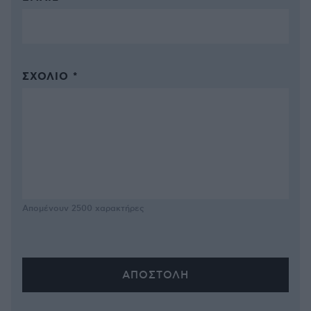
ΣΧΌΛΙΟ *
Απομένουν
2500
χαρακτήρες