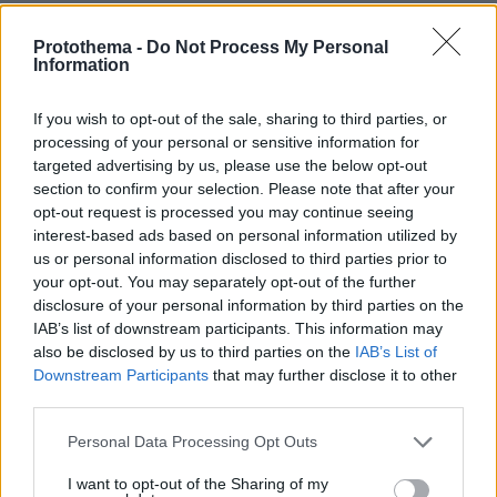
Ilias
08.04.2020, 23:29
Protothema -
Do Not Process My Personal
Information
Πολακη , άντε και γ.... !!!!!
ΑΠΑΝΤΗΣΗ
If you wish to opt-out of the sale, sharing to third parties, or
processing of your personal or sensitive information for
Μανώλης
targeted advertising by us, please use the below opt-out
section to confirm your selection. Please note that after your
08.04.2020, 23:22
opt-out request is processed you may continue seeing
Τρύπωξε μωρέ στο κούμο!Γαζοντενέκα!!!
interest-based ads based on personal information utilized by
ΑΠΑΝΤΗΣΗ
us or personal information disclosed to third parties prior to
your opt-out. You may separately opt-out of the further
disclosure of your personal information by third parties on the
Μ.Γ ΕΝΑΣ ΑΚΟΜΑ ΤΙΣ ΕΛΙΤ
IAB’s list of downstream participants. This information may
08.04.2020, 21:58
also be disclosed by us to third parties on the
IAB’s List of
Δυο τρεις μερες μετα τις τελευταιες δημοσκοπησεις
Downstream Participants
that may further disclose it to other
και εχουμε τον Τσιπρα να χαζογελαει με τον σκυλο
third parties.
εχουμε το προγραμμα του συριζα για την οικονομια
εχουμε επανεμφανιση Πολακη κλπ,κλπ,κλπ. Οχι οτι
Please note that this website/app uses one or more Google
Personal Data Processing Opt Outs
επαιξαν ρολο οι δημοσκοπησεις. Οοοοοχι καθολου.
services and may gather and store information including but
not limited to your visit or usage behaviour. You may click to
I want to opt-out of the Sharing of my
ΑΠΑΝΤΗΣΗ