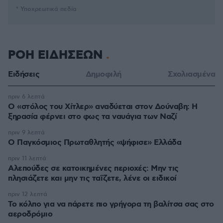
* Υποχρεωτικά πεδία
ΡΟΗ ΕΙΔΗΣΕΩΝ
Ειδήσεις
Δημοφιλή
Σχολιασμένα
πριν 6 λεπτά
Ο «στόλος του Χίτλερ» αναδύεται στον Δούναβη: Η
ξηρασία φέρνει στο φως τα ναυάγια των Ναζί
πριν 9 λεπτά
Ο Παγκόσμιος Πρωταθλητής «ψήφισε» Ελλάδα
πριν 11 λεπτά
Αλεπούδες σε κατοικημένες περιοχές: Μην τις
πλησιάζετε και μην τις ταΐζετε, λένε οι ειδικοί
πριν 12 λεπτά
Το κόλπο για να πάρετε πιο γρήγορα τη βαλίτσα σας στο
αεροδρόμιο