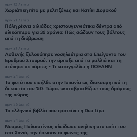
πριν 12 λεπτά
Χωριάτικη πίτα με μελιτζάνες και Κατίκι Δομοκού
πριν 21 λεπτά
Πόλη ρίχνει χιλιάδες χριστουγεννιάτικα δέντρα από
ελικόπτερα για 36 χρόνια: Πώς σώζουν τους βάλτους
από τη διάβρωση
πριν 21 λεπτά
Ασθενής ξυλοκόπησε νοσηλεύτρια στα Επείγοντα του
Ερυθρού Σταυρού, την άρπαξε από τα μαλλιά και τη
χτύπησε σε πόρτες - Τι καταγγέλλει η ΠΟΕΔΗΝ
πριν 24 λεπτά
Το φυτό που εισήλθε στην Ισπανία ως διακοσμητικό τη
δεκαετία του '50: Τώρα, «καταβροχθίζει» τους δρόμους
της χώρας
πριν 26 λεπτά
Το ελληνικό βιβλίο που προτείνει η Dua Lipa
πριν 34 λεπτά
Νεαρός Παλαιστίνιος κλείδωσε ανήλικη στο σπίτι του
στα Χανιά, την έσωσαν οι φωνές της