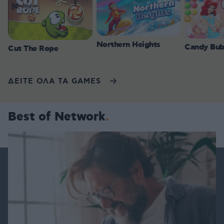
Northern Heights
Candy Bub
Cut The Rope
ΔΕΙΤΕ ΟΛΑ ΤΑ GAMES
Best of Network