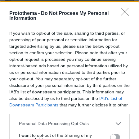
Protothema -
Do Not Process My Personal
Information
If you wish to opt-out of the sale, sharing to third parties, or
processing of your personal or sensitive information for
targeted advertising by us, please use the below opt-out
section to confirm your selection. Please note that after your
opt-out request is processed you may continue seeing
interest-based ads based on personal information utilized by
us or personal information disclosed to third parties prior to
your opt-out. You may separately opt-out of the further
disclosure of your personal information by third parties on the
IAB’s list of downstream participants. This information may
also be disclosed by us to third parties on the
IAB’s List of
Downstream Participants
that may further disclose it to other
third parties.
08.08.2026, 09:25
Please note that this website/app uses one or more Google
Personal Data Processing Opt Outs
Βίντεο: Μεθυσμένη σκότωσε νύφη λίγες ώρες
services and may gather and store information including but
μετά τον γάμο της και στο τμήμα ζητούσε
not limited to your visit or usage behaviour. You may click to
I want to opt-out of the Sharing of my