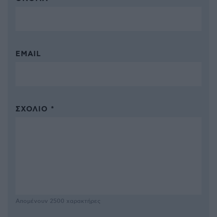
EMAIL
ΣΧΌΛΙΟ *
Απομένουν
2500
χαρακτήρες