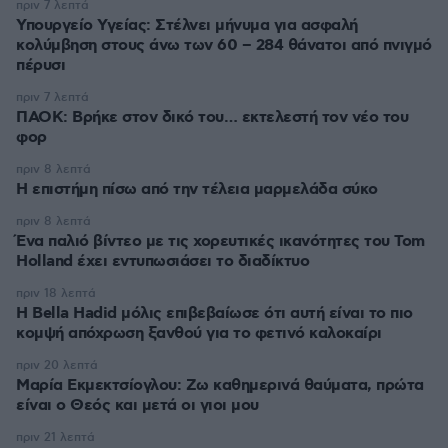
πριν 7 λεπτά
Υπουργείο Υγείας: Στέλνει μήνυμα για ασφαλή
κολύμβηση στους άνω των 60 – 284 θάνατοι από πνιγμό
πέρυσι
πριν 7 λεπτά
ΠΑΟΚ: Βρήκε στον δικό του… εκτελεστή τον νέο του
φορ
πριν 8 λεπτά
Η επιστήμη πίσω από την τέλεια μαρμελάδα σύκο
πριν 8 λεπτά
Ένα παλιό βίντεο με τις χορευτικές ικανότητες του Tom
Holland έχει εντυπωσιάσει το διαδίκτυο
πριν 18 λεπτά
Η Bella Hadid μόλις επιβεβαίωσε ότι αυτή είναι το πιο
κομψή απόχρωση ξανθού για το φετινό καλοκαίρι
πριν 20 λεπτά
Μαρία Εκμεκτσίογλου: Ζω καθημερινά θαύματα, πρώτα
είναι ο Θεός και μετά οι γιοι μου
πριν 21 λεπτά