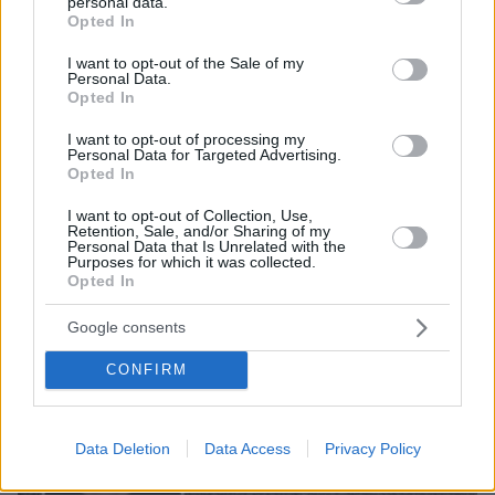
personal data.
κλαίγοντας τον πατέρα της
grant or deny consent to Google and its third-party tags to
Opted In
use your data for below specified purposes in below Google
consent section.
I want to opt-out of the Sale of my
Personal Data.
Opted In
I want to opt-out of processing my
Personal Data for Targeted Advertising.
Opted In
I want to opt-out of Collection, Use,
Retention, Sale, and/or Sharing of my
Personal Data that Is Unrelated with the
Purposes for which it was collected.
Opted In
Google consents
CONFIRM
Data Deletion
Data Access
Privacy Policy