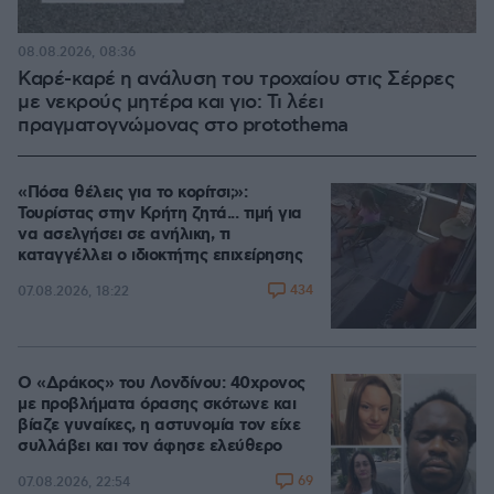
08.08.2026, 08:36
Καρέ-καρέ η ανάλυση του τροχαίου στις Σέρρες
με νεκρούς μητέρα και γιο: Τι λέει
πραγματογνώμονας στο protothema
«Πόσα θέλεις για το κορίτσι;»:
Τουρίστας στην Κρήτη ζητά... τιμή για
να ασελγήσει σε ανήλικη, τι
καταγγέλλει ο ιδιοκτήτης επιχείρησης
434
07.08.2026, 18:22
Ο «Δράκος» του Λονδίνου: 40χρονος
με προβλήματα όρασης σκότωνε και
βίαζε γυναίκες, η αστυνομία τον είχε
συλλάβει και τον άφησε ελεύθερο
69
07.08.2026, 22:54