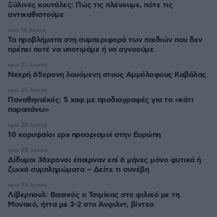
Ξύλινες κουτάλες: Πώς τις πλένουμε, πότε τις
αντικαθιστούμε
πριν 16 λεπτά
Τα προβλήματα στη συμπεριφορά των παιδιών που δεν
πρέπει ποτέ να υποτιμάμε ή να αγνοούμε
πριν 23 λεπτά
Νεκρή 65χρονη λουόμενη στους Αμμόλοφους Καβάλας
πριν 25 λεπτά
Παναθηναϊκός: 5 χαφ με προδιαγραφές για το «κάτι
παραπάνω»
πριν 26 λεπτά
10 κορυφαίοι spa προορισμοί στην Ευρώπη
πριν 28 λεπτά
Δίδυμοι 36χρονοι έπαιρναν επί 6 μήνες μόνο φυτικά ή
ζωικά συμπληρώματα – Δείτε τι συνέβη
πριν 35 λεπτά
Λίβερπουλ: Βασικός ο Τσιμίκας στο φιλικό με τη
Μονακό, ήττα με 3-2 στο Άνφιλντ, βίντεο