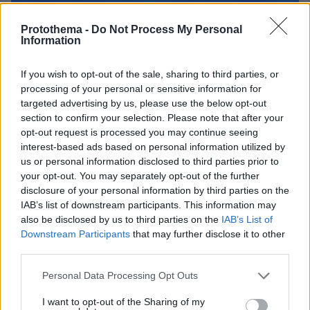
Protothema -
Do Not Process My Personal
Information
If you wish to opt-out of the sale, sharing to third parties, or
processing of your personal or sensitive information for
targeted advertising by us, please use the below opt-out
section to confirm your selection. Please note that after your
opt-out request is processed you may continue seeing
interest-based ads based on personal information utilized by
us or personal information disclosed to third parties prior to
your opt-out. You may separately opt-out of the further
disclosure of your personal information by third parties on the
IAB’s list of downstream participants. This information may
also be disclosed by us to third parties on the
IAB’s List of
Downstream Participants
that may further disclose it to other
third parties.
Please note that this website/app uses one or more Google
Personal Data Processing Opt Outs
services and may gather and store information including but
09.08.2026, 14:39
not limited to your visit or usage behaviour. You may click to
I want to opt-out of the Sharing of my