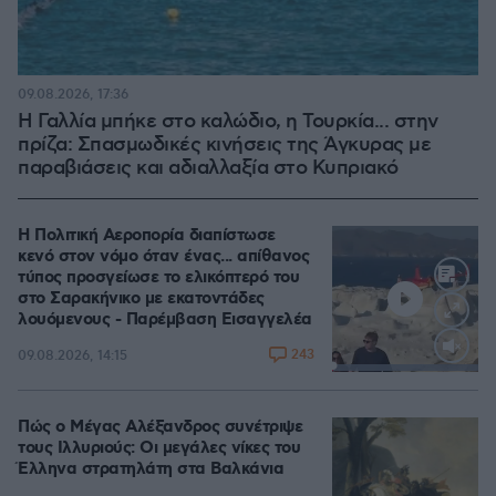
09.08.2026, 17:36
Η Γαλλία μπήκε στο καλώδιο, η Τουρκία... στην
πρίζα: Σπασμωδικές κινήσεις της Άγκυρας με
παραβιάσεις και αδιαλλαξία στο Κυπριακό
Η Πολιτική Αεροπορία διαπίστωσε
κενό στον νόμο όταν ένας... απίθανος
τύπος προσγείωσε το ελικόπτερό του
στο Σαρακήνικο με εκατοντάδες
λουόμενους - Παρέμβαση Εισαγγελέα
243
09.08.2026, 14:15
Loaded
:
100.00%
Πώς ο Μέγας Αλέξανδρος συνέτριψε
τους Ιλλυριούς: Οι μεγάλες νίκες του
Έλληνα στρατηλάτη στα Βαλκάνια