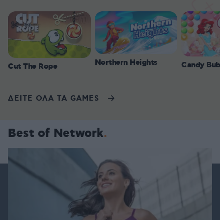
Northern Heights
Candy Bub
Cut The Rope
ΔΕΙΤΕ ΟΛΑ ΤΑ GAMES
Best of Network