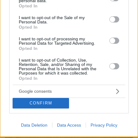
personal data.
Σκέρτσος: «Στατιστική παγίδα» το ότι 7 στους 10
grant or deny consent to Google and its third-party tags to
Opted In
έχουν καταθέσεις κάτω από 1.000 ευρώ, τι
use your data for below specified purposes in below Google
δείχνουν τα στοιχεία
consent section.
I want to opt-out of the Sale of my
Personal Data.
Opted In
I want to opt-out of processing my
Personal Data for Targeted Advertising.
Opted In
I want to opt-out of Collection, Use,
Retention, Sale, and/or Sharing of my
Personal Data that Is Unrelated with the
Purposes for which it was collected.
Opted In
Google consents
CONFIRM
Data Deletion
Data Access
Privacy Policy