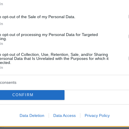
In
o opt-out of the Sale of my Personal Data.
protothema.gr στο Google News
ο
και μάθετε πρώτοι όλες
In
to opt-out of processing my Personal Data for Targeted
ing.
Ειδήσεις
ελευταίες
από την Ελλάδα και τον Κόσμο, τη στιγ
In
Protothema.gr
 στο
o opt-out of Collection, Use, Retention, Sale, and/or Sharing
ersonal Data that Is Unrelated with the Purposes for which it
lected.
Α
ΠΡΟΣΘΗΚΗ ΣΧΟΛΙΟΥ
In
(2)
consents
16, 10:47
Κ δεν υπάρχει ρε παιδιά; Όταν βλέπεις Αγράμματους
CONFIRM
 να διεισδύουν πρέπει να φεύγεις μακριά.
Data Deletion
Data Access
Privacy Policy
:39