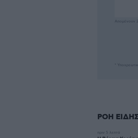
Απομένουν
* Υποχρεωτι
ΡΟΗ ΕΙΔΗ
πριν 5 λεπτά