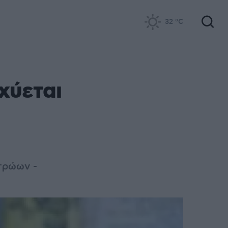
32
°C
χύεται
τρώων -