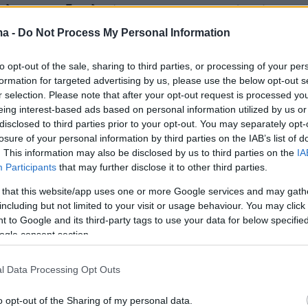
λα με τη δουλειά του στο Υπουργείο Τύπου
μοσιογραφία στο "Εργαστήρι Δημοσιογραφίας
ma -
Do Not Process My Personal Information
λανδρίου. Στο Ινστιτούτο Διαρκούς
to opt-out of the sale, sharing to third parties, or processing of your per
έλαβε την πρώτο πτυχίο επάρκειας στην
formation for targeted advertising by us, please use the below opt-out s
σα.
r selection. Please note that after your opt-out request is processed y
eing interest-based ads based on personal information utilized by us or
disclosed to third parties prior to your opt-out. You may separately opt-
losure of your personal information by third parties on the IAB’s list of
. This information may also be disclosed by us to third parties on the
IA
ί στην «Εξόρμηση», στο ΚΑΝΑΛΙ 29, στον
Participants
that may further disclose it to other third parties.
ταθμό ΑΛΤΕΡ και από το 2002 είναι στην ομάδ
 that this website/app uses one or more Google services and may gath
πολιτικών συντακτών της δημόσιας τηλεόραση
including but not limited to your visit or usage behaviour. You may click 
 to Google and its third-party tags to use your data for below specifi
ogle consent section.
l Data Processing Opt Outs
o opt-out of the Sharing of my personal data.