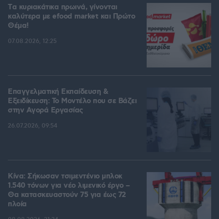
Tα κυριακάτικα πρωινά, γίνονται
καλύτερα με efood market και Πρώτο
Θέμα!
07.08.2026, 12:25
Επαγγελματική Εκπαίδευση &
Εξειδίκευση: Το Mοντέλο που σε Bάζει
στην Aγορά Eργασίας
26.07.2026, 09:54
Κίνα: Σήκωσαν τσιμεντένιο μπλοκ
1.540 τόνων για νέο λιμενικό έργο –
Θα κατασκευαστούν 75 για έως 72
πλοία