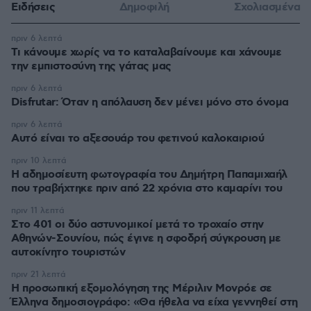
Ειδήσεις
Δημοφιλή
Σχολιασμένα
πριν 6 λεπτά
Τι κάνουμε χωρίς να το καταλαβαίνουμε και χάνουμε
την εμπιστοσύνη της γάτας μας
πριν 6 λεπτά
Disfrutar: Όταν η απόλαυση δεν μένει μόνο στο όνομα
πριν 6 λεπτά
Αυτό είναι το αξεσουάρ του φετινού καλοκαιριού
πριν 10 λεπτά
Η αδημοσίευτη φωτογραφία του Δημήτρη Παπαμιχαήλ
που τραβήχτηκε πριν από 22 χρόνια στο καμαρίνι του
πριν 11 λεπτά
Στο 401 οι δύο αστυνομικοί μετά το τροχαίο στην
Αθηνών-Σουνίου, πώς έγινε η σφοδρή σύγκρουση με
αυτοκίνητο τουριστών
πριν 21 λεπτά
Η προσωπική εξομολόγηση της Μέριλιν Μονρόε σε
Έλληνα δημοσιογράφο: «Θα ήθελα να είχα γεννηθεί στη