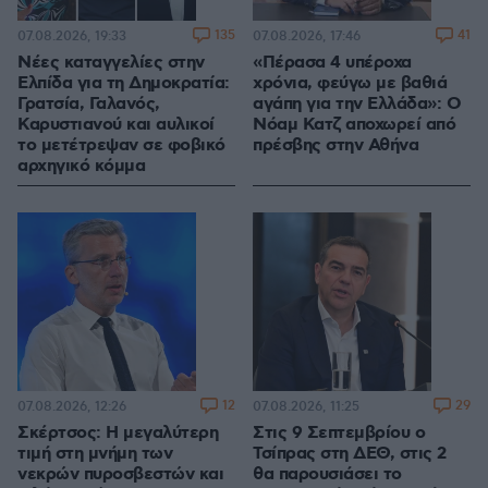
135
41
07.08.2026, 19:33
07.08.2026, 17:46
Νέες καταγγελίες στην
«Πέρασα 4 υπέροχα
Ελπίδα για τη Δημοκρατία:
χρόνια, φεύγω με βαθιά
Γρατσία, Γαλανός,
αγάπη για την Ελλάδα»: Ο
Καρυστιανού και αυλικοί
Νόαμ Κατζ αποχωρεί από
το μετέτρεψαν σε φοβικό
πρέσβης στην Αθήνα
αρχηγικό κόμμα
12
29
07.08.2026, 12:26
07.08.2026, 11:25
Σκέρτσος: Η μεγαλύτερη
Στις 9 Σεπτεμβρίου ο
τιμή στη μνήμη των
Τσίπρας στη ΔΕΘ, στις 2
νεκρών πυροσβεστών και
θα παρουσιάσει το