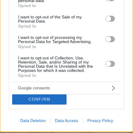
Best of Network
personal data.
grant or deny consent to Google and its third-party tags to
Opted In
use your data for below specified purposes in below Google
consent section.
I want to opt-out of the Sale of my
Personal Data.
Opted In
I want to opt-out of processing my
Personal Data for Targeted Advertising.
Opted In
I want to opt-out of Collection, Use,
Retention, Sale, and/or Sharing of my
Personal Data that Is Unrelated with the
Purposes for which it was collected.
Opted In
Google consents
CONFIRM
Data Deletion
Data Access
Privacy Policy