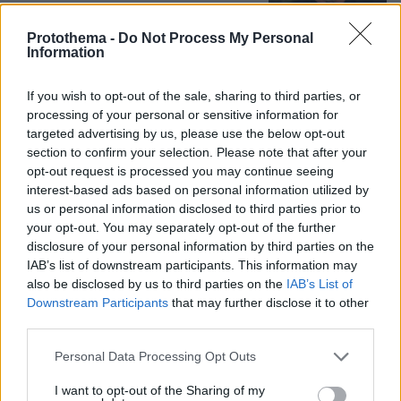
4
08.08.2026, 15:02
Protothema -
Do Not Process My Personal
Information
If you wish to opt-out of the sale, sharing to third parties, or
processing of your personal or sensitive information for
Games
targeted advertising by us, please use the below opt-out
section to confirm your selection. Please note that after your
opt-out request is processed you may continue seeing
interest-based ads based on personal information utilized by
us or personal information disclosed to third parties prior to
your opt-out. You may separately opt-out of the further
disclosure of your personal information by third parties on the
IAB’s list of downstream participants. This information may
Northern Heights
Candy Bub
Cut The Rope
also be disclosed by us to third parties on the
IAB’s List of
Downstream Participants
that may further disclose it to other
third parties.
ΔΕΙΤΕ ΟΛΑ ΤΑ GAMES
Please note that this website/app uses one or more Google
Personal Data Processing Opt Outs
services and may gather and store information including but
not limited to your visit or usage behaviour. You may click to
I want to opt-out of the Sharing of my