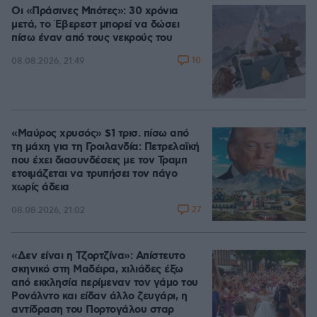
Οι «Πράσινες Μπότες»: 30 χρόνια
μετά, το Έβερεστ μπορεί να δώσει
πίσω έναν από τους νεκρούς του
10
08.08.2026, 21:49
«Μαύρος χρυσός» $1 τρισ. πίσω από
τη μάχη για τη Γροιλανδία: Πετρελαϊκή
που έχει διασυνδέσεις με τον Τραμπ
ετοιμάζεται να τρυπήσει τον πάγο
χωρίς άδεια
27
08.08.2026, 21:02
«Δεν είναι η Τζορτζίνα»: Απίστευτο
σκηνικό στη Μαδέιρα, χιλιάδες έξω
από εκκλησία περίμεναν τον γάμο του
Ρονάλντο και είδαν άλλο ζευγάρι, η
αντίδραση του Πορτογάλου σταρ