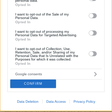
personal data.
εμβληματικές δράσεις που απορρέουν από
grant or deny consent to Google and its third-party tags to
Opted In
use your data for below specified purposes in below Google
αυτήν έχει αποδειχθεί πολύ σημαντική.
consent section.
I want to opt-out of the Sale of my
Personal Data.
Έχουμε τώρα το Κέντρο Δημοκρατικής
Opted In
Ανθεκτικότητας, το οποίο έχει τεθεί σε
I want to opt-out of processing my
λειτουργία, και ενισχύουμε τη συνεργασία
Personal Data for Targeted Advertising.
Opted In
μεταξύ των εκλογικών αρχών. Στο μέλλον θα
εκδώσουμε κατευθυντήριες οδηγίες σχετικά με
I want to opt-out of Collection, Use,
Retention, Sale, and/or Sharing of my
τη χρήση τεχνητής νοημοσύνης σε εκλογές,
Personal Data that Is Unrelated with the
Purposes for which it was collected.
ένα θέμα εξαιρετικά επίκαιρο, αλλά και
Opted In
συστάσεις για την ασφάλεια στην πολιτική,
επειδή είναι σημαντικό να διαθέτουμε ένα
Google consents
περιβάλλον για τους εκπροσώπους των πολιτών
CONFIRM
και τους πιθανούς υποψηφίους που να τους
προσελκύει στη δημόσια ζωή, που να τους
ενθαρρύνει να θέσουν τους εαυτούς τους στην
Data Deletion
Data Access
Privacy Policy
υπηρεσία των πολιτών και να υπηρετήσουν