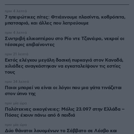
πριν 4 λεπτά
7 ηπειρώτικες πίτες: Φτιάχνουμε πλασίντα, κοθρόπιτα,
μπατσαριά, και άλλες που λατρεύουμε
πριν 4 λεπτά
Συντριβή ελικοπτέρου στο Ρίο ντε Τζανέιρο, νεκροί οι
τέσσερις επιβαίνοντες
πριν 21 λεπτά
Εκτός ελέγχου μεγάλη δασική πυρκαγιά στον Καναδά,
χιλιάδες αναγκάστηκαν να εγκαταλείψουν τις εστίες
τους
πριν 34 λεπτά
Ποιοι μπορεί να είναι οι λόγοι που μια γάτα τινάζεται
στον ύπνο της
πριν μία ώρα
Πολύτεκνες οικογένειες: Μόλις 23.097 στην Ελλάδα –
Πόσες έχουν πάνω από 6 παιδιά
πριν μία ώρα
Δύο θάνατοι λουομένων το Σάββατο σε Λέσβο και