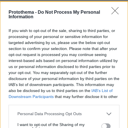
(Κουτσουράδη) και των συναδέλφων μου από
τη ΓΔ Δικαιοσύνης, που βοήθησαν να
Protothema -
Do Not Process My Personal
Information
συνεργαστούμε τόσο καλά με όλους τους
συναδέλφους σας για την οργάνωση αυτής της
If you wish to opt-out of the sale, sharing to third parties, or
επίσκεψης.
processing of your personal or sensitive information for
targeted advertising by us, please use the below opt-out
Όπως γνωρίζετε, κ. Πρωθυπουργέ, έχω ένα
section to confirm your selection. Please note that after your
opt-out request is processed you may continue seeing
ιδιαίτερα ευρύ χαρτοφυλάκιο αρμοδιοτήτων
interest-based ads based on personal information utilized by
στην Επιτροπή, αλλά πιστεύω ότι είναι ένα
us or personal information disclosed to third parties prior to
χαρτοφυλάκιο με σημαντικό αντίκτυπο, το
your opt-out. You may separately opt-out of the further
οποίο έχει αποκτήσει μεγαλύτερη προβολή τον
disclosure of your personal information by third parties on the
IAB’s list of downstream participants. This information may
τελευταίο καιρό, με έμφαση στη δημοκρατία
also be disclosed by us to third parties on the
IAB’s List of
και στην αναγνώριση των προκλήσεων και των
Downstream Participants
that may further disclose it to other
απειλών που αντιμετωπίζει η δημοκρατία εντός
third parties.
της Ευρωπαϊκής Ένωσης. Επομένως, η
Please note that this website/app uses one or more Google
Personal Data Processing Opt Outs
υποστήριξη της Ελλάδας στην πρωτοβουλία
services and may gather and store information including but
«Ευρωπαϊκή Ασπίδα Δημοκρατίας» και στις
not limited to your visit or usage behaviour. You may click to
I want to opt-out of the Sharing of my