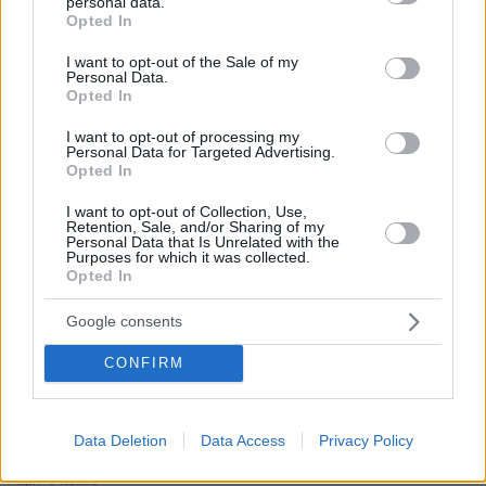
personal data.
grant or deny consent to Google and its third-party tags to
Opted In
use your data for below specified purposes in below Google
Απομένουν
2500
χαρακτήρες
consent section.
I want to opt-out of the Sale of my
Personal Data.
Opted In
I want to opt-out of processing my
Personal Data for Targeted Advertising.
Opted In
I want to opt-out of Collection, Use,
* Υποχρεωτικά πεδία
Retention, Sale, and/or Sharing of my
Personal Data that Is Unrelated with the
Purposes for which it was collected.
Opted In
ΡΟΗ ΕΙΔΗΣΕΩΝ
Google consents
Ειδήσεις
Δημοφιλή
Σχολιασμένα
CONFIRM
πριν 7 λεπτά
Δεν μπορείτε να κοιμηθείτε με τη ζέστη; Το
Data Deletion
Data Access
Privacy Policy
απροσδόκητο κόλπο που θα σας βοηθήσει
πριν 8 λεπτά