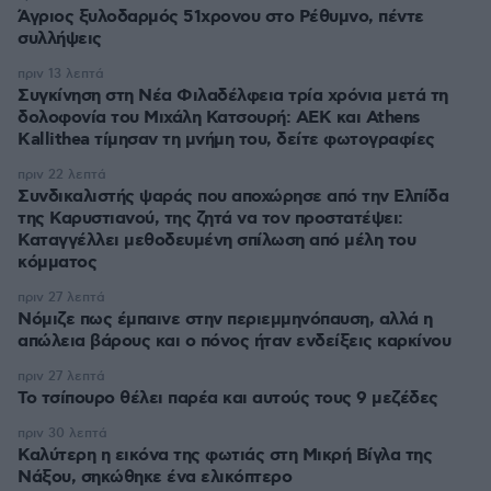
Άγριος ξυλοδαρμός 51χρονου στο Ρέθυμνο, πέντε
συλλήψεις
πριν 13 λεπτά
Συγκίνηση στη Νέα Φιλαδέλφεια τρία χρόνια μετά τη
δολοφονία του Μιχάλη Κατσουρή: ΑΕΚ και Athens
Kallithea τίμησαν τη μνήμη του, δείτε φωτογραφίες
πριν 22 λεπτά
Συνδικαλιστής ψαράς που αποχώρησε από την Ελπίδα
της Καρυστιανού, της ζητά να τον προστατέψει:
Καταγγέλλει μεθοδευμένη σπίλωση από μέλη του
κόμματος
πριν 27 λεπτά
Νόμιζε πως έμπαινε στην περιεμμηνόπαυση, αλλά η
απώλεια βάρους και ο πόνος ήταν ενδείξεις καρκίνου
πριν 27 λεπτά
Το τσίπουρο θέλει παρέα και αυτούς τους 9 μεζέδες
πριν 30 λεπτά
Καλύτερη η εικόνα της φωτιάς στη Μικρή Βίγλα της
Νάξου, σηκώθηκε ένα ελικόπτερο