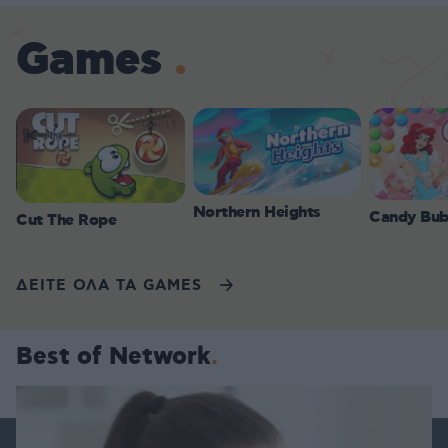
Games
Northern Heights
Candy Bub
Cut The Rope
ΔΕΙΤΕ ΟΛΑ ΤΑ GAMES
Best of Network