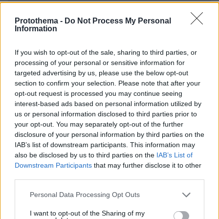
ΠΡΟΣΘΗΚΗ ΣΧΟΛΙΟΥ
Protothema -
Do Not Process My Personal
Information
ΌΝΟΜΑ *
If you wish to opt-out of the sale, sharing to third parties, or
processing of your personal or sensitive information for
targeted advertising by us, please use the below opt-out
section to confirm your selection. Please note that after your
EMAIL
opt-out request is processed you may continue seeing
interest-based ads based on personal information utilized by
us or personal information disclosed to third parties prior to
your opt-out. You may separately opt-out of the further
disclosure of your personal information by third parties on the
ΣΧΌΛΙΟ *
IAB’s list of downstream participants. This information may
also be disclosed by us to third parties on the
IAB’s List of
Downstream Participants
that may further disclose it to other
third parties.
Please note that this website/app uses one or more Google
Personal Data Processing Opt Outs
services and may gather and store information including but
not limited to your visit or usage behaviour. You may click to
I want to opt-out of the Sharing of my