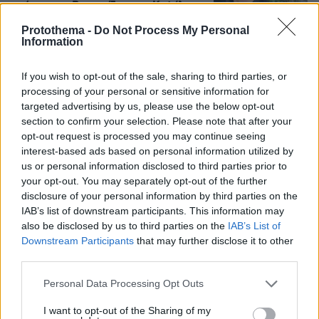
σκότωσε τη Βρετανίδα στην Κυψέλη
102
08.08.2026, 12:18
Protothema -
Do Not Process My Personal
Information
If you wish to opt-out of the sale, sharing to third parties, or
Προήχθη σε Αστυνόμο Α' η
processing of your personal or sensitive information for
Κωνσταντία Δημογλίδου
targeted advertising by us, please use the below opt-out
section to confirm your selection. Please note that after your
96
08.08.2026, 14:57
opt-out request is processed you may continue seeing
interest-based ads based on personal information utilized by
us or personal information disclosed to third parties prior to
your opt-out. You may separately opt-out of the further
disclosure of your personal information by third parties on the
Τι έγραφαν οι ξένοι ανταποκριτές σε
IAB’s list of downstream participants. This information may
τηλεγραφήματά τους από τη Μικρά
also be disclosed by us to third parties on the
IAB’s List of
Ασία το 1921
Downstream Participants
that may further disclose it to other
third parties.
118
08.08.2026, 10:26
Please note that this website/app uses one or more Google
Personal Data Processing Opt Outs
services and may gather and store information including but
not limited to your visit or usage behaviour. You may click to
I want to opt-out of the Sharing of my