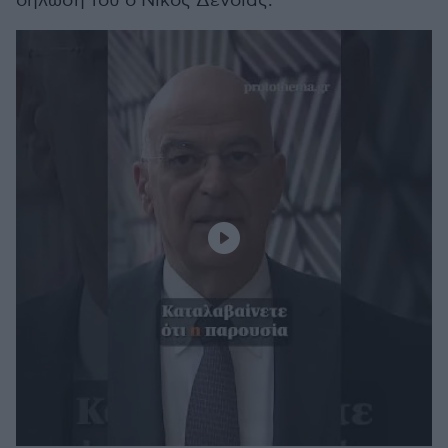
δήλωσή του ο Νίκος Δένδιας.