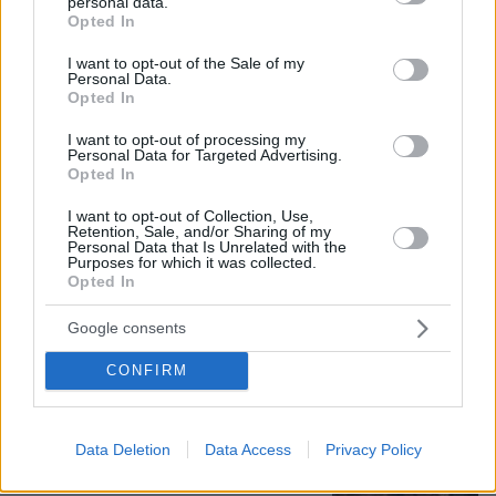
personal data.
grant or deny consent to Google and its third-party tags to
Opted In
Συνετρίβη πυροσβεστικό ελικόπτερο
use your data for below specified purposes in below Google
ενώ επιχειρούσε σε μεγάλη δασική
consent section.
I want to opt-out of the Sale of my
πυρκαγιά στη Γιούτα
Personal Data.
Opted In
1
08.08.2026, 09:34
I want to opt-out of processing my
Personal Data for Targeted Advertising.
Opted In
Συνέντευξη ποταμός του Χάντερ
I want to opt-out of Collection, Use,
Retention, Sale, and/or Sharing of my
Μπάιντεν: Ο πατέρας μου έχει
Personal Data that Is Unrelated with the
μεταστάσεις στα οστά - Έπινα 4 λίτρα
Purposes for which it was collected.
βότκα τη μέρα, κάπνιζα κρακ κάθε 15
Opted In
λεπτά
Google consents
34
08.08.2026, 14:25
CONFIRM
Θρήνος για τον Μέσι: Πέθανε στα 68
του χρόνια ο πατέρας του, Χόρχε -
Υπήρξε ο μέντορας και ατζέντης του
Data Deletion
Data Access
Privacy Policy
μέχρι την τελευταία στιγμή