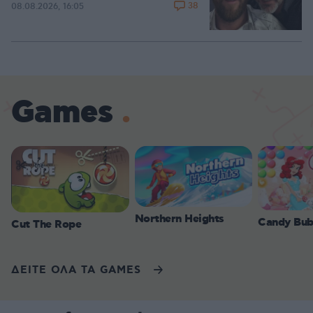
38
08.08.2026, 16:05
Games
Northern Heights
Candy Bub
Cut The Rope
ΔΕΙΤΕ ΟΛΑ ΤΑ GAMES