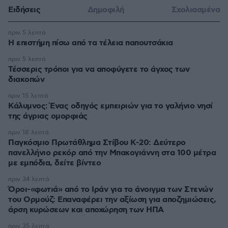
Ειδήσεις
Δημοφιλή
Σχολιασμένα
πριν 5 λεπτά
Η επιστήμη πίσω από τα τέλεια παπουτσάκια
πριν 5 λεπτά
Τέσσερις τρόποι για να αποφύγετε το άγχος των
διακοπών
πριν 15 λεπτά
Κάλυμνος: Ένας οδηγός εμπειριών για το γαλήνιο νησί
της άγριας ομορφιάς
πριν 18 λεπτά
Παγκόσμιο Πρωτάθλημα Στίβου Κ-20: Δεύτερο
πανελλήνιο ρεκόρ από την Μπακογιάννη στα 100 μέτρα
με εμπόδια, δείτε βίντεο
πριν 34 λεπτά
Όροι-«φωτιά» από το Ιράν για το άνοιγμα των Στενών
του Ορμούζ: Επαναφέρει την αξίωση για αποζημιώσεις,
άρση κυρώσεων και αποχώρηση των ΗΠΑ
πριν 35 λεπτά