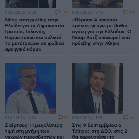
133
40
07.08.2026, 19:33
07.08.2026, 17:46
Νέες καταγγελίες στην
«Πέρασα 4 υπέροχα
Ελπίδα για τη Δημοκρατία:
χρόνια, φεύγω με βαθιά
Γρατσία, Γαλανός,
αγάπη για την Ελλάδα»: Ο
Καρυστιανού και αυλικοί
Νόαμ Κατζ αποχωρεί από
το μετέτρεψαν σε φοβικό
πρέσβης στην Αθήνα
αρχηγικό κόμμα
11
28
07.08.2026, 12:26
07.08.2026, 11:25
Σκέρτσος: Η μεγαλύτερη
Στις 9 Σεπτεμβρίου ο
τιμή στη μνήμη των
Τσίπρας στη ΔΕΘ, στις 2
νεκρών πυροσβεστών και
θα παρουσιάσει το