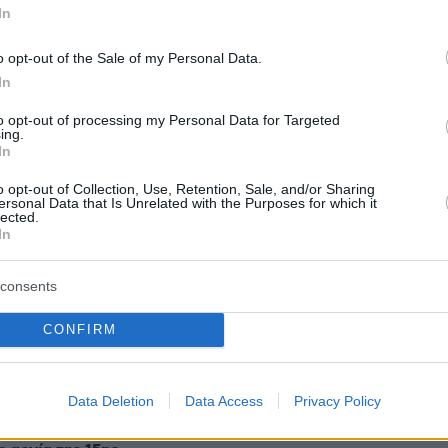
In
protothema.gr στο Google News
το
και μάθετε πρώτοι
o opt-out of the Sale of my Personal Data.
εις
In
Ειδήσεις
 τελευταίες
από την Ελλάδα και τον Κόσμο, τη
to opt-out of processing my Personal Data for Targeted
Protothema.gr
μβαίνουν, στο
ing.
In
o opt-out of Collection, Use, Retention, Sale, and/or Sharing
ersonal Data that Is Unrelated with the Purposes for which it
Ειδήσεις
Δημοφιλή
Σχολιασμέν
lected.
ΗΣΕΩΝ
In
ψυχολόγου περίμεναν τους δύο
consents
ος οδηγός μηχανής
Ινδούς έξω από το δικαστήριο στο
γκρούστηκε με ΙΧ
Ναύπλιο, «δολοφόνοι» φώναζαν
CONFIRM
πριν 27 λεπτά
Πότε βγαίνουν τα προσωρινά
άθος που κάνουμε
αποτελέσματα για τα voucher για
τα μαλλιά μας
Data Deletion
Data Access
Privacy Policy
τους παιδικούς σταθμούς ΕΣΠΑ
2026 - 2027