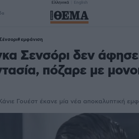
Ελληνικά
English
δα
Σένσορι
εμφάνιση
κα Σενσόρι δεν άφησε
τασία, πόζαρε με μονοκ
Κάνιε Γουέστ έκανε μία νέα αποκαλυπτική εμ