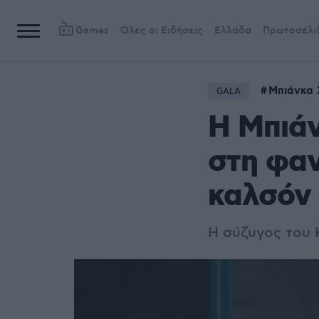
Games
Όλες οι Ειδήσεις
Ελλάδα
Πρωτοσέλι
Mπιάνκα 
GALA
Η Μπιάν
στη φαν
καλσόν
Η σύζυγος του 