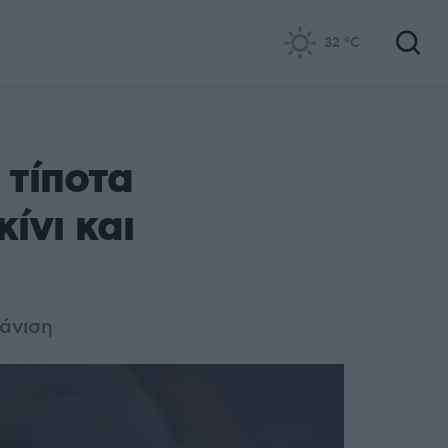
32
°C
 τίποτα
ίνι και
φάνιση