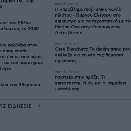
η αργία της 15ης
πριν 27 λεπτά
6
Η «προβληματική» επικοινωνία
πιλότου - Πύργου Ελέγχου στο
επίκεντρο για το περιστατικό με το
ωσε τον Μίλαν
Marine One στην Ουάσινγκτον -
βόλαιο ως το 2030
Δείτε βίντεο
πριν 30 λεπτά
ουν καλώδια στον
Cate Blanchett: Το denim trend που
ο ένας έπαθε
επέλεξε για τη νέα της δημόσια
και έπεσε από ύψος,
εμφάνιση
ί του τον παράτησαν
ίνητο
πριν 30 λεπτά
Νηστεία στην πράξη: Τι
επιτρέπεται, τι όχι και τι σημαίνει
φίλοι του 58χρονου
«κατάλυση»
ΤΙΣ ΕΙΔΗΣΕΙΣ