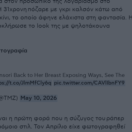
 στον προσωπικό της λογαριασμό στο
Η 31χρονη πόζαρε με γκρι καλσόν κάτω από
ίνι, το οποίο άφηνε ελάχιστα στη φαντασία. 
οκλήρωσε το look της με ψηλοτάκουνα
ωτογραφία
nsori Back to Her Breast Exposing Ways, See The
ps://t.co/JlmMfCly6q
pic.twitter.com/CAVlIbnFY9
(@TMZ)
May 10, 2026
ναι η πρώτη φορά που η σύζυγος του ράπερ
ρόμοιο στιλ. Τον Απρίλιο είχε φωτογραφηθεί