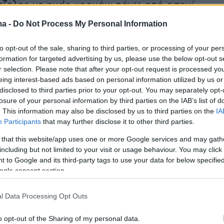
τζελες με nude κορμάκι πάνω από ασημί
ολάν, μία εμφάνιση που επίσης τράβηξε τα
ma -
Do Not Process My Personal Information
to opt-out of the sale, sharing to third parties, or processing of your per
formation for targeted advertising by us, please use the below opt-out s
στόσο του προηγούμενου μήνα, η
r selection. Please note that after your opt-out request is processed y
με εντελώς διαφορετικό στιλ κατά τη
eing interest-based ads based on personal information utilized by us or
της ως κριτής σε εκδήλωση πανεπιστημίου
στ
disclosed to third parties prior to your opt-out. You may separately opt-
losure of your personal information by third parties on the IAB’s list of
Εκεί φόρεσε total black σύνολο με ζιβάγκο,
. This information may also be disclosed by us to third parties on the
IA
μάτινη midi φούστα και ψηλές μπότες.
Participants
that may further disclose it to other third parties.
 that this website/app uses one or more Google services and may gath
including but not limited to your visit or usage behaviour. You may click 
 to Google and its third-party tags to use your data for below specifi
ogle consent section.
l Data Processing Opt Outs
o opt-out of the Sharing of my personal data.