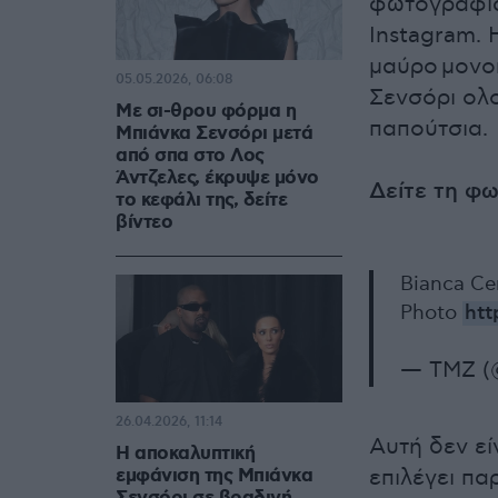
φωτογραφία
Instagram. 
μαύρο μονοκ
05.05.2026, 06:08
Σενσόρι ολ
Με σι-θρου φόρμα η
παπούτσια.
Μπιάνκα Σενσόρι μετά
από σπα στο Λος
Άντζελες, έκρυψε μόνο
Δείτε τη φ
το κεφάλι της, δείτε
βίντεο
Bianca Ce
Photo
htt
— TMZ 
26.04.2026, 11:14
Αυτή δεν εί
Η αποκαλυπτική
εμφάνιση της Μπιάνκα
επιλέγει πα