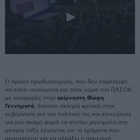
0
seconds
of
41
seconds
Ο πρώην πρωθυπουργός, που δεν παρέλειψε
να κάνει ανοίγματα και στον χώρο του ΠΑΣΟΚ
αείμνηστη Φώφη
με αναφορές στην
Γεννηματά
, άσκησε σκληρή κριτική στην
κυβέρνηση για την πολιτική της και επιχείρησε
για μια ακόμη φορά να στείλει μηνύματα στη
μεσαία τάξη λέγοντας ότι τα χρήματα που
απαιτούνται για να αλλάξει η σημερινή