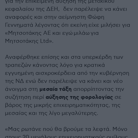
για την επικείμενη αύξηση της μετοχικού
κεφαλαίου της ΔΕΗ, δεν παρέλειψε να κάνει
αναφορές και στην αείμνηστη Φώφη
Γεννηματά λέγοντας ότι εκείνη είχε μιλήσει για
«Μητσοτάκης ΑΕ και εγώ μιλάω για
Μητσοτάκης Ltd».
Αναφέρθηκε επίσης και στα υπερκέρδη των
τραπεζών κάνοντας λόγο για κρατικά
εγγυημένη αισχροκέρδεια από την κυβέρνηση
της ΝΔ ενώ δεν παρέλειψε να κάνει και νέο
μεσαία τάξη
άνοιγμα στη
απορρίπτοντας την
αύξησης της φορολογίας
συζήτηση περί
σε
βάρος της μικρής επιχειρηματικότητας, της
μεσαίας και της λίγο μεγαλύτερης.
«Μας ρωτάνε πού θα βρούμε τα λεφτά. Μόνο
στους 20 μεγάλους επιχειρηματικούς ομίλους