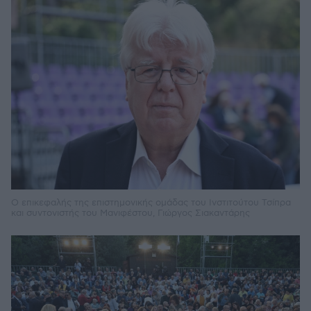
Ο επικεφαλής της επιστημονικής ομάδας του Ινστιτούτου Τσίπρα
και συντονιστής του Μανιφέστου, Γιώργος Σιακαντάρης