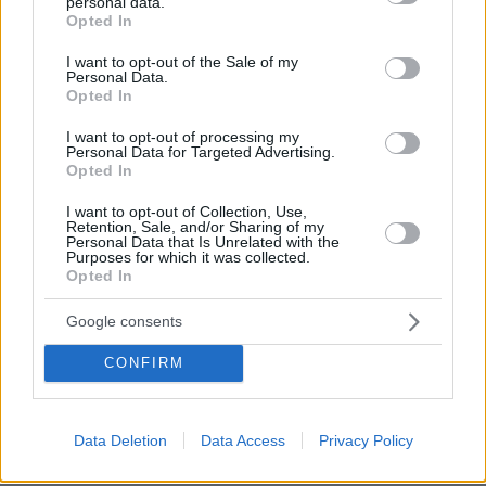
personal data.
τώρα πλέον σε μια φάση που αναμένουμε και
grant or deny consent to Google and its third-party tags to
Opted In
use your data for below specified purposes in below Google
τις αποφάσεις του Αλέξη Τσίπρα, αλλά είμαστε
consent section.
I want to opt-out of the Sale of my
και σε μια φάση που αναμένεται και η δική μας
Personal Data.
συμμετοχή, όλων όσων είναι εδώ πέρα, όλων
Opted In
όσων ενδιαφέρονται, όλων όσων θέλουν να
I want to opt-out of processing my
αλλάξει η σημερινή κατάσταση» τόνισε μεταξύ
Personal Data for Targeted Advertising.
Opted In
άλλων ο κ. Σιακαντάρης.
I want to opt-out of Collection, Use,
Retention, Sale, and/or Sharing of my
Personal Data that Is Unrelated with the
Purposes for which it was collected.
Opted In
Google consents
CONFIRM
Data Deletion
Data Access
Privacy Policy