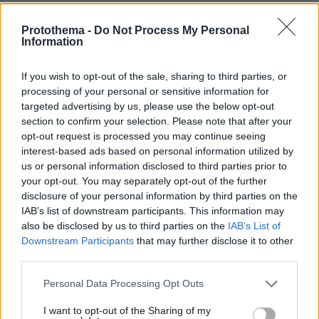
Protothema -
Do Not Process My Personal
Information
If you wish to opt-out of the sale, sharing to third parties, or
Λίγο πριν την έναρξη της εκδήλωσης, ο
processing of your personal or sensitive information for
επικεφαλής της επιστημονικής ομάδας του
targeted advertising by us, please use the below opt-out
Ινστιτούτου Τσίπρα και συντονιστής του
section to confirm your selection. Please note that after your
opt-out request is processed you may continue seeing
Μανιφέστου, Γιώργος Σιακαντάρης, μίλησε στο
interest-based ads based on personal information utilized by
Orange Press Agency, περιγράφοντας το κλίμα
us or personal information disclosed to third parties prior to
εγρήγορσης που επικρατεί.
your opt-out. You may separately opt-out of the further
disclosure of your personal information by third parties on the
IAB’s list of downstream participants. This information may
«Νομίζω ότι έχουν τροπολογηθεί οι εξελίξεις.
also be disclosed by us to third parties on the
IAB’s List of
Οι ανάγκες είναι εμφανείς και μετά και την
Downstream Participants
that may further disclose it to other
παρουσίαση του μανιφέστου, το οποίο σε
third parties.
γενικές γραμμές είχε μία ευνοϊκή υποδοχή,
Please note that this website/app uses one or more Google
Personal Data Processing Opt Outs
παρόλες τις κριτικές, οι οποίες είναι
services and may gather and store information including but
καλοδεχούμενες, μερικές εξ αυτών. Είμαστε
not limited to your visit or usage behaviour. You may click to
I want to opt-out of the Sharing of my