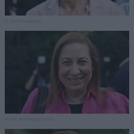
Η Όλγα Γεροβασίλη
Η Έφη Χριστοφιλοπούλου