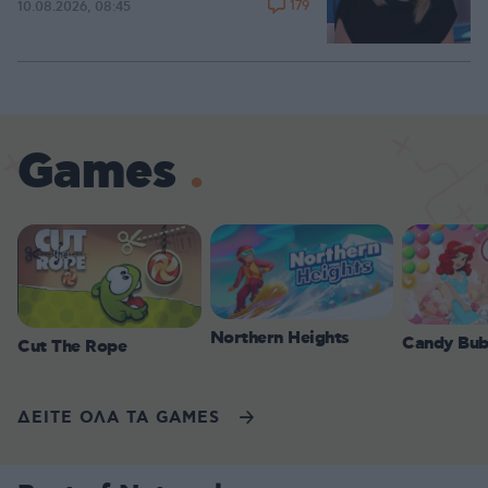
179
10.08.2026, 08:45
Games
Northern Heights
Candy Bub
Cut The Rope
ΔΕΙΤΕ ΟΛΑ ΤΑ GAMES