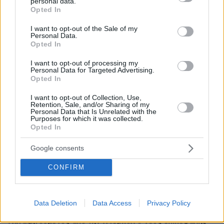
personal data.
grant or deny consent to Google and its third-party tags to
Opted In
πριν 4 λεπτά
use your data for below specified purposes in below Google
Πόσο κακό κάνουν οι σαγιονάρες στα πόδια; Η
consent section.
I want to opt-out of the Sale of my
απάντηση μιας ποδίατρου
Personal Data.
Opted In
πριν 12 λεπτά
«Πίστευα ότι στα 40 η ζωή μου θα έχει μπει σε τάξη.
I want to opt-out of processing my
Δεν έχει και δεν πειράζει»
Personal Data for Targeted Advertising.
Opted In
πριν 12 λεπτά
Η ανάρτηση της Μαρίας Κίτσου για τα γενέθλιά της και
I want to opt-out of Collection, Use,
το «ευχαριστώ» στους συνεργάτες της
Retention, Sale, and/or Sharing of my
Personal Data that Is Unrelated with the
Purposes for which it was collected.
πριν 17 λεπτά
Opted In
Οι συνομιλίες με το Ιράν είναι σαν μια παρτίδα σκάκι,
λέει ο Τραμπ - Είμαστε επαγγελματίες παίκτες, απαντά η
Τεχεράνη
Google consents
πριν 21 λεπτά
CONFIRM
Ευρωπαϊκό Πρωτάθλημα Στίβου: Ο σοβαρός
τραυματισμός του Φουρλάνι, έφυγε σε καροτσάκι από
το στάδιο, δείτε βίντεο
Data Deletion
Data Access
Privacy Policy
πριν 21 λεπτά
Καταζητούμενος από την Ιντερπόλ ο νέος επικεφαλής