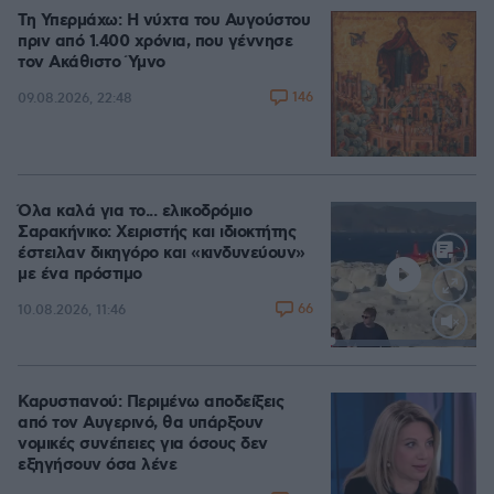
Τη Υπερμάχω: Η νύχτα του Αυγούστου
πριν από 1.400 χρόνια, που γέννησε
τον Ακάθιστο Ύμνο
146
09.08.2026, 22:48
Όλα καλά για το... ελικοδρόμιο
Σαρακήνικο: Χειριστής και ιδιοκτήτης
έστειλαν δικηγόρο και «κινδυνεύουν»
με ένα πρόστιμο
66
10.08.2026, 11:46
Loaded
:
100.00%
Καρυστιανού: Περιμένω αποδείξεις
από τον Αυγερινό, θα υπάρξουν
νομικές συνέπειες για όσους δεν
εξηγήσουν όσα λένε