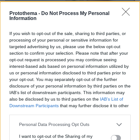
Protothema -
Do Not Process My Personal
Information
06.08.2026, 10:52
If you wish to opt-out of the sale, sharing to third parties, or
Από μαθητής, φοιτητής σε άλλη πόλη!
processing of your personal or sensitive information for
targeted advertising by us, please use the below opt-out
05.08.2026, 08:38
section to confirm your selection. Please note that after your
H Kaizen Gaming στο Παγκόσμιο Kύπελλο: Μία
opt-out request is processed you may continue seeing
διοργάνωση, δώδεκα πόλεις, χιλιάδες κοινές στιγμές
interest-based ads based on personal information utilized by
us or personal information disclosed to third parties prior to
your opt-out. You may separately opt-out of the further
04.08.2026, 11:20
disclosure of your personal information by third parties on the
Πώς μια απλή ιδέα εξελίχθηκε σε κορυφαίο θεσμό
IAB’s list of downstream participants. This information may
ρομποτικής στην Ελλάδα
also be disclosed by us to third parties on the
IAB’s List of
Downstream Participants
that may further disclose it to other
third parties.
ΡΟΗ ΕΙΔΗΣΕΩΝ
Please note that this website/app uses one or more Google
Personal Data Processing Opt Outs
services and may gather and store information including but
Ειδήσεις
Δημοφιλή
Σχολιασμένα
not limited to your visit or usage behaviour. You may click to
I want to opt-out of the Sharing of my