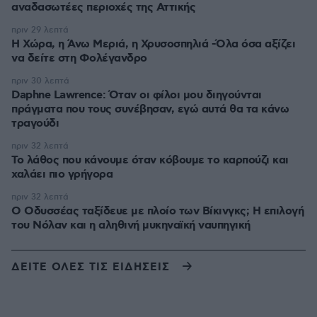
αναδασωτέες περιοχές της Αττικής
πριν 29 λεπτά
Η Χώρα, η Άνω Μεριά, η Χρυσοσπηλιά -Όλα όσα αξίζει
να δείτε στη Φολέγανδρο
πριν 30 λεπτά
Daphne Lawrence: Όταν οι φίλοι μου διηγούνται
πράγματα που τους συνέβησαν, εγώ αυτά θα τα κάνω
τραγούδι
πριν 32 λεπτά
Το λάθος που κάνουμε όταν κόβουμε το καρπούζι και
χαλάει πιο γρήγορα
πριν 32 λεπτά
Ο Οδυσσέας ταξίδευε με πλοίο των Βίκινγκς; Η επιλογή
του Νόλαν και η αληθινή μυκηναϊκή ναυπηγική
ΔΕΙΤΕ ΟΛΕΣ ΤΙΣ ΕΙΔΗΣΕΙΣ