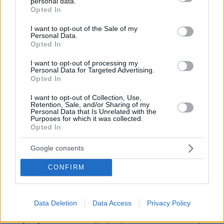
personal data.
grant or deny consent to Google and its third-party tags to
Opted In
use your data for below specified purposes in below Google
consent section.
I want to opt-out of the Sale of my
Personal Data.
Opted In
I want to opt-out of processing my
Personal Data for Targeted Advertising.
Απομένουν
2500
χαρακτήρες
Opted In
I want to opt-out of Collection, Use,
Retention, Sale, and/or Sharing of my
Personal Data that Is Unrelated with the
Purposes for which it was collected.
Opted In
Google consents
* Υποχρεωτικά πεδία
CONFIRM
ΡΟΗ ΕΙΔΗΣΕΩΝ
Data Deletion
Data Access
Privacy Policy
Ειδήσεις
Δημοφιλή
Σχολιασμένα