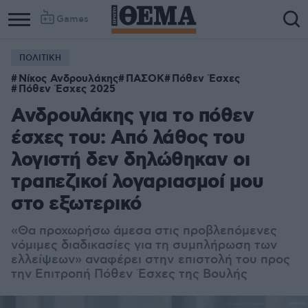
Games
ΠΟΛΙΤΙΚΗ
Column
Column
Νίκος Ανδρουλάκης
ΠΑΣΟΚ
Πόθεν Έσχες
1
2
Πόθεν Έσχες 2025
Ανδρουλάκης για το πόθεν
έσχες του: Από λάθος του
λογιστή δεν δηλώθηκαν οι
τραπεζικοί λογαριασμοί μου
στο εξωτερικό
«Θα προχωρήσω άμεσα στις προβλεπόμενες
νόμιμες διαδικασίες για τη συμπλήρωση των
ελλείψεων» αναφέρει στην επιστολή του προς
την Επιτροπή Πόθεν Έσχες της Βουλής