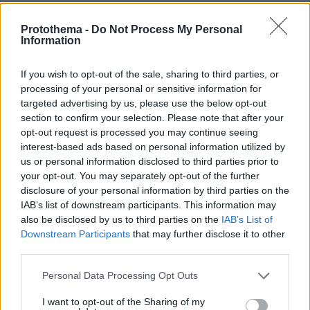
Protothema -
Do Not Process My Personal
ΦΟΡΤΩΣΗ ΠΕΡΙΣΣΟΤΕΡΩΝ ΣΧΟΛΙΩΝ
Information
If you wish to opt-out of the sale, sharing to third parties, or
ΠΡΟΣΘΗΚΗ ΣΧΟΛΙΟΥ
processing of your personal or sensitive information for
targeted advertising by us, please use the below opt-out
section to confirm your selection. Please note that after your
ΌΝΟΜΑ *
opt-out request is processed you may continue seeing
interest-based ads based on personal information utilized by
us or personal information disclosed to third parties prior to
your opt-out. You may separately opt-out of the further
disclosure of your personal information by third parties on the
EMAIL
IAB’s list of downstream participants. This information may
also be disclosed by us to third parties on the
IAB’s List of
Downstream Participants
that may further disclose it to other
third parties.
Please note that this website/app uses one or more Google
Personal Data Processing Opt Outs
ΣΧΌΛΙΟ *
services and may gather and store information including but
not limited to your visit or usage behaviour. You may click to
I want to opt-out of the Sharing of my