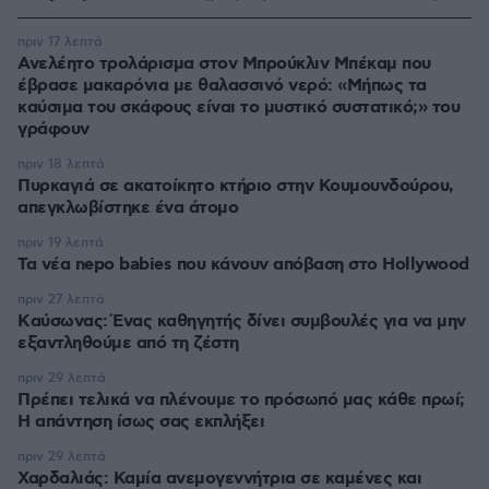
πριν 17 λεπτά
Ανελέητο τρολάρισμα στον Μπρούκλιν Μπέκαμ που
έβρασε μακαρόνια με θαλασσινό νερό: «Μήπως τα
καύσιμα του σκάφους είναι το μυστικό συστατικό;» του
γράφουν
πριν 18 λεπτά
Πυρκαγιά σε ακατοίκητο κτήριο στην Κουμουνδούρου,
απεγκλωβίστηκε ένα άτομο
πριν 19 λεπτά
Τα νέα nepo babies που κάνουν απόβαση στο Hollywood
πριν 27 λεπτά
Kαύσωνας: Ένας καθηγητής δίνει συμβουλές για να μην
εξαντληθούμε από τη ζέστη
πριν 29 λεπτά
Πρέπει τελικά να πλένουμε το πρόσωπό μας κάθε πρωί;
Η απάντηση ίσως σας εκπλήξει
πριν 29 λεπτά
Χαρδαλιάς: Καμία ανεμογεννήτρια σε καμένες και