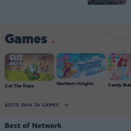
Games
Northern Heights
Candy Bub
Cut The Rope
ΔΕΙΤΕ ΟΛΑ ΤΑ GAMES
Best of Network