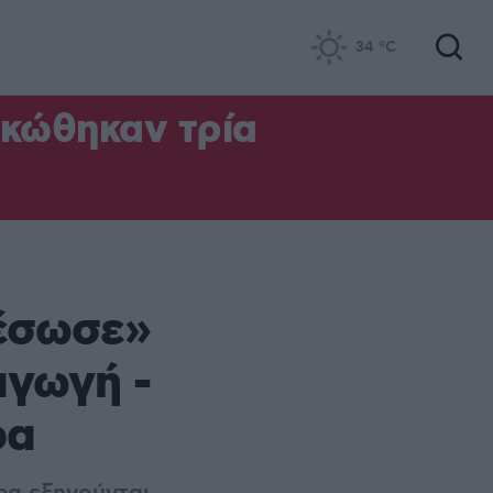
34
°C
ηκώθηκαν τρία
έσωσε»
αγωγή -
ρα