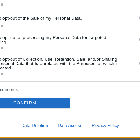
In
λαούρα (@ntalaoura)
August 2, 2025
o opt-out of the Sale of my Personal Data.
In
to opt-out of processing my Personal Data for Targeted
νται πολλά για πολλούς!!!
» σχολιάζει ο
ing.
In
 «Πεν Νταλαούρα».
o opt-out of Collection, Use, Retention, Sale, and/or Sharing
ersonal Data that Is Unrelated with the Purposes for which it
lected.
In
Τελικά, αποδεικνύεται πως όσοι ευεργετήθηκα
consents
ανο Κασσελάκη, στη συνέχεια έγιναν οι πιο
ριτές κ πολέμιοι του…
CONFIRM
ιά, επιστρέψτε πρώτα αυτά που σας δάνεισε κ
Data Deletion
Data Access
Privacy Policy
ετά το ξεκατίνιασμα, τα μαθήματα ηθικής κ