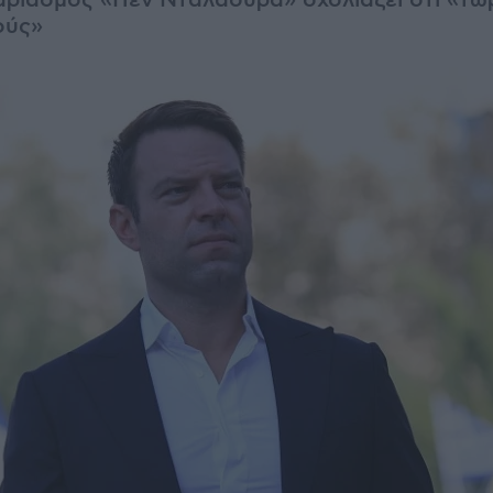
ριασμός «Πεν Νταλαούρα» σχολιάζει ότι «τώ
ούς»