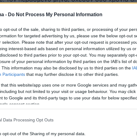
ς επιδόθηκε εξώδικο
, αλλά και πάλι δεν τα
ma -
Do Not Process My Personal Information
to opt-out of the sale, sharing to third parties, or processing of your per
ερασμένη εβδομάδα, καταλήγει το δημοσίευμα
formation for targeted advertising by us, please use the below opt-out s
ε βάρος της υποψήφιας και αγωγή
.
r selection. Please note that after your opt-out request is processed y
eing interest-based ads based on personal information utilized by us or
disclosed to third parties prior to your opt-out. You may separately opt-
losure of your personal information by third parties on the IAB’s list of
νται πολλά για πολλούς!!!
. This information may also be disclosed by us to third parties on the
IA
Participants
that may further disclose it to other third parties.
οδεικνύεται πως όσοι ευεργετήθηκαν από τον Στέφ
 that this website/app uses one or more Google services and may gath
including but not limited to your visit or usage behaviour. You may click 
s
, στη συνέχεια έγιναν οι πιο σφοδροί επικριτές κ
 to Google and its third-party tags to use your data for below specifi
ου…
ogle consent section.
διά, επιστρέψτε πρώτα αυτά που σας δάνεισε κ
l Data Processing Opt Outs
 μετά το ξεκατίνιασμα, τα μαθήματα…
r.com/B3ATphubOn
o opt-out of the Sharing of my personal data.