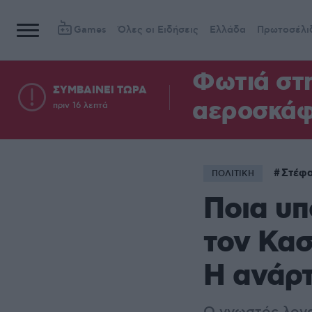
Games
Όλες οι Ειδήσεις
Ελλάδα
Πρωτοσέλι
Φωτιά στη
ΣΥΜΒΑΙΝΕΙ ΤΩΡΑ
αεροσκά
πριν 16 λεπτά
Στέφ
ΠΟΛΙΤΙΚΗ
Ποια υ
τον Κασ
Η ανάρ