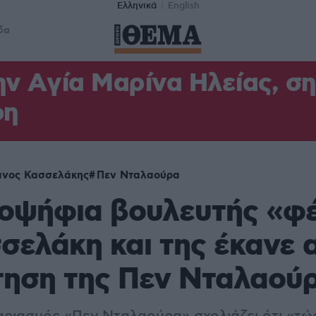
Ελληνικά
English
δα
ν Aγία Μαρίνα Ηλείας, σ
φη
ανος Κασσελάκης
Πεν Νταλαούρα
ποψήφια βουλευτής «φ
σελάκη και της έκανε 
τηση της Πεν Νταλαού