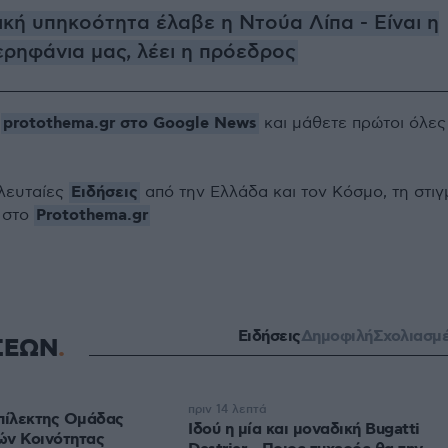
κή υπηκοότητα έλαβε η Ντούα Λίπα - Είναι η
ερηφάνια μας, λέει η πρόεδρος
protothema.gr στο Google News
ο
και μάθετε πρώτοι όλες
Ειδήσεις
ελευταίες
από την Ελλάδα και τον Κόσμο, τη στιγ
Protothema.gr
 στο
Ειδήσεις
Δημοφιλή
Σχολιασμ
ΣΕΩΝ
πριν 14 λεπτά
πίλεκτης Ομάδας
Ιδού η μία και μοναδική Bugatti
ών Κοινότητας