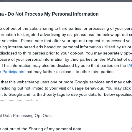
ς φθοράς Κασσελάκη εναντίον
ma -
Do Not Process My Personal Information
για «μαύρα ταμεία», τρολ και
αριστερά
to opt-out of the sale, sharing to third parties, or processing of your per
formation for targeted advertising by us, please use the below opt-out s
ι μέσα στο καλοκαίρι η επίθεση της Κουμουνδούρου
r selection. Please note that after your opt-out request is processed y
σικού ηγέτη του κόμματος
eing interest-based ads based on personal information utilized by us or
disclosed to third parties prior to your opt-out. You may separately opt-
losure of your personal information by third parties on the IAB’s list of
27
. This information may also be disclosed by us to third parties on the
IA
αλαούρα κατά Τσίπρα για
Participants
that may further disclose it to other third parties.
 that this website/app uses one or more Google services and may gath
 χρήμα» στον ΣΥΡΙΖΑ: Πού
including but not limited to your visit or usage behaviour. You may click 
τα 2,5 εκατ. ευρώ;
 to Google and its third-party tags to use your data for below specifi
ogle consent section.
οφορίες ότι στις εθνικές εκλογές του 2023
από τον ΣΥΡΙΖΑ 2,5 εκατομμύρια ευρώ επιπλέον της
l Data Processing Opt Outs
ρηματοδότησης
o opt-out of the Sharing of my personal data.