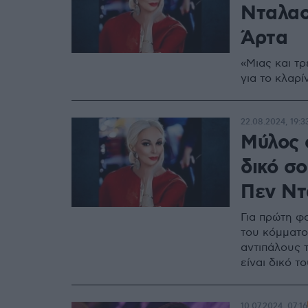
Νταλαο
Άρτα
«Μιας και τ
για το κλαρί
22.08.2024, 19:3
Μύλος 
δικό σ
Πεν Ντ
Για πρώτη φ
του κόμματο
αντιπάλους 
είναι δικό τ
10.07.2024, 07:16