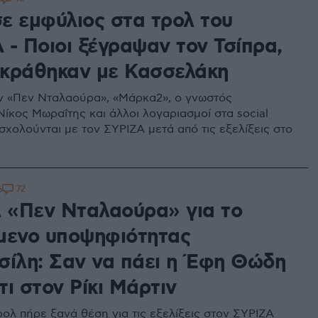
ε εμφύλιος στα τρολ του
 - Ποιοι ξέγραψαν τον Τσίπρα,
πικράθηκαν με Κασσελάκη
ν «Πεν Νταλαούρα», «Μάρκα2», ο γνωστός
Νίκος Μωραΐτης και άλλoι λογαριασμοί στα social
σχολούνται με τον ΣΥΡΙΖΑ μετά από τις εξελίξεις στο
72
6
λ «Πεν Νταλαούρα» για το
μενο υποψηφιότητας
σίλη: Σαν να πάει η Έφη Θώδη
ι στον Ρίκι Μάρτιν
ρολ πήρε ξανά θέση για τις εξελίξεις στον ΣΥΡΙΖΑ