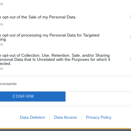
In
41
ης, Καρανίκας και τρολ κατά
o opt-out of the Sale of my Personal Data.
ού: Το «πραξικόπημα» στον
In
 έχει την υπογραφή ή ανοχή
to opt-out of processing my Personal Data for Targeted
ing.
ίπρα
In
o opt-out of Collection, Use, Retention, Sale, and/or Sharing
 του αρθρογράφου και στενού συνεργάτη του Αλέξη
ersonal Data that Is Unrelated with the Purposes for which it
 τα στελέχη του ΣΥΡΙΖΑ να «φωνάξουν» κατά του
lected.
In
ασσελάκη προκάλεσε νέο κύκλο εσωστρέφειας στο
consents
214
3
CONFIRM
φός Κασσελάκη επιτίθεται
«87» - Μαίνεται ο εμφύλιος
Data Deletion
Data Access
Privacy Policy
ΥΡΙΖΑ με βουλευτές, μέλη,