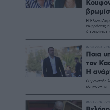
Κουφον
βρωμίσ
Η Έλενα Ακρί
εκφράσεις π
διευκρίνισε
02.08.2025, 23:5
Ποια υ
τον Κα
Η ανάρ
Ο γνωστός λ
εξηγούνται 
06.04.2025, 09:4
Βελόπο