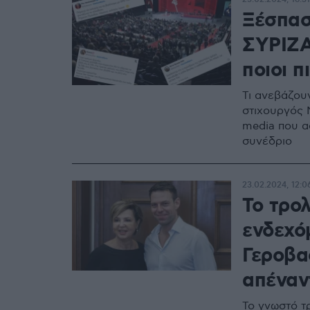
Ξέσπασ
ΣΥΡΙΖΑ
ποιοι 
Τι ανεβάζου
στιχουργός 
media που α
συνέδριο
23.02.2024, 12:0
Το τρο
ενδεχό
Γεροβα
απέναντ
Το γνωστό τ