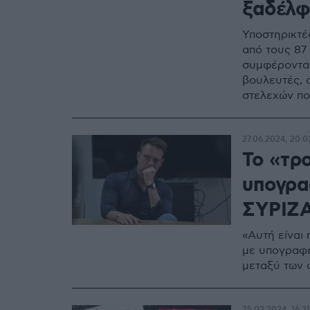
ξαδέλφ
Υποστηρικτέ
από τους 87
συμφέροντα 
βουλευτές, 
στελεχών πο
27.06.2024, 20:0
Το «τρ
υπογρα
ΣΥΡΙΖΑ
«Αυτή είναι 
με υπογραφέ
μεταξύ των σ
25.02.2024, 16:31