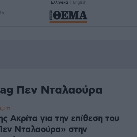
Ελληνικά
English
δα
tag Πεν Νταλαούρα
77
1
ς Ακρίτα για την επίθεση του
Πεν Νταλαούρα» στην