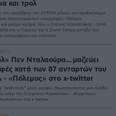
ια και τρολ
ς του προέδρου του ΣΥΡΙΖΑ μιλούν για πραξικόπημα
 και συγκεντρώνουν υπογραφές - Θέλουν
και μαύρο χρήμα, λέει ο Στέλιος Κασσελάκης - Επτά
αλλά και ο Γιώργος και η Ζανέτ Τσίπρα μεταξύ των
υ υπογράφουν την επιστολή
35
3
ολ» Πεν Νταλαούρα... μαζεύει
φές κατά των 87 ανταρτών του
 - «Πόλεμος» στο x-twitter
η ''απάντηση'' μας» γράφει, δημοσιεύοντας μια σελίδα
ς υπέρ του Στέφανου Κασσελάκη - «Εμφύλιος»
χολιαστών στο x-twitter
43