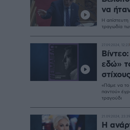
να ήταν
Η απίστευτη
τραγωδία τω
27.09.2024, 12:23
Βίντεο:
εδώ» τ
στίχου
«Πάμε να το
παντού» έγρ
τραγούδι
21.09.2024, 23:3
Η ανάρ