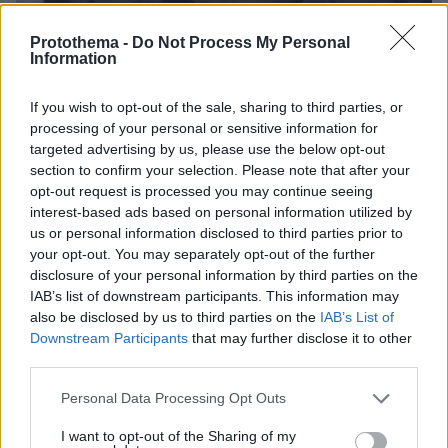
Protothema -
Do Not Process My Personal
Information
If you wish to opt-out of the sale, sharing to third parties, or
processing of your personal or sensitive information for
targeted advertising by us, please use the below opt-out
06.08.2026, 22:24
section to confirm your selection. Please note that after your
Χρίστος Κούγιας: Η προσωπική μου ζωή δεν
opt-out request is processed you may continue seeing
μπορεί να είναι αντικείμενο φημών ή σεναρίων
interest-based ads based on personal information utilized by
που παρουσιάζονται ως πραγματικά γεγονότα
us or personal information disclosed to third parties prior to
your opt-out. You may separately opt-out of the further
disclosure of your personal information by third parties on the
IAB’s list of downstream participants. This information may
also be disclosed by us to third parties on the
IAB’s List of
Downstream Participants
that may further disclose it to other
third parties.
Please note that this website/app uses one or more Google
Personal Data Processing Opt Outs
services and may gather and store information including but
not limited to your visit or usage behaviour. You may click to
I want to opt-out of the Sharing of my