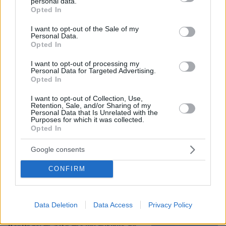
personal data.
grant or deny consent to Google and its third-party tags to
Opted In
use your data for below specified purposes in below Google
consent section.
I want to opt-out of the Sale of my
Personal Data.
Opted In
I want to opt-out of processing my
Personal Data for Targeted Advertising.
Opted In
I want to opt-out of Collection, Use,
Retention, Sale, and/or Sharing of my
Personal Data that Is Unrelated with the
Purposes for which it was collected.
Opted In
06.08.2026, 19:34
Γιατί δεν έσωσα το κουτάβι: Ο ερευνητής που
Google consents
κατέγραφε τη συμβίωση του μικρού σκυλιού με
αγέλη λύκων εξηγεί γιατί δεν επενέβη, όταν το
CONFIRM
είδε άρρωστο
Data Deletion
Data Access
Privacy Policy
Πώς έγινε η τραγωδία με την νεκρή
μητέρα στα Μάλια: Βούτηξε για να