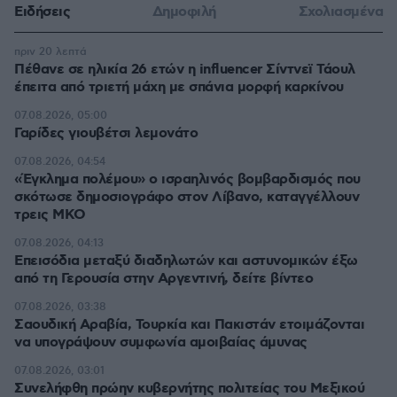
Ειδήσεις
Δημοφιλή
Σχολιασμένα
πριν 20 λεπτά
Πέθανε σε ηλικία 26 ετών η influencer Σίντνεϊ Τάουλ
έπειτα από τριετή μάχη με σπάνια μορφή καρκίνου
07.08.2026, 05:00
Γαρίδες γιουβέτσι λεμονάτο
07.08.2026, 04:54
«Έγκλημα πολέμου» ο ισραηλινός βομβαρδισμός που
σκότωσε δημοσιογράφο στον Λίβανο, καταγγέλλουν
τρεις ΜΚΟ
07.08.2026, 04:13
Επεισόδια μεταξύ διαδηλωτών και αστυνομικών έξω
από τη Γερουσία στην Αργεντινή, δείτε βίντεο
07.08.2026, 03:38
Σαουδική Αραβία, Τουρκία και Πακιστάν ετοιμάζονται
να υπογράψουν συμφωνία αμοιβαίας άμυνας
07.08.2026, 03:01
Συνελήφθη πρώην κυβερνήτης πολιτείας του Μεξικού