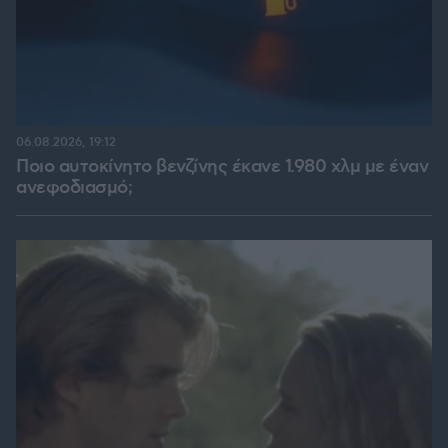
06.08.2026, 19:12
Ποιο αυτοκίνητο βενζίνης έκανε 1.980 χλμ με έναν
ανεφοδιασμό;