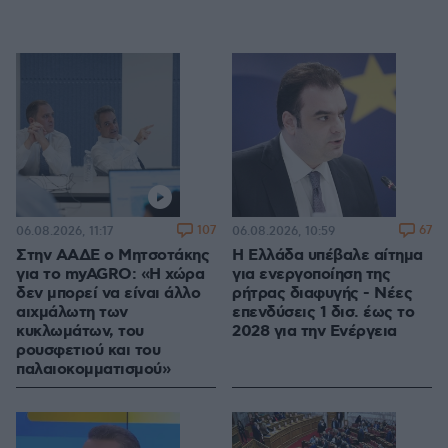
107
67
06.08.2026, 11:17
06.08.2026, 10:59
Στην ΑΑΔΕ ο Μητσοτάκης
Η Ελλάδα υπέβαλε αίτημα
για το myAGRO: «Η χώρα
για ενεργοποίηση της
δεν μπορεί να είναι άλλο
ρήτρας διαφυγής - Νέες
αιχμάλωτη των
επενδύσεις 1 δισ. έως το
κυκλωμάτων, του
2028 για την Ενέργεια
ρουσφετιού και του
παλαιοκομματισμού»