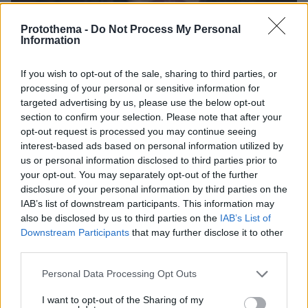
Protothema -
Do Not Process My Personal
Information
If you wish to opt-out of the sale, sharing to third parties, or
processing of your personal or sensitive information for
targeted advertising by us, please use the below opt-out
section to confirm your selection. Please note that after your
opt-out request is processed you may continue seeing
interest-based ads based on personal information utilized by
us or personal information disclosed to third parties prior to
07.08.2026, 22:23
your opt-out. You may separately opt-out of the further
Η Λίλα Μπακλέση έφερε στον κόσμο το πρώτο
disclosure of your personal information by third parties on the
της παιδί, δείτε την ανάρτηση του συντρόφου της
IAB’s list of downstream participants. This information may
περί... λαού και εξουσίας
also be disclosed by us to third parties on the
IAB’s List of
Downstream Participants
that may further disclose it to other
third parties.
Βάλθηκε να τρελάνει κόσμο ο Καντέρ:
Ο Τούρκος πρώην σέντερ του NBA
Please note that this website/app uses one or more Google
Personal Data Processing Opt Outs
δηλώνει ότι πληροί τα κριτήρια...
services and may gather and store information including but
συμπερίληψης και δηλώνει υποψήφιος
not limited to your visit or usage behaviour. You may click to
I want to opt-out of the Sharing of my
να παίξει στο WNBA