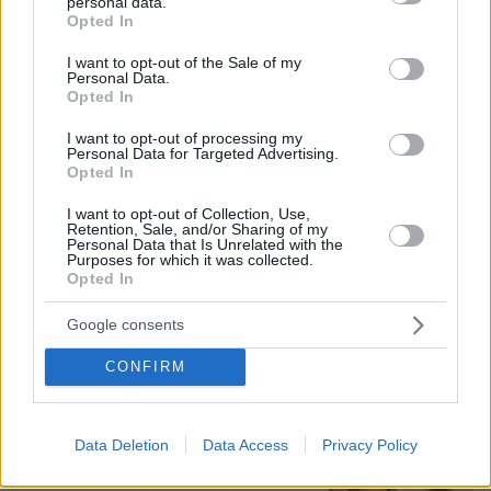
personal data.
grant or deny consent to Google and its third-party tags to
Opted In
20
07.08.2026, 23:30
use your data for below specified purposes in below Google
consent section.
I want to opt-out of the Sale of my
Personal Data.
Opted In
Άλλος για data center; Επενδύσεις
€50 δισ. την ερχόμενη δεκαετία
I want to opt-out of processing my
Personal Data for Targeted Advertising.
302
07.08.2026, 20:16
Opted In
I want to opt-out of Collection, Use,
Retention, Sale, and/or Sharing of my
Personal Data that Is Unrelated with the
Purposes for which it was collected.
Opted In
Νέες καταγγελίες στην Ελπίδα για τη
Δημοκρατία: Γρατσία, Γαλανός,
Google consents
Καρυστιανού και αυλικοί το
μετέτρεψαν σε φοβικό αρχηγικό
CONFIRM
κόμμα
99
07.08.2026, 19:33
Data Deletion
Data Access
Privacy Policy
Ο «Δράκος» του Λονδίνου: 40χρονος