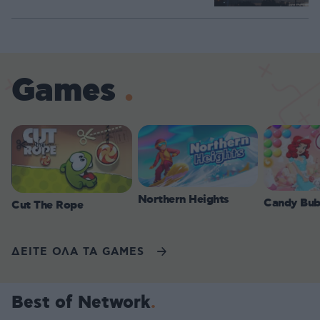
Games
Northern Heights
Candy Bub
Cut The Rope
ΔΕΙΤΕ ΟΛΑ ΤΑ GAMES
Best of Network