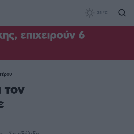
35
°C
ς, επιχειρούν 6
τέρου
α τον
ε