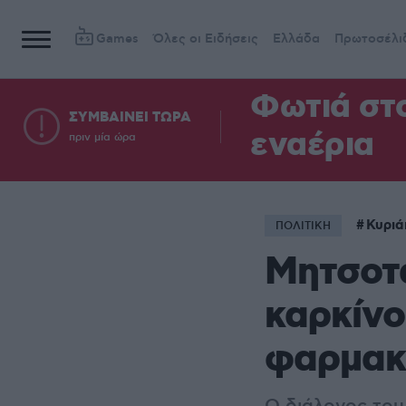
Games
Όλες οι Ειδήσεις
Ελλάδα
Πρωτοσέλι
Φωτιά στ
ΣΥΜΒΑΙΝΕΙ ΤΩΡΑ
εναέρια
πριν μία ώρα
Κυριά
ΠΟΛΙΤΙΚΗ
Μητσοτά
καρκίνο
φαρμακ