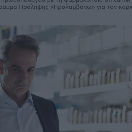
 πρωθυπουργού με τη φαρμακοποιό on camera
ραμμα Πρόληψης «Προλαμβάνω» για τον καρκ