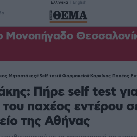
Ελληνικά
English
δα
ο Μονοπήγαδο Θεσσαλονίκη
κος Μητσοτάκης
Self test
Φαρμακείο
Καρκίνος Παχέος Εν
κης: Πήρε self test γι
 του παχέος εντέρου σ
είο της Αθήνας