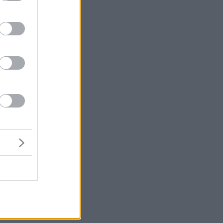
ση
ος
,
ξύ
ες
ος
ε