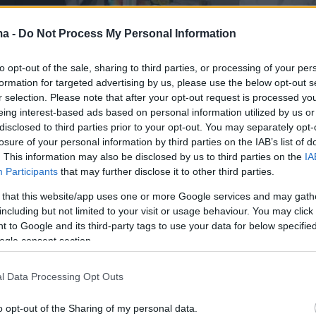
ma -
Do Not Process My Personal Information
to opt-out of the sale, sharing to third parties, or processing of your per
formation for targeted advertising by us, please use the below opt-out s
r selection. Please note that after your opt-out request is processed y
eing interest-based ads based on personal information utilized by us or
disclosed to third parties prior to your opt-out. You may separately opt-
losure of your personal information by third parties on the IAB’s list of
ναι πάρα πολύ σημαντικό να δρομολογήσουμε
. This information may also be disclosed by us to third parties on the
IA
πρόγραμμα προληπτικών εξετάσεων. Όπως
Participants
that may further disclose it to other third parties.
ίνησε με το Πρόγραμμα «Φώφη Γεννηματά» γι
 that this website/app uses one or more Google services and may gath
ό του καρκίνου του μαστού - μάλιστα, σήμερα
including but not limited to your visit or usage behaviour. You may click 
όσμια ημέρα καταπολέμησης του καρκίνου του
 to Google and its third-party tags to use your data for below specifi
ogle consent section.
 πρόγραμμα το οποίο ήταν εξαιρετικά
 διότι μας επέτρεψε να εντοπίσουμε πάρα
l Data Processing Opt Outs
κες οι οποίες είχαν πρόωρα συμπτώματα
 μαστού, χωρίς να το γνωρίζουν. Σε μια εποχή
o opt-out of the Sharing of my personal data.