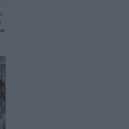
ί
ε
ιο