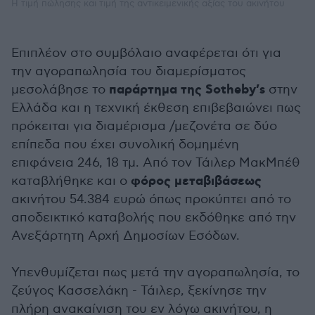
Η τιμή πώλησης και τιμή της αντικειμενικής αξίας του ακινήτου
Επιπλέον στο συμβόλαιο αναφέρεται ότι για
την αγοραπωλησία του διαμερίσματος
παράρτημα της Sotheby’s
μεσολάβησε το
στην
Ελλάδα και η τεχνική έκθεση επιβεβαιώνει πως
πρόκειται για διαμέρισμα /μεζονέτα σε δύο
επίπεδα που έχει συνολική δομημένη
επιφάνεια 246, 18 τμ. Από τον Τάιλερ ΜακΜπέθ
φόρος μεταβιβάσεως
καταβλήθηκε και ο
ακινήτου 54.384 ευρώ όπως προκύπτει από το
αποδεικτικό καταβολής που εκδόθηκε από την
Ανεξάρτητη Αρχή Δημοσίων Εσόδων.
Υπενθυμίζεται πως μετά την αγοραπωλησία, το
ζεύγος Κασσελάκη - Τάιλερ, ξεκίνησε την
πλήρη ανακαίνιση του εν λόγω ακινήτου, η