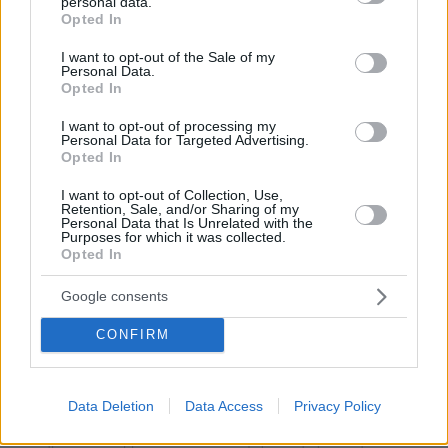
personal data.
grant or deny consent to Google and its third-party tags to
Opted In
use your data for below specified purposes in below Google
consent section.
I want to opt-out of the Sale of my
Personal Data.
Opted In
I want to opt-out of processing my
Personal Data for Targeted Advertising.
Opted In
I want to opt-out of Collection, Use,
Retention, Sale, and/or Sharing of my
Personal Data that Is Unrelated with the
Purposes for which it was collected.
Opted In
Google consents
CONFIRM
Data Deletion
Data Access
Privacy Policy
Το σημείο του συμβολαίου όπου αναφέρεται η πρόθεση του