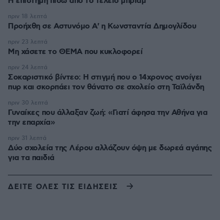
Η επιστήμη πίσω από το τέλειο μπριάμ
πριν 18 λεπτά
Προήχθη σε Αστυνόμο Α' η Κωνσταντία Δημογλίδου
πριν 23 λεπτά
Μη χάσετε το ΘΕΜΑ που κυκλοφορεί
πριν 24 λεπτά
Σοκαριστικό βίντεο: Η στιγμή που ο 14χρονος ανοίγει
πυρ και σκορπάει τον θάνατο σε σχολείο στη Ταϊλάνδη
πριν 30 λεπτά
Γυναίκες που άλλαξαν ζωή: «Γιατί άφησα την Αθήνα για
την επαρχία»
πριν 31 λεπτά
Δύο σχολεία της Λέρου αλλάζουν όψη με δωρεά αγάπης
για τα παιδιά
ΔΕΙΤΕ ΟΛΕΣ ΤΙΣ ΕΙΔΗΣΕΙΣ