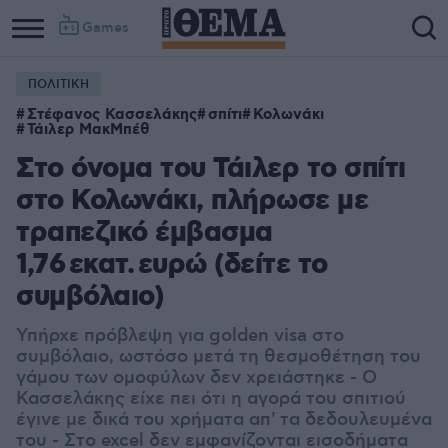
Games
ΠΟΛΙΤΙΚΗ
Στέφανος Κασσελάκης
σπίτι
Κολωνάκι
Τάιλερ ΜακΜπέθ
Στο όνομα του Τάιλερ το σπίτι
στο Κολωνάκι, πλήρωσε με
τραπεζικό έμβασμα
1,76 εκατ. ευρώ (δείτε το
συμβόλαιο)
Υπήρχε πρόβλεψη για golden visa στο
συμβόλαιο, ωστόσο μετά τη θεσμοθέτηση του
γάμου των ομοφύλων δεν χρειάστηκε - Ο
Κασσελάκης είχε πει ότι η αγορά του σπιτιού
έγινε με δικά του χρήματα απ' τα δεδουλευμένα
του - Στο excel δεν εμφανίζονται εισοδήματα