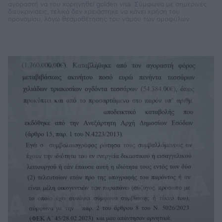
αγοραστή να του χορηγηθεί golden visa. Σύμφωνα με σημερινές
διευκρινίσεις, τελικά δεν χρειάστηκε να κάνει χρήση του
προνομίου, λόγω θεσμοθέτησης του γάμου των ομοφύλων