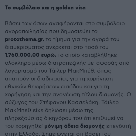
To συμβόλαιο και η golden visa
Βάσει των όσων αναφέρονται στο συμβόλαιο
αγοραπωλησίας που δημοσιεύει το
protothema.gr,
το τίμημα για την αγορά του
διαμερίσματος ανέρχεται στο ποσό του
1.760.000,00 ευρώ,
το οποίο καταβλήθηκε
ολόκληρο μέσω διατραπεζικής μεταφοράς από
λογαριασμό του Τάιλερ ΜακΜπέθ, όπως
απαιτούν οι διαδικασίες για τη χορήγηση
εθνικών θεωρήσεων εισόδου και για τη
χορήγηση και την ανανέωση τίτλου διαμονής. Ο
σύζυγος του Στέφανου Κασσελάκη, Τάιλερ
ΜακΜπεθ είχε δηλώσει μέσω της
πληρεξούσιας δικηγόρου του ότι επιθυμεί να
μόνιμη άδεια διαμονής
του χορηγηθεί
επενδυτή
στην Ελλάδα. Σημειώνεται ότι βάσει του