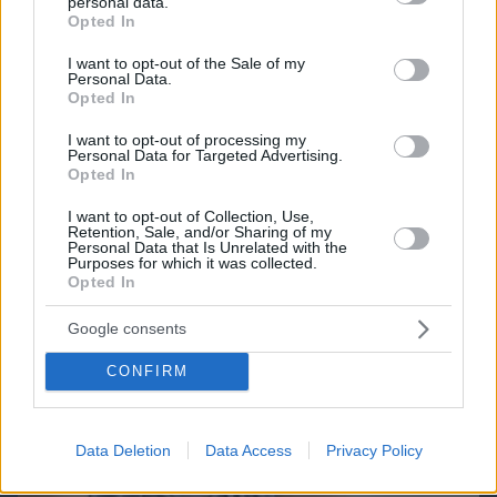
personal data.
grant or deny consent to Google and its third-party tags to
Opted In
use your data for below specified purposes in below Google
Northern Heights
Candy Bub
Cut The Rope
consent section.
I want to opt-out of the Sale of my
Personal Data.
Opted In
ΔΕΙΤΕ ΟΛΑ ΤΑ GAMES
I want to opt-out of processing my
Personal Data for Targeted Advertising.
Opted In
Best of Network
I want to opt-out of Collection, Use,
Retention, Sale, and/or Sharing of my
Personal Data that Is Unrelated with the
Purposes for which it was collected.
Opted In
Google consents
CONFIRM
Data Deletion
Data Access
Privacy Policy