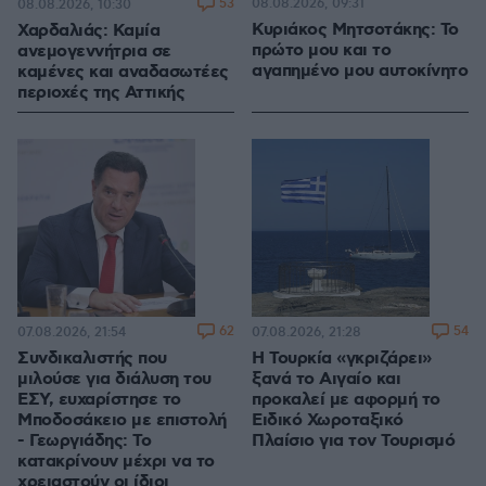
53
08.08.2026, 09:31
08.08.2026, 10:30
Κυριάκος Μητσοτάκης: Το
Χαρδαλιάς: Καμία
πρώτο μου και το
ανεμογεννήτρια σε
αγαπημένο μου αυτοκίνητο
καμένες και αναδασωτέες
περιοχές της Αττικής
62
54
07.08.2026, 21:54
07.08.2026, 21:28
Συνδικαλιστής που
Η Τουρκία «γκριζάρει»
μιλούσε για διάλυση του
ξανά το Αιγαίο και
ΕΣΥ, ευχαρίστησε το
προκαλεί με αφορμή το
Μποδοσάκειο με επιστολή
Ειδικό Χωροταξικό
- Γεωργιάδης: Το
Πλαίσιο για τον Τουρισμό
κατακρίνουν μέχρι να το
χρειαστούν οι ίδιοι