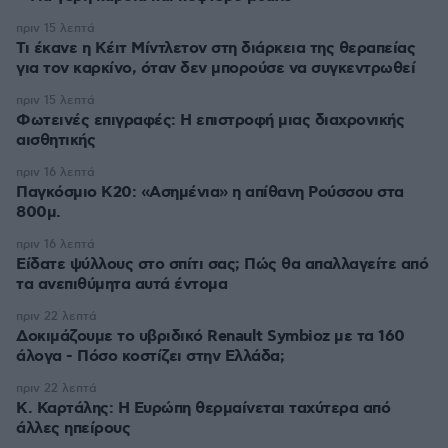
πριν 15 λεπτά
Τι έκανε η Κέιτ Μίντλετον στη διάρκεια της θεραπείας
για τον καρκίνο, όταν δεν μπορούσε να συγκεντρωθεί
πριν 15 λεπτά
Φωτεινές επιγραφές: Η επιστροφή μιας διαχρονικής
αισθητικής
πριν 16 λεπτά
Παγκόσμιο Κ20: «Ασημένια» η απίθανη Ρούσσου στα
800μ.
πριν 16 λεπτά
Είδατε ψύλλους στο σπίτι σας; Πώς θα απαλλαγείτε από
τα ανεπιθύμητα αυτά έντομα
πριν 22 λεπτά
Δοκιμάζουμε το υβριδικό Renault Symbioz με τα 160
άλογα - Πόσο κοστίζει στην Ελλάδα;
πριν 22 λεπτά
Κ. Καρτάλης: Η Ευρώπη θερμαίνεται ταχύτερα από
άλλες ηπείρους