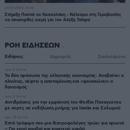
24.02.2024, 18:16
Στήριξη Παππά σε Κασσελάκη - Κάλεσμα στη Γεροβασίλη
να αποσυρθεί, αιχμή για τον Αλέξη Τσίπρα
ΡΟΗ ΕΙΔΗΣΕΩΝ
Ειδήσεις
Δημοφιλή
Σχολιασμένα
πριν 4 λεπτά
Τα δύο πρόσωπα της ελληνικής οικονομίας: Aνεβαίνει ο
πλούτος, πέφτει η αποταμίευση και «φουσκώνει» ο
δανεισμός
πριν 8 λεπτά
Αντιδράσεις για την εμφάνισή του Φειδία Παναγιώτου
με σορτς σε εκδήλωση μνήμης για Ισαάκ και Σολωμού
πριν 14 λεπτά
Επτά τρόφιμα που μια διατροφολόγος τρώει για πρωινό
– Για γερή καρδιά και κοφτερό μυαλό