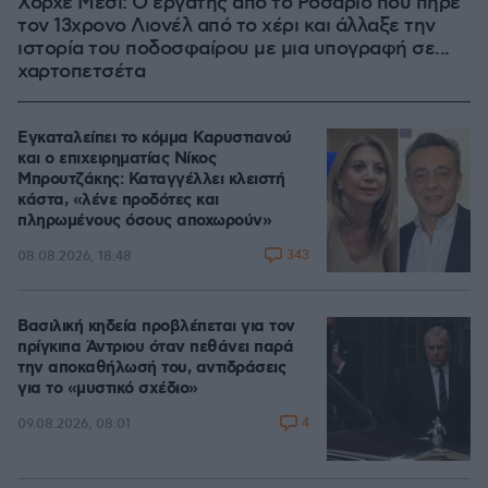
Χόρχε Μέσι: Ο εργάτης από το Ροσάριο που πήρε
τον 13χρονο Λιονέλ από το χέρι και άλλαξε την
ιστορία του ποδοσφαίρου με μια υπογραφή σε...
χαρτοπετσέτα
Εγκαταλείπει το κόμμα Καρυστιανού
και ο επιχειρηματίας Νίκος
Μπρουτζάκης: Καταγγέλλει κλειστή
κάστα, «λένε προδότες και
πληρωμένους όσους αποχωρούν»
343
08.08.2026, 18:48
Βασιλική κηδεία προβλέπεται για τον
πρίγκιπα Άντριου όταν πεθάνει παρά
την αποκαθήλωσή του, αντιδράσεις
για το «μυστικό σχέδιο»
4
09.08.2026, 08:01