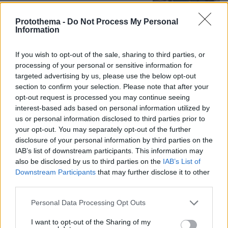
Protothema -
Do Not Process My Personal
Information
Για ανθρωποκτονία από αμέλεια
If you wish to opt-out of the sale, sharing to third parties, or
κατηγορούνται οι γονείς του 4χρονου
processing of your personal or sensitive information for
και ο ιδιοκτήτης του beach bar στην
targeted advertising by us, please use the below opt-out
Πάρο: Πώς έγινε η τραγωδία
section to confirm your selection. Please note that after your
124
08.08.2026, 21:22
opt-out request is processed you may continue seeing
interest-based ads based on personal information utilized by
us or personal information disclosed to third parties prior to
your opt-out. You may separately opt-out of the further
disclosure of your personal information by third parties on the
IAB’s list of downstream participants. This information may
Games
also be disclosed by us to third parties on the
IAB’s List of
Downstream Participants
that may further disclose it to other
third parties.
Please note that this website/app uses one or more Google
Personal Data Processing Opt Outs
services and may gather and store information including but
not limited to your visit or usage behaviour. You may click to
I want to opt-out of the Sharing of my