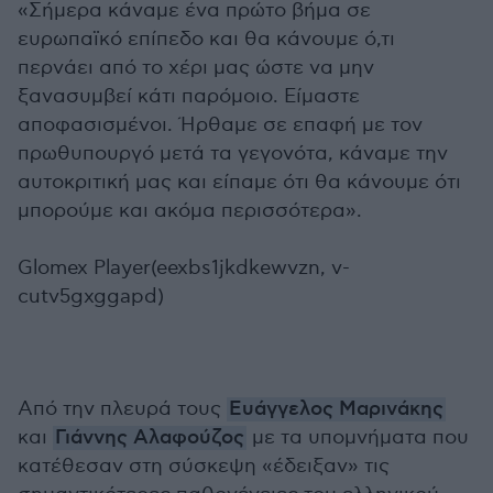
«Σήμερα κάναμε ένα πρώτο βήμα σε
ευρωπαϊκό επίπεδο και θα κάνουμε ό,τι
περνάει από το χέρι μας ώστε να μην
ξανασυμβεί κάτι παρόμοιο. Είμαστε
αποφασισμένοι. Ήρθαμε σε επαφή με τον
πρωθυπουργό μετά τα γεγονότα, κάναμε την
αυτοκριτική μας και είπαμε ότι θα κάνουμε ότι
μπορούμε και ακόμα περισσότερα».
Glomex Player(eexbs1jkdkewvzn, v-
cutv5gxggapd)
Από την πλευρά τους
Ευάγγελος Μαρινάκης
και
Γιάννης Αλαφούζος
με τα υπομνήματα που
κατέθεσαν στη σύσκεψη «έδειξαν» τις