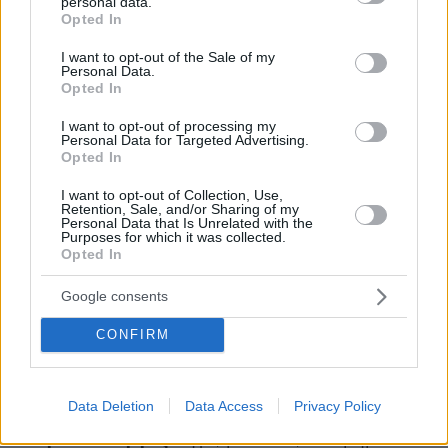
personal data.
grant or deny consent to Google and its third-party tags to
Opted In
έλεγχος
ΕΛΑΣ
θύρες οργανωμένων
από την
σε
use your data for below specified purposes in below Google
οπαδών
«που μας δημιουργούν συχνά
consent section.
I want to opt-out of the Sale of my
Personal Data.
προβλήματα» όπως είπε ο
Κυριάκος
Opted In
Μητσοτάκης
- έχει το όμοφωνο «ναι» των Big 4
του ελληνικού ποδοσφαίρου (Ολυμπιακού,
I want to opt-out of processing my
Personal Data for Targeted Advertising.
ΠΑΟ, ΑΕΚ και ΠΑΟΚ) ενώ το τέταρτο αφορά τη
Opted In
δημιουργία παρατηρητηρίου βίας με συμμετοχή
I want to opt-out of Collection, Use,
πολλών διαφορετικών κρατών ώστε η UEFA να
Retention, Sale, and/or Sharing of my
Personal Data that Is Unrelated with the
μπορεί να προειδοποιεί εγκαίρως για γεγονότα
Purposes for which it was collected.
Opted In
υψηλού κινδύνου.
Google consents
Όπως επισήμαιναν άλλωστε κυβερνητικές
πηγές οι αναφορές του Κυριάκου Μητσοτάκη
CONFIRM
στα μέτρα αυτά θέτουν τις μεγάλες ΠΑΕ προ
των ευθυνών τους.
Data Deletion
Data Access
Privacy Policy
πρωθυπουργός
Ο
πήγε, μάλιστα, ένα βήμα