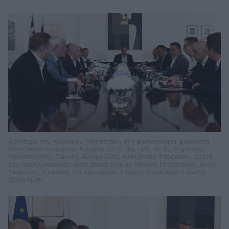
Αριστερά του Κυριάκου Μητσοτάκη στη φωτογραφία φαίνονται
κατά σειρά οι Γιώργος Κοσμάς (CEO της ΠΑΕ ΑΕΚ), Δημήτρης
Μελισσανίδης, Γιάννης Αλαφούζος, Αλεξάντερ Τσέφεριν - Δεξιά
του πρωθυπουργού κατά σειρά είναι οι Γιάννης Μπρατάκος, Άκης
Σκέρτσος, Σταύρος Παπασταύρου, Γιάννης Βρούτσης, Γιάννης
Οικονόμου