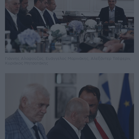
Γιάννης Αλαφούζος, Ευάγγελος Μαρινάκης, Αλεξάντερ Τσέφεριν,
Κυριάκος Μητσοτάκης