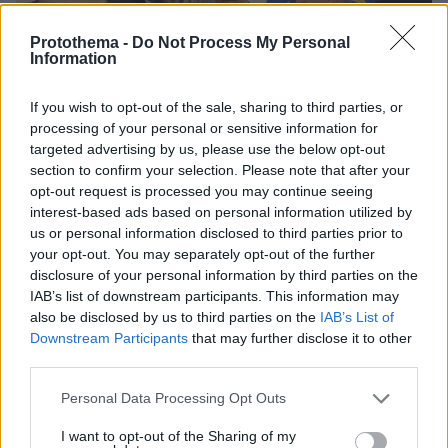
Protothema -
Do Not Process My Personal
Information
If you wish to opt-out of the sale, sharing to third parties, or
processing of your personal or sensitive information for
targeted advertising by us, please use the below opt-out
section to confirm your selection. Please note that after your
opt-out request is processed you may continue seeing
Χειραψία Ευάγγελου Μαρινάκη με τον υπουργό Προστασίας του
interest-based ads based on personal information utilized by
Πολίτη, Γιάννη Οικονόμου
us or personal information disclosed to third parties prior to
your opt-out. You may separately opt-out of the further
disclosure of your personal information by third parties on the
IAB’s list of downstream participants. This information may
also be disclosed by us to third parties on the
IAB’s List of
Downstream Participants
that may further disclose it to other
κλείσιμο για
Τα δύο από τα μέτρα αυτά - το
third parties.
όλες τις λέσχες οπαδών
και η λειτουργία των
καμερών
γήπεδα
στα
- προβλέπονταν στον
Please note that this website/app uses one or more Google
Personal Data Processing Opt Outs
services and may gather and store information including but
νόμο Αυγενάκη που είχε συνταχθεί μετά τη
not limited to your visit or usage behaviour. You may click to
I want to opt-out of the Sharing of my
δολοφονία του Άλκη Καμπανού , το τρίτο - ο