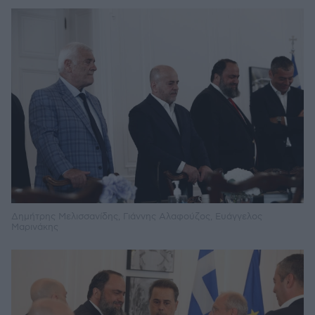
Δημήτρης Μελισσανίδης, Γιάννης Αλαφούζος, Ευάγγελος
Μαρινάκης