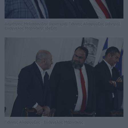
Δημήτρης Μελισσανίδης (αριστερά) Γιάννης Αλαφούζος (κέντρο),
Ευάγγελος Μαρινάκης (δεξιά)
Γιάννης Αλαφούζος - Ευάγγελος Μαρινάκης