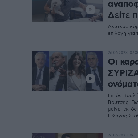
αναποφ
Δείτε π
Δεύτερο κόμ
επιλογή για
26.06.2023, 07:3
Οι καρ
ΣΥΡΙΖΑ
ονόματ
Εκτός Βουλή
Βούτσης, Γι
μείνει εκτό
Γιώργος Στα
26.06.2023, 06:5