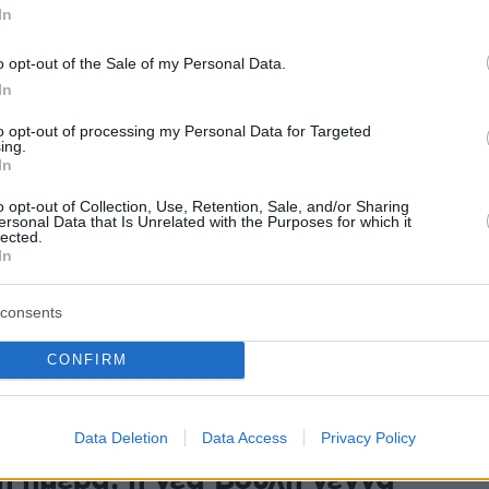
τερα ποσοστά του ο ΣΥΡΙΖΑ
In
ειξε δυναμική στην Κρήτη, στη Σάμο ξεχώρισε το
o opt-out of the Sale of my Personal Data.
 Αττική και Λακωνία τα «κάστρα» των Σπαρτιατών
In
to opt-out of processing my Personal Data for Targeted
14
ing.
άκης: Η νέα κυβέρνηση θα
In
εταρρυθμίσεις, ξεκινά σκληρή
o opt-out of Collection, Use, Retention, Sale, and/or Sharing
ersonal Data that Is Unrelated with the Purposes for which it
lected.
ά
In
ς ρόγχος της απλής αναλογικής η οχτακομματική
consents
 παραλαμβάνοντας την εντολή σχηματισμού
- Στη 1 το μεσημέρι η ορκωμοσία του πρωθυπουργού
CONFIRM
7
0
αροπούλου: Περνάμε στην
Data Deletion
Data Access
Privacy Policy
η ημέρα, η νέα Βουλή γεννά