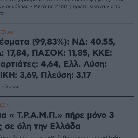
υν οι κάλπες - Μετά τις 21.00 η πρώτη εικόνα για τα
τα
342
8
έσματα (99,83%): ΝΔ: 40,55,
 17,84, ΠΑΣΟΚ: 11,85, ΚΚΕ:
παρτιάτες: 4,64, Ελλ. Λύση:
ΙΚΗ: 3,69, Πλεύση: 3,17
 πίνακες
6
0
α « Τ.Ρ.Α.Μ.Π.» πήρε μόνο 3
 σε όλη την Ελλάδα
λλον δεν έπεισε ότι «Μαζί θα κάνουμε την Ελλάδα