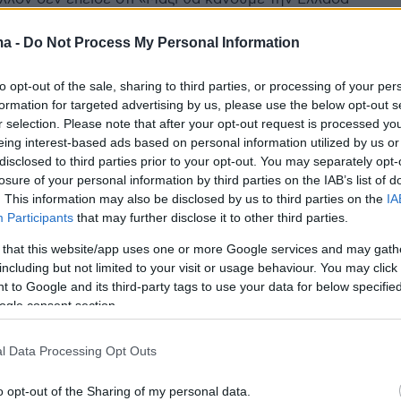
» - Πάντως, το επίσημο παράρτημα του
νικού κόμματος στην Ελλάδα διέψευσε ότι έχει
ma -
Do Not Process My Personal Information
ν σχηματισμό
to opt-out of the sale, sharing to third parties, or processing of your per
formation for targeted advertising by us, please use the below opt-out s
6
r selection. Please note that after your opt-out request is processed y
για τρεις έδρες σε Α΄ Αθήνας,
eing interest-based ads based on personal information utilized by us or
disclosed to third parties prior to your opt-out. You may separately opt-
ραιά και A΄ Θεσσαλονίκης - Όλα
losure of your personal information by third parties on the IAB’s list of
αι σε λίγα ψηφοδέλτια
. This information may also be disclosed by us to third parties on the
IA
Participants
that may further disclose it to other third parties.
τρίτη έδρα στην Εύβοια που κερδίζει η Νέα
 that this website/app uses one or more Google services and may gath
αναμένεται η παραίτηση του Σπύρου Πνευματικού
including but not limited to your visit or usage behaviour. You may click 
 to Google and its third-party tags to use your data for below specifi
ogle consent section.
5
περιφέρειες πήρε πάνω από
l Data Processing Opt Outs
ΝΔ - Πού κατέγραψε τα
o opt-out of the Sharing of my personal data.