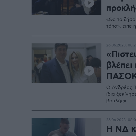
προκλή
«Θα τα ζήσου
τόπο», είπε
26.06.2023, 08:2
«Πιστε
βλέπει 
ΠΑΣΟΚ»
O Ανδρέας Τ
ίδια ξεκίνη
βουλής»
26.06.2023, 08:
Η ΝΔ κέ