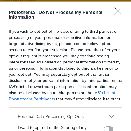
ΝΔ: Για την κυρία Τσαπανίδου το 41% των πολιτών που
ψήφισε ΝΔ δεν είναι αρκετά δημοκράτες;
Protothema -
Do Not Process My Personal
Information
If you wish to opt-out of the sale, sharing to third parties, or
processing of your personal or sensitive information for
targeted advertising by us, please use the below opt-out
section to confirm your selection. Please note that after your
opt-out request is processed you may continue seeing
interest-based ads based on personal information utilized by
us or personal information disclosed to third parties prior to
your opt-out. You may separately opt-out of the further
disclosure of your personal information by third parties on the
IAB’s list of downstream participants. This information may
also be disclosed by us to third parties on the
IAB’s List of
Downstream Participants
that may further disclose it to other
third parties.
Please note that this website/app uses one or more Google
Personal Data Processing Opt Outs
services and may gather and store information including but
not limited to your visit or usage behaviour. You may click to
I want to opt-out of the Sharing of my