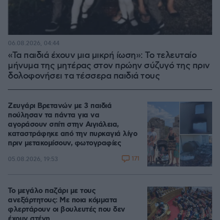
06.08.2026, 04:44
«Τα παιδιά έχουν μια μικρή ίωση»: Το τελευταίο
μήνυμα της μητέρας στον πρώην σύζυγό της πριν
δολοφονήσει τα τέσσερα παιδιά τους
Ζευγάρι Βρετανών με 3 παιδιά
πούλησαν τα πάντα για να
αγοράσουν σπίτι στην Αιγιάλεια,
καταστράφηκε από την πυρκαγιά λίγο
πριν μετακομίσουν, φωτογραφίες
171
05.08.2026, 19:53
Το μεγάλο παζάρι με τους
ανεξάρτητους: Με ποια κόμματα
φλερτάρουν οι βουλευτές που δεν
έχουν στέγη