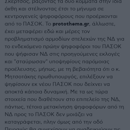
Σκέρτσος, βάζοντας τα δύο κόμματα στην ίδια
όχθη και στέλνοντας έτσι το μήνυμα σε
κεντρογενείς ψηφοφόρους που προέρχονται
protothema.gr
από το ΠΑΣΟΚ. Το
, άλλωστε,
έχει μεταφέρει εδώ και μέρες τον
προβληματισμό αρμοδίων στελεχών της ΝΔ για
το ενδεχόμενο πρώην ψηφοφόροι του ΠΑΣΟΚ
που ψήφισαν ΝΔ στις προηγούμενες εκλογές
και "σταύρωσαν" υποψηφίους παρόμοιας
προέλευσης, μήπως, με τη βεβαιότητα ότι ο κ.
Μητσοτάκης πρωθυπουργός, επιλέξουν να
ψηφίσουν εκ νέου ΠΑΣΟΚ που δείχνει να
αποκτά κάποια δυναμική. Με τα ως τώρα
στοιχεία που διαθέτουν στο επιτελείο της ΝΔ,
πάντως, τέτοια μετακίνηση ψηφοφόρων από τη
ΝΔ προς το ΠΑΣΟΚ δεν μοιάζει να
καταγράφεται, πλην όμως από την οδό
Πειραιώς θα συνεχίσουν να αναδεικνύουν τις