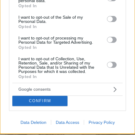
personal data.
grant or deny consent to Google and its third-party tags to
Opted In
use your data for below specified purposes in below Google
consent section.
I want to opt-out of the Sale of my
31.05.2023, 07:40
Personal Data.
Opted In
Στα άκρα η κόντρα ΠΑΣΟΚ - ΝΔ για τη μεσαία τάξη - Οι
προτάσεις μας είναι υπέρ της, λέει ο Ανδρουλάκης
I want to opt-out of processing my
Personal Data for Targeted Advertising.
Opted In
I want to opt-out of Collection, Use,
Retention, Sale, and/or Sharing of my
Personal Data that Is Unrelated with the
Purposes for which it was collected.
Opted In
Google consents
CONFIRM
Data Deletion
Data Access
Privacy Policy