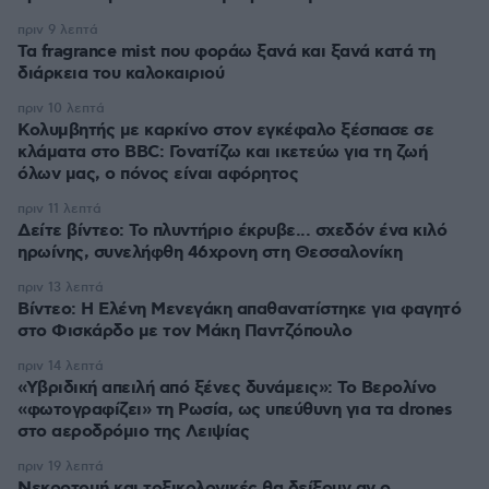
πριν 9 λεπτά
Τα fragrance mist που φοράω ξανά και ξανά κατά τη
διάρκεια του καλοκαιριού
πριν 10 λεπτά
Κολυμβητής με καρκίνο στον εγκέφαλο ξέσπασε σε
κλάματα στο BBC: Γονατίζω και ικετεύω για τη ζωή
όλων μας, ο πόνος είναι αφόρητος
πριν 11 λεπτά
Δείτε βίντεο: Το πλυντήριο έκρυβε... σχεδόν ένα κιλό
ηρωίνης, συνελήφθη 46χρονη στη Θεσσαλονίκη
πριν 13 λεπτά
Βίντεο: Η Ελένη Μενεγάκη απαθανατίστηκε για φαγητό
στο Φισκάρδο με τον Μάκη Παντζόπουλο
πριν 14 λεπτά
«Υβριδική απειλή από ξένες δυνάμεις»: Το Βερολίνο
«φωτογραφίζει» τη Ρωσία, ως υπεύθυνη για τα drones
στο αεροδρόμιο της Λειψίας
πριν 19 λεπτά
Νεκροτομή και τοξικολογικές θα δείξουν αν ο