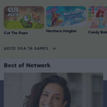
Northern Heights
Candy Bub
Cut The Rope
ΔΕΙΤΕ ΟΛΑ ΤΑ GAMES
Best of Network