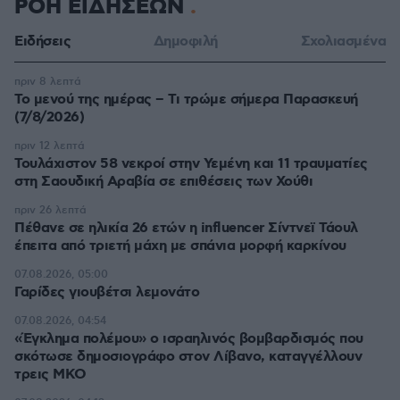
ΡΟΗ ΕΙΔΗΣΕΩΝ
Ειδήσεις
Δημοφιλή
Σχολιασμένα
πριν 8 λεπτά
Το μενού της ημέρας – Τι τρώμε σήμερα Παρασκευή
(7/8/2026)
πριν 12 λεπτά
Τουλάχιστον 58 νεκροί στην Υεμένη και 11 τραυματίες
στη Σαουδική Αραβία σε επιθέσεις των Χούθι
πριν 26 λεπτά
Πέθανε σε ηλικία 26 ετών η influencer Σίντνεϊ Τάουλ
έπειτα από τριετή μάχη με σπάνια μορφή καρκίνου
07.08.2026, 05:00
Γαρίδες γιουβέτσι λεμονάτο
07.08.2026, 04:54
«Έγκλημα πολέμου» ο ισραηλινός βομβαρδισμός που
σκότωσε δημοσιογράφο στον Λίβανο, καταγγέλλουν
τρεις ΜΚΟ