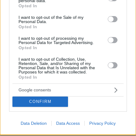
personal data.
grant or deny consent to Google and its third-party tags to
51
06.08.2026, 21:16
Opted In
use your data for below specified purposes in below Google
consent section.
I want to opt-out of the Sale of my
Personal Data.
Opted In
I want to opt-out of processing my
Personal Data for Targeted Advertising.
Opted In
Games
I want to opt-out of Collection, Use,
Retention, Sale, and/or Sharing of my
Personal Data that Is Unrelated with the
Purposes for which it was collected.
Opted In
Google consents
CONFIRM
Northern Heights
Candy Bub
Cut The Rope
Data Deletion
Data Access
Privacy Policy
ΔΕΙΤΕ ΟΛΑ ΤΑ GAMES