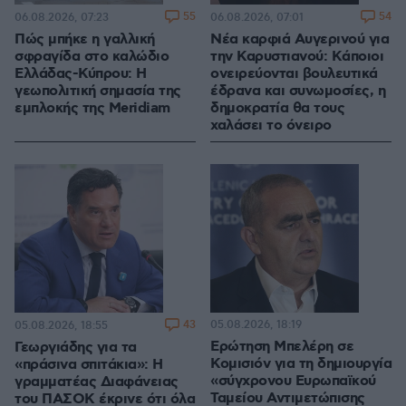
55
54
06.08.2026, 07:23
06.08.2026, 07:01
Πώς μπήκε η γαλλική
Νέα καρφιά Αυγερινού για
σφραγίδα στο καλώδιο
την Καρυστιανού: Kάποιοι
Ελλάδας-Κύπρου: Η
ονειρεύονται βουλευτικά
γεωπολιτική σημασία της
έδρανα και συνωμοσίες, η
εμπλοκής της Meridiam
δημοκρατία θα τους
χαλάσει το όνειρο
43
05.08.2026, 18:19
05.08.2026, 18:55
Ερώτηση Μπελέρη σε
Γεωργιάδης για τα
Κομισιόν για τη δημιουργία
«πράσινα σπιτάκια»: Η
«σύγχρονου Ευρωπαϊκού
γραμματέας Διαφάνειας
Ταμείου Αντιμετώπισης
του ΠΑΣΟΚ έκρινε ότι όλα