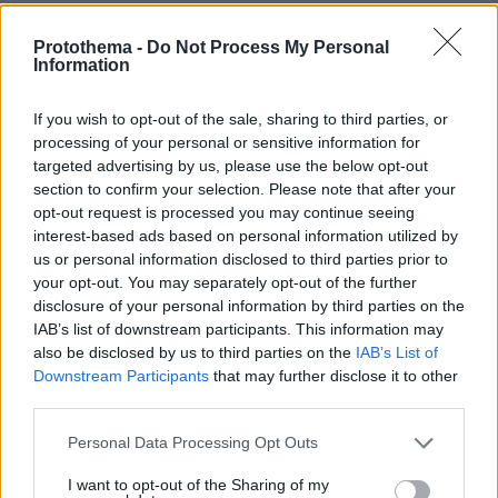
Protothema -
Do Not Process My Personal
Πέθανε το άσπρο κουτάβι που
Information
συμβίωνε με αγέλη λύκων στην
Κεντρική Μακεδονία: Καλό ταξίδι
μικρέ, δείτε βίντεο
If you wish to opt-out of the sale, sharing to third parties, or
processing of your personal or sensitive information for
160
06.08.2026, 16:39
targeted advertising by us, please use the below opt-out
section to confirm your selection. Please note that after your
opt-out request is processed you may continue seeing
interest-based ads based on personal information utilized by
Προϊόν εργαστηρίου ή της φύσης ο
us or personal information disclosed to third parties prior to
κορωνοϊός; Άλλα έλεγε δημόσια ο
your opt-out. You may separately opt-out of the further
Φάουτσι και άλλα ιδιωτικά, αρνήθηκε
disclosure of your personal information by third parties on the
100 φορές να απαντήσει στο
IAB’s list of downstream participants. This information may
Κογκρέσο
also be disclosed by us to third parties on the
IAB’s List of
147
06.08.2026, 21:40
Downstream Participants
that may further disclose it to other
third parties.
Αποχωρούν ακόμη δύο στελέχη από το
Please note that this website/app uses one or more Google
Personal Data Processing Opt Outs
κόμμα της Καρυστιανού,
services and may gather and store information including but
καταγγέλλουν έλλειψη διαλόγου
not limited to your visit or usage behaviour. You may click to
I want to opt-out of the Sharing of my