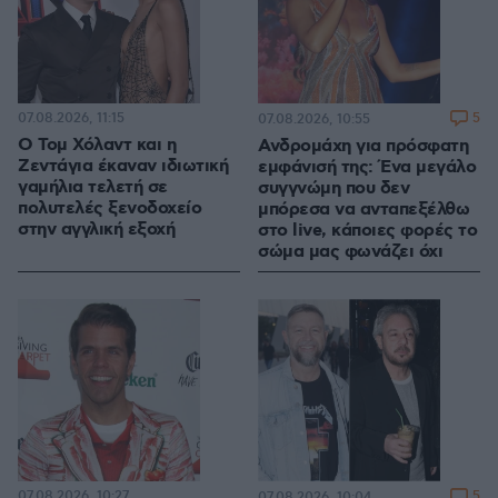
07.08.2026, 11:15
5
07.08.2026, 10:55
O Τομ Χόλαντ και η
Ανδρομάχη για πρόσφατη
Ζεντάγια έκαναν ιδιωτική
εμφάνισή της: Ένα μεγάλο
γαμήλια τελετή σε
συγγνώμη που δεν
πολυτελές ξενοδοχείο
μπόρεσα να ανταπεξέλθω
στην αγγλική εξοχή
στο live, κάποιες φορές το
σώμα μας φωνάζει όχι
07.08.2026, 10:27
5
07.08.2026, 10:04