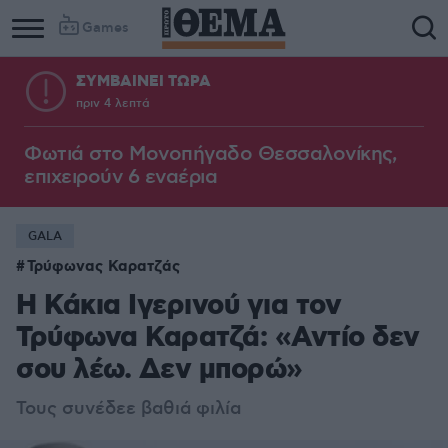
Games
ΣΥΜΒΑΙΝΕΙ ΤΩΡΑ
πριν 4 λεπτά
Φωτιά στο Μονοπήγαδο Θεσσαλονίκης,
επιχειρούν 6 εναέρια
GALA
Τρύφωνας Καρατζάς
Η Κάκια Ιγερινού για τον
Τρύφωνα Καρατζά: «Αντίο δεν
σου λέω. Δεν μπορώ»
Τους συνέδεε βαθιά φιλία