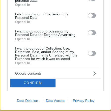
personal data.
grant or deny consent to Google and its third-party tags to
«Δεν θα με κυριεύσει ο φόβος»: Ο
Opted In
use your data for below specified purposes in below Google
περιπτεράς της Γαστούνης άνοιξε
consent section.
ξανά το κατάστημά του μετά τις
I want to opt-out of the Sale of my
Personal Data.
επιθέσεις και τον εμπρησμό
Opted In
66
07.08.2026, 12:51
I want to opt-out of processing my
Personal Data for Targeted Advertising.
Opted In
Στο mega yacht «Boardwalk» στην
I want to opt-out of Collection, Use,
Retention, Sale, and/or Sharing of my
Κέρκυρα η δεξίωση για τα 250 χρόνια
Personal Data that Is Unrelated with the
από την αμερικανική ανεξαρτησία -
Purposes for which it was collected.
Δείτε φωτογραφίες και βίντεο
Opted In
16
07.08.2026, 13:23
Google consents
CONFIRM
Games
Data Deletion
Data Access
Privacy Policy