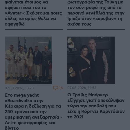
φαίνεται έτοιμος να
φωτογραφία της Τούνη με
αφήσει πίσω του το
τον σύντροφό της από τα
«Avatar»: Σκέφτομαι ποιες
περσινά γενέθλιά της στην
άλλες ιστορίες θέλω να
Ίμπιζα όταν «έκρυβαν» τη
αφηγηθώ
σχέση τους
16
07.08.2026, 12:53
07.08.2026, 13:23
O Τράβις Μπάρκερ
Στο mega yacht
εξήγησε γιατί αποκάλυψαν
«Boardwalk» στην
τώρα την αποβολή που
Κέρκυρα η δεξίωση για τα
είχε η Κόρτνεϊ Καρντάσιαν
250 χρόνια από την
το 2021
αμερικανική ανεξαρτησία -
Δείτε φωτογραφίες και
βίντεο