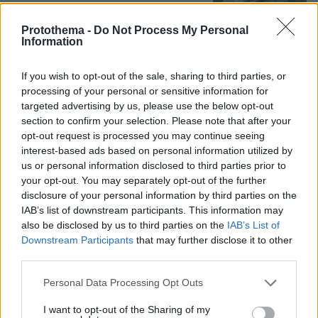
14
07.08.2026, 14:57
Protothema -
Do Not Process My Personal
Information
If you wish to opt-out of the sale, sharing to third parties, or
Συνελήφθη στη Γερμανία 31χρονος
processing of your personal or sensitive information for
για δολοφονίες μελών της Greek
targeted advertising by us, please use the below opt-out
Mafia, κατηγορείται και για την
section to confirm your selection. Please note that after your
εκτέλεση με 97 σφαίρες του Βαγγέλη
opt-out request is processed you may continue seeing
Ζαμπούνη
interest-based ads based on personal information utilized by
40
07.08.2026, 10:33
us or personal information disclosed to third parties prior to
your opt-out. You may separately opt-out of the further
disclosure of your personal information by third parties on the
Σε 11 μήνες με αναστολή
IAB’s list of downstream participants. This information may
καταδικάστηκε ο 55χρονος στον
also be disclosed by us to third parties on the
IAB’s List of
Μυστρά: «Δεν ήταν οικονομικά τα
Downstream Participants
that may further disclose it to other
κίνητρά μου, είχα την ανάγκη να τον
third parties.
κρατήσω άφθαρτο»
Please note that this website/app uses one or more Google
Personal Data Processing Opt Outs
60
07.08.2026, 14:04
services and may gather and store information including but
not limited to your visit or usage behaviour. You may click to
I want to opt-out of the Sharing of my