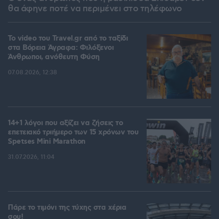
θα άφηνε ποτέ να περιμένει στο τηλέφωνο
To video του Travel.gr από το ταξίδι
στα Βόρεια Άγραφα: Φιλόξενοι
Άνθρωποι, ανόθευτη Φύση
07.08.2026, 12:38
14+1 λόγοι που αξίζει να ζήσεις το
επετειακό τριήμερο των 15 χρόνων του
Spetses Mini Marathon
31.07.2026, 11:04
Πάρε το τιμόνι της τύχης στα χέρια
σου!