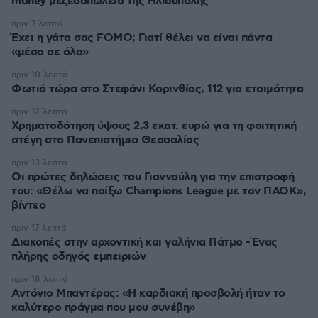
money μεζεδοπωλείο της Ηλιούπολης
πριν 7 λεπτά
Έχει η γάτα σας FOMO; Γιατί θέλει να είναι πάντα
«μέσα σε όλα»
πριν 10 λεπτά
Φωτιά τώρα στο Στεφάνι Κορινθίας, 112 για ετοιμότητα
πριν 12 λεπτά
Χρηματοδότηση ύψους 2,3 εκατ. ευρώ για τη φοιτητική
στέγη στο Πανεπιστήμιο Θεσσαλίας
πριν 13 λεπτά
Οι πρώτες δηλώσεις του Γιαννούλη για την επιστροφή
του: «Θέλω να παίξω Champions League με τον ΠΑΟΚ»,
βίντεο
πριν 17 λεπτά
Διακοπές στην αρχοντική και γαλήνια Πάτμο -Ένας
πλήρης οδηγός εμπειριών
πριν 18 λεπτά
Αντόνιο Μπαντέρας: «Η καρδιακή προσβολή ήταν το
καλύτερο πράγμα που μου συνέβη»