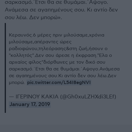
σαρκασμό.΄Ετσι θα σε θυμάμαι.΄Αψογο.
Ανάμεσα σε αγαπημένους σου. Κι αντίο δεν
σου λέω. Δεν μπορώ».
Κεραυνός.6 μέρες πριν μιλούσαμε,χρόνια
μιλούσαμε,απέραντες ώρες
ραδιοφώνου,τηλεόρασης&στη ζωή,ήσουν ο
"κολλητός".Δεν σου άρεσε η έκφραση."Ελα ο
αρχαίος φίλος"διόρθωνες με τον δικό σου
σαρκασμό.΄Ετσι θα σε θυμάμαι.΄Αψογο.Ανάμεσα
σε αγαπημένους σου.Κι αντίο δεν σου λέω.Δεν
pic.twitter.com/L54I8egNVI
μπορώ.
— ΙΓΕΡΙΝΟΥ ΚΑΚΙΑ (@Gh0xuLZHXdi3LEf)
January 17, 2019