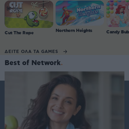
Northern Heights
Candy Bub
Cut The Rope
ΔΕΙΤΕ ΟΛΑ ΤΑ GAMES
Best of Network