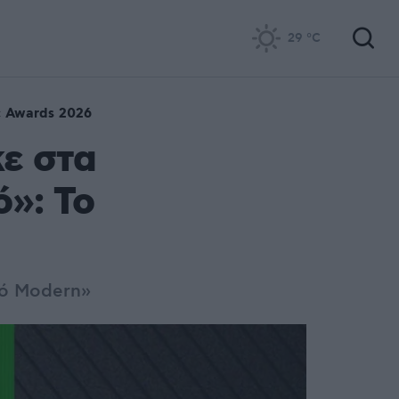
29
°C
c Awards 2026
κε στα
»: Το
ό Modern»