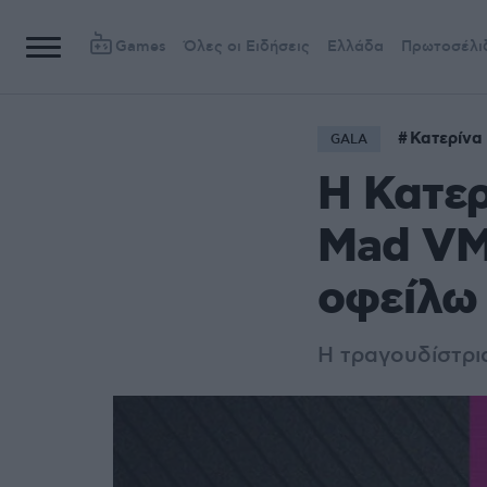
Games
Όλες οι Ειδήσεις
Ελλάδα
Πρωτοσέλι
Κατερίνα
GALA
Η Κατερ
Mad VMA
οφείλω 
Η τραγουδίστρι