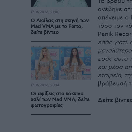
Το βράδυ τη
ανέβηκε στη
17.06.2026, 21:00
απένειμε ο 
Ο Ακύλας στη σκηνή των
τόσο τον κό
Mad VMA με το Ferto,
δείτε βίντεο
Panik Reco
εσάς γιατί,
μεγαλύτερο 
εσάς αυτό 
και μέσα απ
εταιρεία, τη
βράβευσή τ
17.06.2026, 20:14
Οι αφίξεις στο κόκκινο
χαλί των Mad VMA, δείτε
Δείτε βίντε
φωτογραφίες