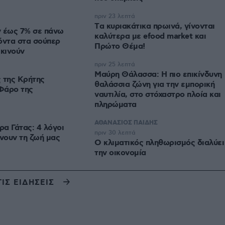
πριν 23 λεπτά
Tα κυριακάτικα πρωινά, γίνονται
ν έως 7% σε πάνω
καλύτερα με efood market και
όντα στα σούπερ
Πρώτο Θέμα!
εκινούν
πριν 25 λεπτά
Μαύρη Θάλασσα: Η πιο επικίνδυνη
 της Κρήτης
θαλάσσια ζώνη για την εμπορική
Φάρο της
ναυτιλία, στο στόχαστρο πλοία και
πληρώματα
ΑΘΑΝΑΣΙΟΣ ΠΑΙΔΗΣ
α Γάτας: 4 λόγοι
πριν 30 λεπτά
άνουν τη ζωή μας
Ο κλιματικός πληθωρισμός διαλύει
την οικονομία
ΤΙΣ ΕΙΔΗΣΕΙΣ