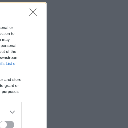
sonal or
ection to
ou may
 personal
out of the
 downstream
B’s List of
er and store
to grant or
ed purposes