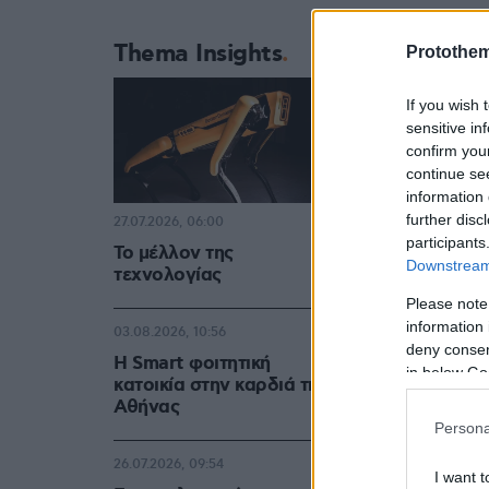
Thema Insights
Protothe
If you wish 
sensitive in
confirm you
continue se
information 
further disc
27.07.2026, 06:00
participants
Το μέλλον της
Downstream 
τεχνολογίας
Please note
information 
03.08.2026, 10:56
deny consent
Η Smart φοιτητική
in below Go
κατοικία στην καρδιά της
Αθήνας
Persona
26.07.2026, 09:54
I want t