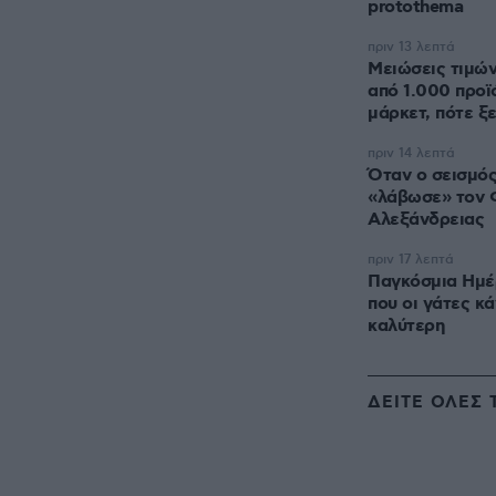
protothema
πριν 13 λεπτά
Μειώσεις τιμώ
από 1.000 προϊ
μάρκετ, πότε ξ
πριν 14 λεπτά
Όταν ο σεισμός
«λάβωσε» τον 
Αλεξάνδρειας
πριν 17 λεπτά
Παγκόσμια Ημέρ
που οι γάτες κ
καλύτερη
ΔΕΙΤΕ ΟΛΕΣ 