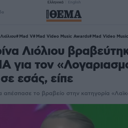
Ελληνικά
English
δα
 Λιόλιου
Mad V
Mad Video Music Awards
Mad Video Musi
ίνα Λιόλιου βραβεύτη
 για τον «Λογαριασμό
σε εσάς, είπε
α απέσπασε το βραβείο στην κατηγορία «
Λαϊκ