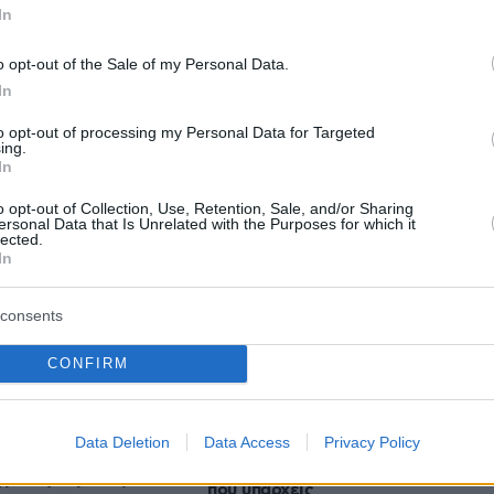
In
protothema.gr στο Google News
το
και μάθετε πρώτοι
o opt-out of the Sale of my Personal Data.
εις
In
Ειδήσεις
 τελευταίες
από την Ελλάδα και τον Κόσμο, τη
to opt-out of processing my Personal Data for Targeted
Protothema.gr
μβαίνουν, στο
ing.
In
o opt-out of Collection, Use, Retention, Sale, and/or Sharing
ersonal Data that Is Unrelated with the Purposes for which it
Ειδήσεις
Δημοφιλή
Σχολιασμέν
lected.
ΗΣΕΩΝ
In
consents
πριν 17 λεπτά
 με 39άρια και
Τι σημαίνουν οι ρωγμές στις
α, έως 8 μποφόρ
φτέρνες και πότε είναι
CONFIRM
ανησυχητικές;
πριν 20 λεπτά
άλυση του τροχαίου
Data Deletion
Data Access
Privacy Policy
Ανδρομάχη για τον γιο της: Είσαι
 νεκρούς μητέρα και
το φως στη ζωή μου, σ' ευχαριστώ
ραγματογνώμονας στο
που υπάρχεις