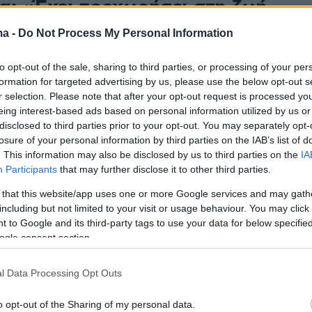
α: «Έχει προχωρήσει στη ζωή
ν με χρειάζεται πια»
ma -
Do Not Process My Personal Information
περιέγραψε και τη στιγμή που είδε φωτογραφίες της
to opt-out of the sale, sharing to third parties, or processing of your per
ροφο: «Όταν είδα τις φωτογραφίες, στην αρχή νόμιζα
formation for targeted advertising by us, please use the below opt-out s
ταπριλιάτικο αστείο. Ήταν σαν να σταμάτησε ο
r selection. Please note that after your opt-out request is processed y
ωσα ένα σοκ»
eing interest-based ads based on personal information utilized by us or
disclosed to third parties prior to your opt-out. You may separately opt-
losure of your personal information by third parties on the IAB’s list of
82
. This information may also be disclosed by us to third parties on the
IA
μένος ο Στράτος Τζώρτζογλου
Participants
that may further disclose it to other third parties.
Σοφία Μαριόλα: Το βίντεο που
 that this website/app uses one or more Google services and may gath
including but not limited to your visit or usage behaviour. You may click 
ειξαν ήταν μαχαιριά στην
 to Google and its third-party tags to use your data for below specifi
ogle consent section.
είχε δει στον τηλεοπτικό αέρα φωτογραφίες της
l Data Processing Opt Outs
ου του με νέα συντροφιά
o opt-out of the Sharing of my personal data.