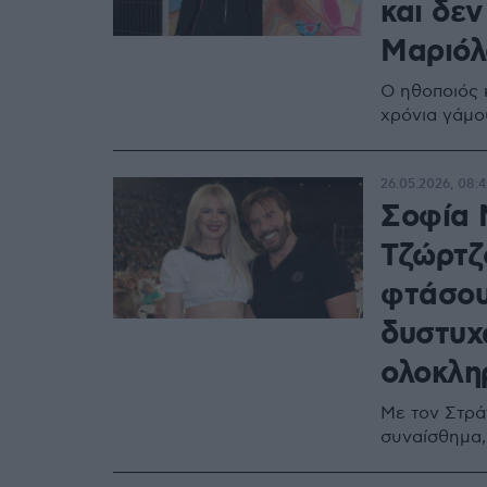
και δεν
Μαριόλ
Ο ηθοποιός 
χρόνια γάμο
26.05.2026, 08:4
Σοφία 
Τζώρτζ
φτάσου
δυστυχ
ολοκλη
Με τον Στρά
συναίσθημα