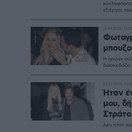
κυκλοφόρησε
εξήγησε πως
01.04.2026, 13:5
Φωτογρ
μπουζο
Η πρώην σύζ
διασκεδάζει
23.03.2026, 21:4
Ήταν έ
μου, δ
Στράτο
Δεν ήταν απ