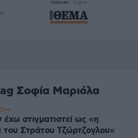
Ελληνικά
English
δα
tag Σοφία Μαριόλα
44
 έχω στιγματιστεί ως «η
α του Στράτου Τζώρτζογλου»