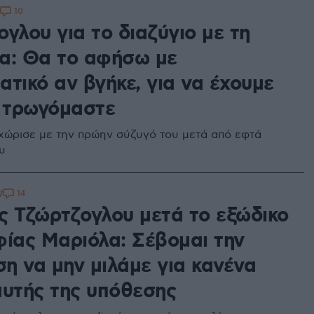
10
γλου για το διαζύγιο με τη
α: Θα το αφήσω με
τικό αν βγήκε, για να έχουμε
α τρωγόμαστε
χώρισε με την πρώην σύζυγό του μετά από εφτά
υ
14
7
ς Τζώρτζογλου μετά το εξώδικο
φίας Μαριόλα: Σέβομαι την
η να μην μιλάμε για κανένα
αυτής της υπόθεσης