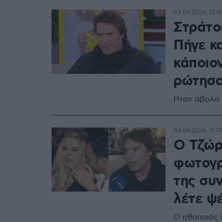
03.04.2026, 12:4
Στράτο
Πήγε κ
κάποιον
ρώτησα 
Ήταν άβολο 
02.04.2026, 11:3
Ο Τζώρ
φωτογρ
της συν
λέτε ψ
Ο ηθοποιός 