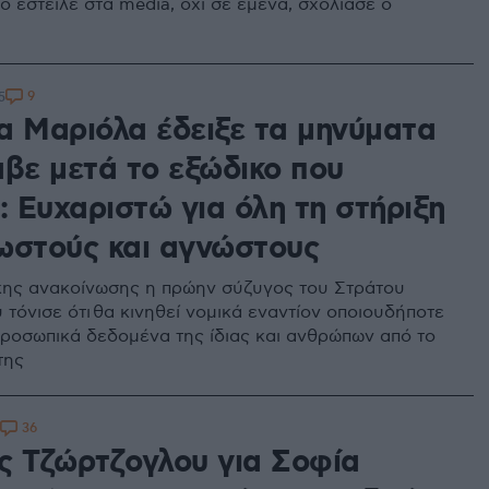
ο έστειλε στα media, όχι σε εμένα, σχολίασε ο
9
5
α Μαριόλα έδειξε τα μηνύματα
αβε μετά το εξώδικο που
: Ευχαριστώ για όλη τη στήριξη
ωστούς και αγνώστους
ης ανακοίνωσης η πρώην σύζυγος του Στράτου
τόνισε ότι θα κινηθεί νομικά εναντίον οποιουδήποτε
προσωπικά δεδομένα της ίδιας και ανθρώπων από το
της
36
ς Τζώρτζογλου για Σοφία