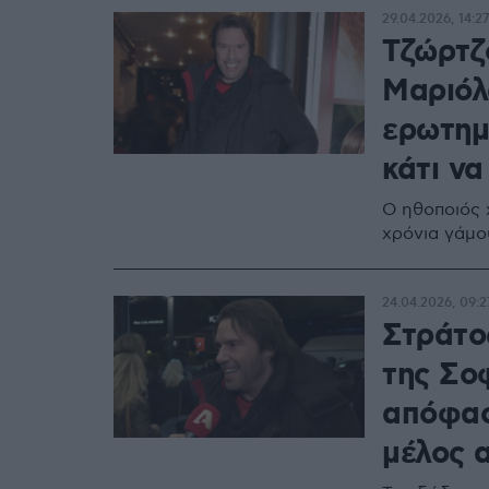
29.04.2026, 14:27
Τζώρτζο
Μαριόλ
ερωτημα
κάτι ν
Ο ηθοποιός 
χρόνια γάμο
24.04.2026, 09:2
Στράτο
της Σο
απόφασ
μέλος 