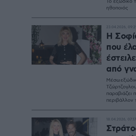
Το εξώδικο τ
ηθοποιός
23.04.2026, 09:2
Η Σοφί
που έλ
έστειλε
από γν
Μέσω εξώδικ
Τζώρτζογλου 
παραβιάζει 
περιβάλλον 
18.04.2026, 07:17
Στράτο