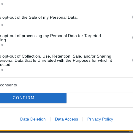
In
8
9
ς Τζώρτζογλου για Σοφία
o opt-out of the Sale of my Personal Data.
In
: Είχαμε χωρίσει πριν από το
ρι
to opt-out of processing my Personal Data for Targeted
ing.
In
α στις τελευταίες μας διακοπές και περάσαμε πολύ
 αγαπιόμαστε, πρόσθεσε ο ηθοποιός
o opt-out of Collection, Use, Retention, Sale, and/or Sharing
ersonal Data that Is Unrelated with the Purposes for which it
lected.
In
6
2
δραση του Στράτου
consents
γλου για το unfollow στο
CONFIRM
ram με τη Σοφία Μαριόλα
νός άνθρωπος και ανοιχτός στον έρωτα, σχολίασε ο
Data Deletion
Data Access
Privacy Policy