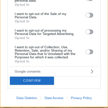
personal data.
grant or deny consent to Google and its third-party tags to
Opted In
use your data for below specified purposes in below Google
consent section.
I want to opt-out of the Sale of my
Personal Data.
Opted In
82
16.04.2026, 18:10
Δακρυσμένος ο Στράτος Τζώρτζογλου για τη Σοφία
I want to opt-out of processing my
Μαριόλα: Το βίντεο που μου έδειξαν ήταν μαχαιριά στην
Personal Data for Targeted Advertising.
καρδιά
Opted In
Ο ηθοποιός είχε δει στον τηλεοπτικό αέρα
I want to opt-out of Collection, Use,
φωτογραφίες της πρώην συζύγου του με νέα
Retention, Sale, and/or Sharing of my
Personal Data that Is Unrelated with the
συντροφιά
Purposes for which it was collected.
Opted In
Google consents
CONFIRM
Data Deletion
Data Access
Privacy Policy