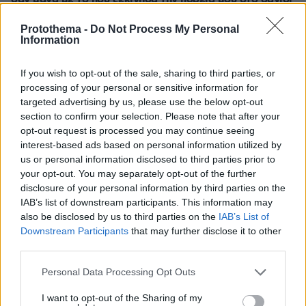
Οι συμβουλές της θα ακούγονται πάντα στην καρδιά
Protothema -
Do Not Process My Personal
μου, σημείωσε ο ηθοποιός για την ερμηνεύτρια
Information
If you wish to opt-out of the sale, sharing to third parties, or
processing of your personal or sensitive information for
targeted advertising by us, please use the below opt-out
section to confirm your selection. Please note that after your
opt-out request is processed you may continue seeing
interest-based ads based on personal information utilized by
us or personal information disclosed to third parties prior to
your opt-out. You may separately opt-out of the further
disclosure of your personal information by third parties on the
IAB’s list of downstream participants. This information may
also be disclosed by us to third parties on the
IAB’s List of
Downstream Participants
that may further disclose it to other
third parties.
Please note that this website/app uses one or more Google
Personal Data Processing Opt Outs
services and may gather and store information including but
not limited to your visit or usage behaviour. You may click to
I want to opt-out of the Sharing of my