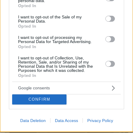
personal data.
grant or deny consent to Google and its third-party tags to
Opted In
use your data for below specified purposes in below Google
consent section.
I want to opt-out of the Sale of my
Personal Data.
07.08.2026, 07:19
Opted In
«Δεν το πιστεύουμε», λένε οι Αμερικανοί που
υιοθέτησαν τον Αφγανό στη Λέσβο - Η αρχική
I want to opt-out of processing my
Personal Data for Targeted Advertising.
εκδοχή για το φονικό στην Κυψέλη και η σιωπή
Opted In
στην απολογία
I want to opt-out of Collection, Use,
Retention, Sale, and/or Sharing of my
Personal Data that Is Unrelated with the
Purposes for which it was collected.
Opted In
Google consents
CONFIRM
Data Deletion
Data Access
Privacy Policy