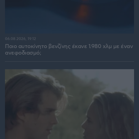
06.08.2026, 19:12
Ποιο αυτοκίνητο βενζίνης έκανε 1.980 χλμ με έναν
ανεφοδιασμό;