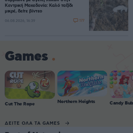
συμβίωνε με αγέλη λύκων στην
Κεντρική Μακεδονία: Καλό ταξίδι
μικρέ, δείτε βίντεο
177
06.08.2026, 16:39
Games
Northern Heights
Candy Bub
Cut The Rope
ΔΕΙΤΕ ΟΛΑ ΤΑ GAMES