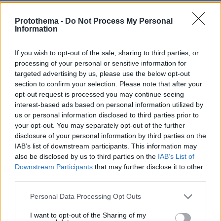
Protothema -
Do Not Process My Personal
Information
ΤΑ ΠΙΟ ΔΗΜΟΦΙΛΗ
If you wish to opt-out of the sale, sharing to third parties, or
processing of your personal or sensitive information for
targeted advertising by us, please use the below opt-out
section to confirm your selection. Please note that after your
opt-out request is processed you may continue seeing
interest-based ads based on personal information utilized by
us or personal information disclosed to third parties prior to
your opt-out. You may separately opt-out of the further
disclosure of your personal information by third parties on the
IAB’s list of downstream participants. This information may
also be disclosed by us to third parties on the
IAB’s List of
Downstream Participants
that may further disclose it to other
third parties.
Please note that this website/app uses one or more Google
Personal Data Processing Opt Outs
services and may gather and store information including but
not limited to your visit or usage behaviour. You may click to
I want to opt-out of the Sharing of my