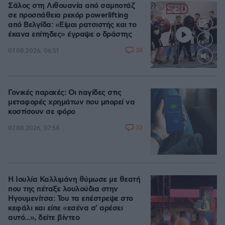
Σάλος στη Λιθουανία από σαμποτάζ
σε προσπάθεια ρεκόρ powerlifting
από Βελγίδα: «Είμαι ρατσιστής και το
έκανα επίτηδες» έγραψε ο δράστης
36
07.08.2026, 06:51
Loaded
:
100.00%
Γονικές παροχές: Οι παγίδες στις
μεταφορές χρημάτων που μπορεί να
κοστίσουν σε φόρο
33
07.08.2026, 07:58
Η Ιουλία Καλλιμάνη θύμωσε με θεατή
που της πέταξε λουλούδια στην
Ηγουμενίτσα: Του τα επέστρεψε στο
κεφάλι και είπε «εσένα σ' αρέσει
αυτό...», δείτε βίντεο