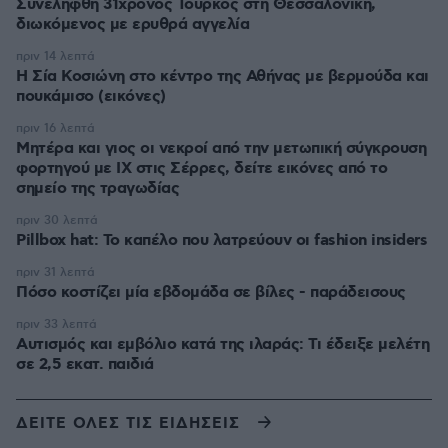
Συνελήφθη 31χρονος Τούρκος στη Θεσσαλονίκη,
διωκόμενος με ερυθρά αγγελία
πριν 14 λεπτά
Η Σία Κοσιώνη στο κέντρο της Αθήνας με βερμούδα και
πουκάμισο (εικόνες)
πριν 16 λεπτά
Μητέρα και γιος οι νεκροί από την μετωπική σύγκρουση
φορτηγού με ΙΧ στις Σέρρες, δείτε εικόνες από το
σημείο της τραγωδίας
πριν 30 λεπτά
Pillbox hat: Το καπέλο που λατρεύουν οι fashion insiders
πριν 31 λεπτά
Πόσο κοστίζει μία εβδομάδα σε βίλες - παράδεισους
πριν 33 λεπτά
Αυτισμός και εμβόλιο κατά της ιλαράς: Τι έδειξε μελέτη
σε 2,5 εκατ. παιδιά
ΔΕΙΤΕ ΟΛΕΣ ΤΙΣ ΕΙΔΗΣΕΙΣ