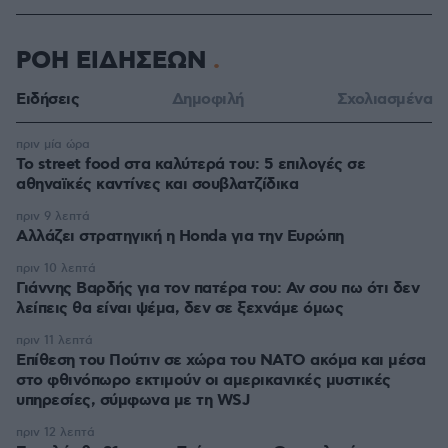
ΡΟΗ ΕΙΔΗΣΕΩΝ
Ειδήσεις
Δημοφιλή
Σχολιασμένα
πριν μία ώρα
Το street food στα καλύτερά του: 5 επιλογές σε
αθηναϊκές καντίνες και σουβλατζίδικα
πριν 9 λεπτά
Αλλάζει στρατηγική η Honda για την Ευρώπη
πριν 10 λεπτά
Γιάννης Βαρδής για τον πατέρα του: Αν σου πω ότι δεν
λείπεις θα είναι ψέμα, δεν σε ξεχνάμε όμως
πριν 11 λεπτά
Επίθεση του Πούτιν σε χώρα του ΝΑΤΟ ακόμα και μέσα
στο φθινόπωρο εκτιμούν οι αμερικανικές μυστικές
υπηρεσίες, σύμφωνα με τη WSJ
πριν 12 λεπτά