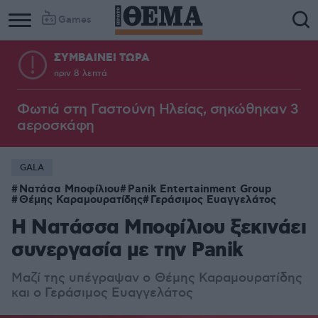
Games
ΣΥΜΒΑΙΝΕΙ ΤΩΡΑ
πριν 8 λεπτά
Φωτιά στη Γαστούνη Ηλείας, σηκώθηκαν 3
αεροσκάφη
GALA
Νατάσα Μποφίλιου
Panik Entertainment Group
Θέμης Καραμουρατίδης
Γεράσιμος Ευαγγελάτος
H Νατάσσα Μποφίλιου ξεκινάει
συνεργασία με την Panik
Μαζί της υπέγραψαν ο Θέμης Καραμουρατίδης
και ο Γεράσιμος Ευαγγελάτος