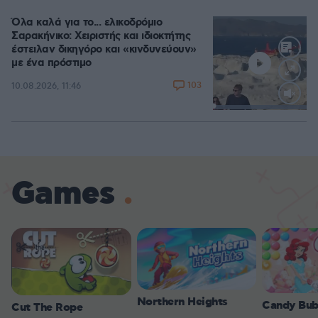
Όλα καλά για το... ελικοδρόμιο
Σαρακήνικο: Χειριστής και ιδιοκτήτης
έστειλαν δικηγόρο και «κινδυνεύουν»
με ένα πρόστιμο
103
10.08.2026, 11:46
Loaded
:
100.00%
Games
Northern Heights
Candy Bub
Cut The Rope