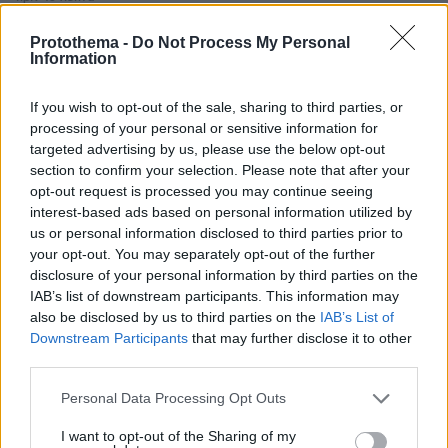
Οι ΗΠΑ έχουν εκτρέψει 55 εμπορικά πλοία στα Στενά
του Ορμούζ: Πάνω από 20 πολεμικά βρίσκονται στην
Protothema -
Do Not Process My Personal
περιοχή
Information
πριν 15 λεπτά
If you wish to opt-out of the sale, sharing to third parties, or
Ρήνος και Βιστούλας στερεύουν: Ιστορικά χαμηλά στις
στάθμες των ποταμών, βίντεο και φωτογραφίες
processing of your personal or sensitive information for
targeted advertising by us, please use the below opt-out
πριν 17 λεπτά
section to confirm your selection. Please note that after your
Οι «loneliness influencers» κάνουν τη μοναξιά να
opt-out request is processed you may continue seeing
μοιάζει με τάση
interest-based ads based on personal information utilized by
us or personal information disclosed to third parties prior to
πριν 17 λεπτά
Επίθεση ΠΑΣΟΚ σε Τσίπρα: Ηγείται μιας ανώνυμης
your opt-out. You may separately opt-out of the further
εταιρείας με μετόχους τους εγχώριους ολιγάρχες και
disclosure of your personal information by third parties on the
τον ίδιο διευθύνοντα σύμβουλο
IAB’s list of downstream participants. This information may
also be disclosed by us to third parties on the
IAB’s List of
πριν 18 λεπτά
Downstream Participants
that may further disclose it to other
«Χαλάρωση, βόλτα, φαγητό και πάφλασμα»: Η Λευκάδα
third parties.
του ηθοποιού Χάρη Χιώτη
Please note that this website/app uses one or more Google
Personal Data Processing Opt Outs
πριν 20 λεπτά
services and may gather and store information including but
Φλωρίδης για Τσίπρα: Ο νόμος Παρασκευόπουλου ήταν
εντολή του, αποφυλακίστηκαν δολοφόνοι, βιαστές και
not limited to your visit or usage behaviour. You may click to
I want to opt-out of the Sharing of my