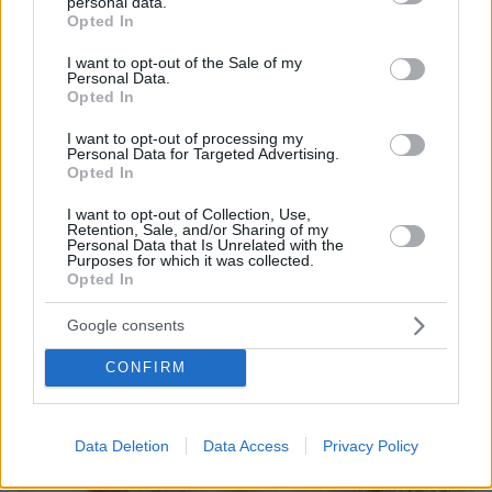
personal data.
χιλιάδες κατάδικοι
grant or deny consent to Google and its third-party tags to
Opted In
use your data for below specified purposes in below Google
consent section.
I want to opt-out of the Sale of my
ΔΕΙΤΕ ΟΛΕΣ ΤΙΣ ΕΙΔΗΣΕΙΣ
Personal Data.
Opted In
I want to opt-out of processing my
Personal Data for Targeted Advertising.
ΤΑ ΠΙΟ ΔΗΜΟΦΙΛΗ
Opted In
I want to opt-out of Collection, Use,
Retention, Sale, and/or Sharing of my
Personal Data that Is Unrelated with the
Purposes for which it was collected.
Opted In
Google consents
CONFIRM
Data Deletion
Data Access
Privacy Policy