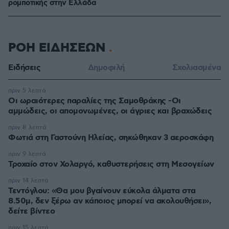
ρομποτικής στην Ελλάδα
ΡΟΗ ΕΙΔΗΣΕΩΝ
Ειδήσεις
Δημοφιλή
Σχολιασμένα
πριν 5 λεπτά
Οι ωραιότερες παραλίες της Σαμοθράκης -Οι
αμμώδεις, οι απομονωμένες, οι άγριες και βραχώδεις
πριν 8 λεπτά
Φωτιά στη Γαστούνη Ηλείας, σηκώθηκαν 3 αεροσκάφη
πριν 9 λεπτά
Τροχαίο στον Χολαργό, καθυστερήσεις στη Μεσογείων
πριν 14 λεπτά
Τεντόγλου: «Θα μου βγαίνουν εύκολα άλματα στα
8.50μ, δεν ξέρω αν κάποιος μπορεί να ακολουθήσει»,
δείτε βίντεο
πριν 15 λεπτά