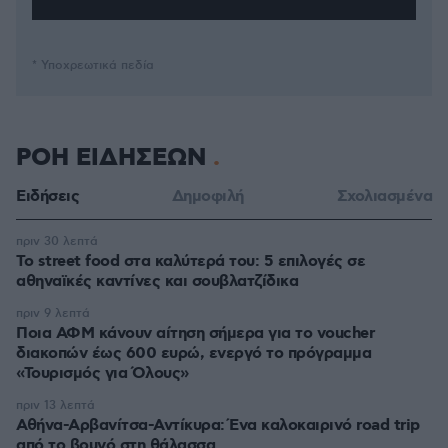
* Υποχρεωτικά πεδία
ΡΟΗ ΕΙΔΗΣΕΩΝ
Ειδήσεις
Δημοφιλή
Σχολιασμένα
πριν 30 λεπτά
Το street food στα καλύτερά του: 5 επιλογές σε
αθηναϊκές καντίνες και σουβλατζίδικα
πριν 9 λεπτά
Ποια ΑΦΜ κάνουν αίτηση σήμερα για το voucher
διακοπών έως 600 ευρώ, ενεργό το πρόγραμμα
«Τουρισμός για Όλους»
πριν 13 λεπτά
Αθήνα-Αρβανίτσα-Αντίκυρα: Ένα καλοκαιρινό road trip
από το βουνό στη θάλασσα