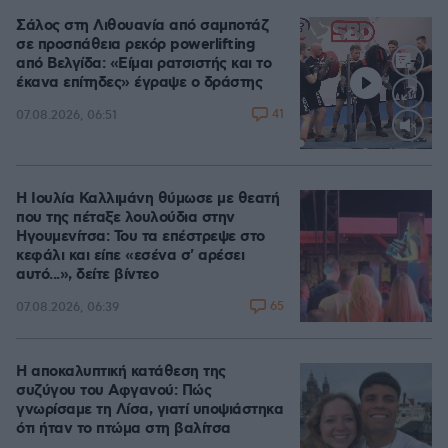
Σάλος στη Λιθουανία από σαμποτάζ
σε προσπάθεια ρεκόρ powerlifting
από Βελγίδα: «Είμαι ρατσιστής και το
έκανα επίτηδες» έγραψε ο δράστης
41
07.08.2026, 06:51
Loaded
:
100.00%
Η Ιουλία Καλλιμάνη θύμωσε με θεατή
που της πέταξε λουλούδια στην
Ηγουμενίτσα: Του τα επέστρεψε στο
κεφάλι και είπε «εσένα σ' αρέσει
αυτό...», δείτε βίντεο
65
07.08.2026, 06:39
Η αποκαλυπτική κατάθεση της
συζύγου του Αφγανού: Πώς
γνωρίσαμε τη Λίσα, γιατί υποψιάστηκα
ότι ήταν το πτώμα στη βαλίτσα