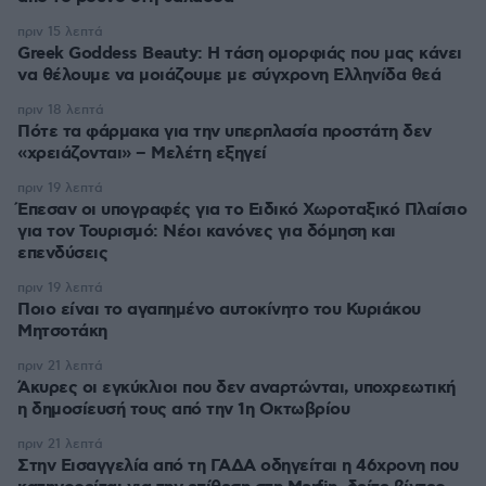
πριν 15 λεπτά
Greek Goddess Beauty: Η τάση ομορφιάς που μας κάνει
να θέλουμε να μοιάζουμε με σύγχρονη Ελληνίδα θεά
πριν 18 λεπτά
Πότε τα φάρμακα για την υπερπλασία προστάτη δεν
«χρειάζονται» – Μελέτη εξηγεί
πριν 19 λεπτά
Έπεσαν οι υπογραφές για το Ειδικό Χωροταξικό Πλαίσιο
για τον Τουρισμό: Νέοι κανόνες για δόμηση και
επενδύσεις
πριν 19 λεπτά
Ποιο είναι το αγαπημένο αυτοκίνητο του Κυριάκου
Μητσοτάκη
πριν 21 λεπτά
Άκυρες οι εγκύκλιοι που δεν αναρτώνται, υποχρεωτική
η δημοσίευσή τους από την 1η Οκτωβρίου
πριν 21 λεπτά
Στην Εισαγγελία από τη ΓΑΔΑ οδηγείται η 46χρονη που