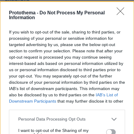
ΑΠΑΝΤΗΣΗ
Protothema -
Do Not Process My Personal
Information
Δημοσθενης
20.05.2026, 20:15
Είναι απορίας άξιο αν θα αναφερθεί ( μάλλον όχι),
If you wish to opt-out of the sale, sharing to third parties, or
στα γεννητουρια του νέου κόμματος ότι η κυρία αιτία
processing of your personal or sensitive information for
της γέννησης του, ήταν η αχαρακτηριστη και
targeted advertising by us, please use the below opt-out
section to confirm your selection. Please note that after your
βλακωδης ενέργεια ενός δημόσιου υπαλλήλου...
opt-out request is processed you may continue seeing
ΑΠΑΝΤΗΣΗ
interest-based ads based on personal information utilized by
us or personal information disclosed to third parties prior to
Σθενη
your opt-out. You may separately opt-out of the further
20.05.2026, 21:06
disclosure of your personal information by third parties on the
Μου, κάθε πράξη έχει τις βαθύτερες αιτίες της. Σε
IAB’s list of downstream participants. This information may
παρακαλώ ωρίμασε, και μην μένεις σε μια
also be disclosed by us to third parties on the
IAB’s List of
επιφανειακή ανάγνωση των πραγμάτων για
Downstream Participants
that may further disclose it to other
πολιτικές σκοπιμότητες. Στο πανεπιστήμιο μας
third parties.
έμαθαν το root cause analysis, μάθε να σκέφτεσαι
Please note that this website/app uses one or more Google
περίπλοκα.
Personal Data Processing Opt Outs
services and may gather and store information including but
ΑΠΑΝΤΗΣΗ
not limited to your visit or usage behaviour. You may click to
I want to opt-out of the Sharing of my