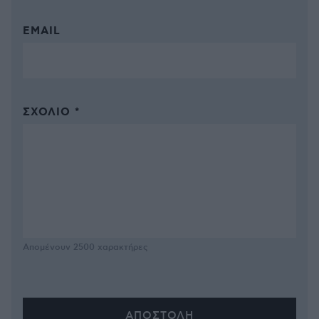
EMAIL
ΣΧΌΛΙΟ *
Απομένουν
2500
χαρακτήρες