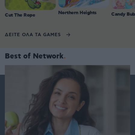
Northern Heights
Candy Bub
Cut The Rope
ΔΕΙΤΕ ΟΛΑ ΤΑ GAMES
Best of Network