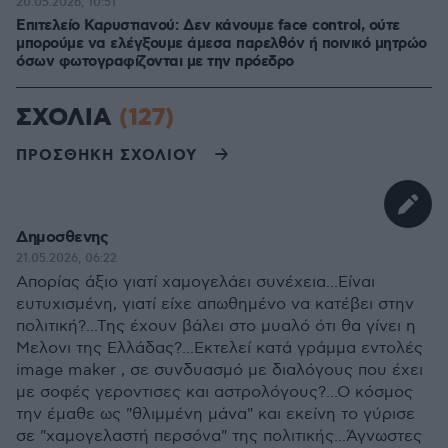
20.05.2026, 10:51
Επιτελείο Καρυστιανού: Δεν κάνουμε face control, ούτε
μπορούμε να ελέγξουμε άμεσα παρελθόν ή ποινικό μητρώο
όσων φωτογραφίζονται με την πρόεδρο
ΣΧΟΛΙΑ
(127)
ΠΡΟΣΘΗΚΗ ΣΧΟΛΙΟΥ
Δημοσθενης
21.05.2026, 06:22
Απορίας άξιο γιατί χαμογελάει συνέχεια...Είναι
ευτυχισμένη, γιατί είχε απωθημένο να κατέβει στην
πολιτική?...Της έχουν βάλει στο μυαλό ότι θα γίνει η
Μελονι της Ελλάδας?...Εκτελεί κατά γράμμα εντολές
image maker , σε συνδυασμό με διαλόγους που έχει
με σοφές γεροντισες και αστρολόγους?...Ο κόσμος
την έμαθε ως "θλιμμένη μάνα" και εκείνη το γύρισε
σε "χαμογελαστή περσόνα" της πολιτικής...Άγνωστες