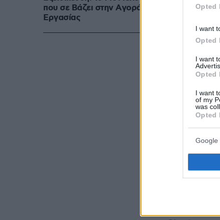
Opted 
που σε Bάζει στην Aγορά
Eργασίας
I want t
Opted 
I want 
Advertis
Opted 
Ακολουθήστε τ
I want t
τις ειδήσεις
of my P
was col
Opted 
Δείτε όλες τις τ
που συμβαίνουν,
Google 
ΡΟΗ ΕΙΔΗ