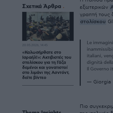
Η Ιταλίδα π
Σχετικά Άρθρα
εξωτερικών
Α
γραπτή τους 
στολίσκου
Gl
Le immagini 
20.05.2026, 14:45
inammissibil
«Καλωσήρθατε στο
italiani, ve
Ισραήλ!»: Ακτιβιστές του
dignità dell
στολίσκου για τη Γάζα
δεμένοι και γονατιστοί
Il Governo 
στο λιμάνι της Ασντόντ,
δείτε βίντεο
— Giorgia
Πιο συγκεκρι
Thema Insights