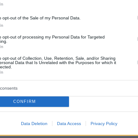
In
o opt-out of the Sale of my Personal Data.
In
to opt-out of processing my Personal Data for Targeted
ing.
In
protothema.gr στο Google News
ο
και μάθετε πρώτοι όλες
o opt-out of Collection, Use, Retention, Sale, and/or Sharing
ersonal Data that Is Unrelated with the Purposes for which it
lected.
In
Ειδήσεις
ελευταίες
από την Ελλάδα και τον Κόσμο, τη στιγ
Protothema.gr
 στο
consents
CONFIRM
Ειδήσεις
Δημοφιλή
Σχολιασμ
ΣΕΩΝ
Data Deletion
Data Access
Privacy Policy