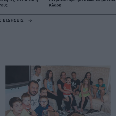
ενη της UEFA και η
29χρονου πρώην NBAer Μπράντον
τους
Κλαρκ
Σ ΕΙΔΗΣΕΙΣ