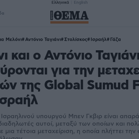
Ελληνικά
English
δα
ια Μελόνι
Αντόνιο Ταγιάνι
Στολίσκος
Ισραήλ
Γάζα
ι και ο Αντόνιο Ταγιάν
ύρονται για την μεταχε
ών της Global Sumud Fl
Ισραήλ
 Ισραηλινού υπουργού Μπεν Γκβιρ είναι απαρά
διαδηλωτές αυτοί, μεταξύ των οποίων και πολλ
 μια τέτοια μεταχείριση, η οποία πλήττει την
δήλωσαν