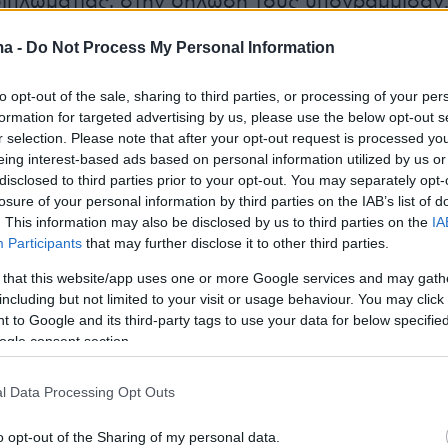
 διπλωματίας, στην δήλωσή τους υπογράμμισαν
του Ισραηλινού υπουργού Μπεν Γκβιρ είναι
ma -
Do Not Process My Personal Information
 Είναι ανεπίτρεπτο οι διαδηλωτές αυτοί, μετα
ι πολλοί Ιταλοί, να υποβάλλονται σε μια τέτοι
to opt-out of the sale, sharing to third parties, or processing of your per
η οποία πλήττει την ανθρώπινη αξιοπρέπεια.
Η
formation for targeted advertising by us, please use the below opt-out s
r selection. Please note that after your opt-out request is processed y
ρνηση
πραγματοποιεί άμεσα,
στο υψηλότερο
eing interest-based ads based on personal information utilized by us or
εδο,
όλα τα αναγκαία βήματα για να πετύχει τ
disclosed to third parties prior to your opt-out. You may separately opt-
υθέρωση των εμπλεκόμενων
, Ιταλών πολιτών.
losure of your personal information by third parties on the IAB’s list of
. This information may also be disclosed by us to third parties on the
IA
ί, παράλληλα, να ζητηθεί συγγνώμη για την
Participants
that may further disclose it to other third parties.
ης οποίας έτυχαν οι πολίτες αυτοί και για το ότ
 that this website/app uses one or more Google services and may gath
αντελώς τα σαφή αιτήματα της ιταλικής
including but not limited to your visit or usage behaviour. You may click 
Για τον λόγο αυτό, το υπουργείο Εξωτερικών 
 to Google and its third-party tags to use your data for below specifi
α τον πρέσβη του Ισραήλ στην Ρώμη, με στόχ
ogle consent section.
πίσημες εξηγήσεις σχετικά με τα όσα
l Data Processing Opt Outs
o opt-out of the Sharing of my personal data.