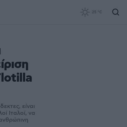
25
°C
ι
ίριση
otilla
δεκτες, είναι
οί Ιταλοί, να
 ανθρώπινη