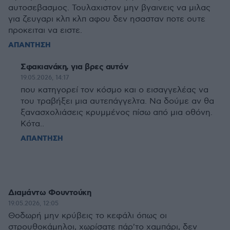
αυτοσεβασμος. Τουλαχιστον μην βγαινεις να μιλας
για ζευγαρι κλπ κλπ αφου δεν ησασταν ποτε ουτε
προκειται να ειστε.
ΑΠΑΝΤΗΣΗ
Σφακιανάκη, για βρες αυτόν
19.05.2026, 14:17
που κατηγορεί τον κόσμο και ο εισαγγελέας να
του τραβήξει μια αυτεπάγγελτα. Να δούμε αν θα
ξανασχολιάσεις κρυμμένος πίσω από μια οθόνη.
Κότα..
ΑΠΑΝΤΗΣΗ
Διαμάντω Φουντούκη
19.05.2026, 12:05
Θοδωρή μην κρύβεις το κεφάλι όπως οι
στρουθοκάμηλοι, χωρίσατε πάρ'το χαμπάρι, δεν