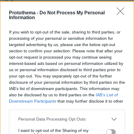
Καληνυχτακιας
19.05.2026, 14:40
Protothema -
Do Not Process My Personal
Παραμένουνε φίλοι δηλαδή και ας τρώει από αλλού..
Information
ΑΠΑΝΤΗΣΗ
If you wish to opt-out of the sale, sharing to third parties, or
processing of your personal or sensitive information for
mv=wri
targeted advertising by us, please use the below opt-out
19.05.2026, 14:39
section to confirm your selection. Please note that after your
βαρεθηκε κ αυτη, ηταν ερωτευμενη ακουσε τις
opt-out request is processed you may continue seeing
αμπελοφιλοσοφιες σου , δε χωριζω εχω το παιδι ααα
interest-based ads based on personal information utilized by
τωρα εχω εγγόνι α δε θελω αλλο παιδί , α εχω και
us or personal information disclosed to third parties prior to
καποια αλλα θεματα, δευτερη σε ειχε τοσο θεαρα
your opt-out. You may separately opt-out of the further
αλλα καπου τιγκαρε με τοσα θεματα εφυγε ο ερωτας
disclosure of your personal information by third parties on the
IAB’s list of downstream participants. This information may
ΑΠΑΝΤΗΣΗ
also be disclosed by us to third parties on the
IAB’s List of
Downstream Participants
that may further disclose it to other
F
third parties.
19.05.2026, 14:35
Please note that this website/app uses one or more Google
Personal Data Processing Opt Outs
Μέσα σε όλα αυτά ρίξτε και κανένα μη ξεχάσετε !
services and may gather and store information including but
ΑΠΑΝΤΗΣΗ
not limited to your visit or usage behaviour. You may click to
I want to opt-out of the Sharing of my