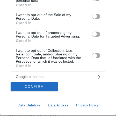
personal data.
grant or deny consent to Google and its third-party tags to
Opted In
use your data for below specified purposes in below Google
consent section.
I want to opt-out of the Sale of my
Personal Data.
Opted In
x
19.05.2026, 14:29
I want to opt-out of processing my
τον κερατωσε μέ γυναικα;
Personal Data for Targeted Advertising.
Opted In
ΑΠΑΝΤΗΣΗ
I want to opt-out of Collection, Use,
wtf
Retention, Sale, and/or Sharing of my
Personal Data that Is Unrelated with the
19.05.2026, 17:00
Purposes for which it was collected.
μονο με γυναικες φιλε μου παει αυτη. οπως και ο
Opted In
αλλος μονο με αντρες. ολα τα υπολοιπα ειναι
σταχτη στα ματια για την ατιμη την κενωνια που
Google consents
σαν γκει πρεπει να παιζεις το ρολο του στρειτ!
CONFIRM
ΑΠΑΝΤΗΣΗ
CHRIS
Data Deletion
Data Access
Privacy Policy
19.05.2026, 14:08