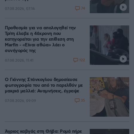
74
07.08.2026, 07:16
Προθεσμία για να απολογηθεί την
Τρίτη έλαβε η 46χρονη που
κατηγορείται για την επίθεση στη
Marfin - «Είναι αθώα» λέει ο
συνήγορός της
122
07.08.2026, 11:41
Ο Γιάννης Στάνκογλου δημοσίευσε
φωτογραφία του από το παρελθόν με
μακριά μαλλιά: Αναμνήσεις, έγραψε
35
07.08.2026, 09:09
Άγριος καβγάς στη Θήβα: Ρομά πήρε