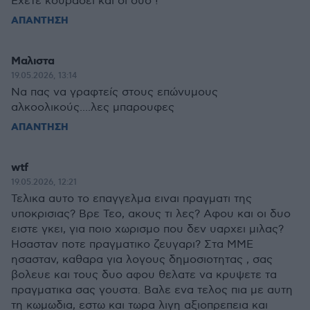
Έχετε κουράσει και οι δύο !
ΑΠΑΝΤΗΣΗ
Μαλιστα
19.05.2026, 13:14
Να πας να γραφτείς στους επώνυμους
αλκοολικούς....λες μπαρουφες
ΑΠΑΝΤΗΣΗ
wtf
19.05.2026, 12:21
Τελικα αυτο το επαγγελμα ειναι πραγματι της
υποκρισιας? Βρε Τεο, ακους τι λες? Αφου και οι δυο
ειστε γκει, για ποιο χωρισμο που δεν υαρχει μιλας?
Ησασταν ποτε πραγματικο ζευγαρι? Στα ΜΜΕ
ησασταν, καθαρα για λογους δημοσιοτητας , σας
βολευε και τους δυο αφου θελατε να κρυψετε τα
πραγματικα σας γουστα. Βαλε ενα τελος πια με αυτη
τη κωμωδια, εστω και τωρα λιγη αξιοπρεπεια και