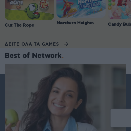
Northern Heights
Candy Bub
Cut The Rope
ΔΕΙΤΕ ΟΛΑ ΤΑ GAMES
Best of Network