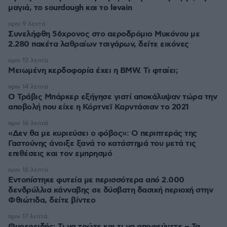
μαγιά, το sourdough και το levain
πριν 9 λεπτά
Συνελήφθη 56χρονος στο αεροδρόμιο Μυκόνου με
2.280 πακέτα λαθραίων τσιγάρων, δείτε εικόνες
πριν 12 λεπτά
Μειωμένη κερδοφορία έχει η BMW. Τι φταίει;
πριν 14 λεπτά
O Τράβις Μπάρκερ εξήγησε γιατί αποκάλυψαν τώρα την
αποβολή που είχε η Κόρτνεϊ Καρντάσιαν το 2021
πριν 16 λεπτά
«Δεν θα με κυριεύσει ο φόβος»: Ο περιπτεράς της
Γαστούνης άνοιξε ξανά το κατάστημά του μετά τις
επιθέσεις και τον εμπρησμό
πριν 16 λεπτά
Εντοπίστηκε φυτεία με περισσότερα από 2.000
δενδρύλλια κάνναβης σε δύσβατη δασική περιοχή στην
Φθιώτιδα, δείτε βίντεο
πριν 17 λεπτά
Θυρεοειδής: Τι να τρώτε και τι να αποφεύγετε – Τα