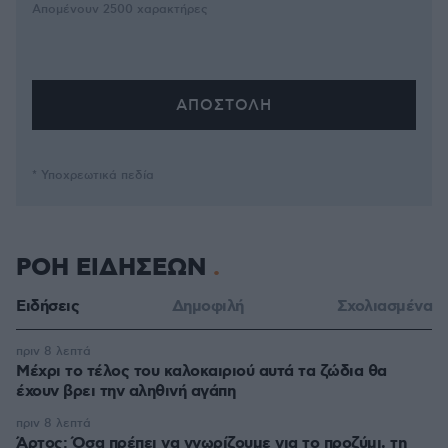
Απομένουν
2500
χαρακτήρες
* Υποχρεωτικά πεδία
ΡΟΗ ΕΙΔΗΣΕΩΝ
Ειδήσεις
Δημοφιλή
Σχολιασμένα
πριν 8 λεπτά
Μέχρι το τέλος του καλοκαιριού αυτά τα ζώδια θα
έχουν βρει την αληθινή αγάπη
πριν 8 λεπτά
Άρτος: Όσα πρέπει να γνωρίζουμε για το προζύμι, τη