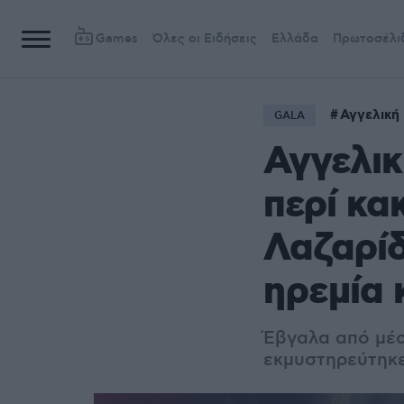
Games
Όλες οι Ειδήσεις
Ελλάδα
Πρωτοσέλι
Αγγελική
GALA
Αγγελικ
περί κα
Λαζαρίδ
ηρεμία 
Έβγαλα από μέσ
εκμυστηρεύτηκε