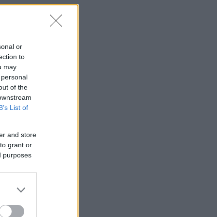
sonal or
ection to
ou may
 personal
out of the
 downstream
B’s List of
er and store
to grant or
ed purposes