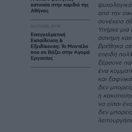
ψυχολογικά 
κατοικία στην καρδιά της
Αθήνας
από την οικ
συνέχεια ήθ
26.07.2026, 09:54
Υπήρχε μια
Επαγγελματική
άσχημη κακ
Εκπαίδευση &
βρέθηκα σε
Εξειδίκευση: Το Mοντέλο
που σε Bάζει στην Aγορά
επειδή πολλ
Eργασίας
ξέρουνε πώς
ένα κομματά
και ξαφνικά
δεν μπορείς
η κακοποίησ
να είσαι έ
δεν μπορείς
λειτουργήσε