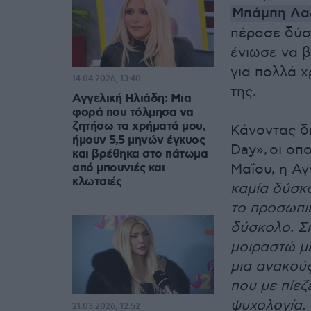
Μπάμπη Λα
πέρασε δύσ
ένιωσε να β
για πολλά χ
14.04.2026, 13:40
της.
Αγγελική Ηλιάδη: Μια
φορά που τόλμησα να
ζητήσω τα χρήματά μου,
Κάνοντας δ
ήμουν 5,5 μηνών έγκυος
Day», οι οπ
και βρέθηκα στο πάτωμα
από μπουνιές και
Μαΐου, η Αγ
κλωτσιές
καμία δύσκο
το προσωπικ
δύσκολο. Ση
μοιραστώ με
μια ανακού
που με πίεζ
ψυχολογία. 
21.03.2026, 12:52