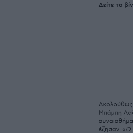
Δείτε το βί
Ακολούθως,
Μπάμπη Λαζ
συναισθήματ
έζησαν. «
Ο 