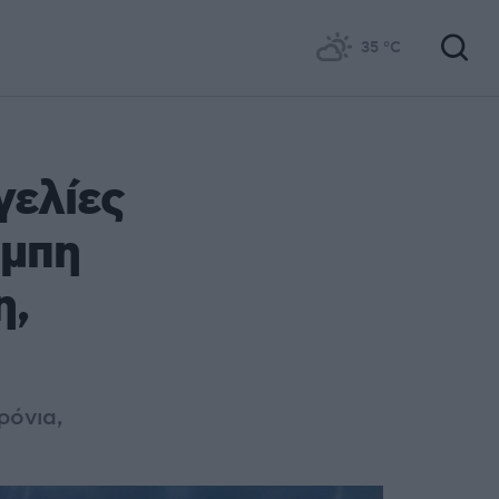
35
°C
γελίες
άμπη
η,
ρόνια,