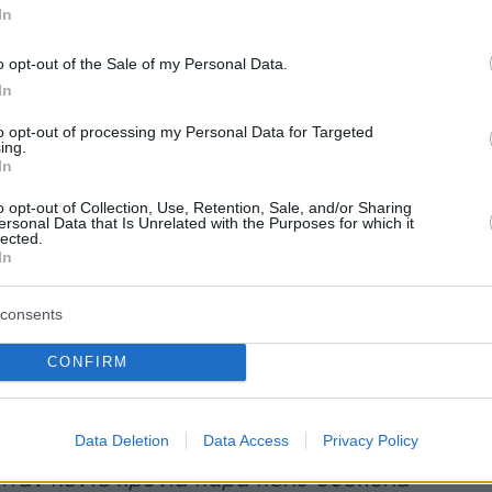
ωματική και ψυχολογική κακοποίηση
και
In
 θέλησε να μιλήσει για όλα όσα πέρασε στο
o opt-out of the Sale of my Personal Data.
 Μπάμπη Λαζαρίδη, αφού ο γιος της γνωρίζει
In
συνέβησαν.
to opt-out of processing my Personal Data for Targeted
ing.
In
 Ηλιάδη ξεκίνησε λέγοντας πως βίωσε πολύ
o opt-out of Collection, Use, Retention, Sale, and/or Sharing
ersonal Data that Is Unrelated with the Purposes for which it
ταστάσεις δίπλα στον επιχειρηματία, με
lected.
In
 να καταλήξει ένα «άβουλο πλάσμα» και να
αυτό της: «
Ήμουν αρκετά περιορισμένη και
consents
ίωνα μια πάρα πολύ δύσκολη κατάσταση. Είχα
 να μην πω κάτι όλα αυτά τα χρόνια, γιατί και
CONFIRM
υ ήταν μικρό. Επειδή έχει μεγαλώσει τώρα και
έον πράγματα που έχω περάσει τότε, γι’ αυτό
Data Deletion
Data Access
Privacy Policy
α μου είναι και λίγο πιο εύκολο να μοιραστώ
Ήταν πέντε χρόνια πάρα πολύ δύσκολα