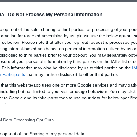
το βίντεο
ma -
Do Not Process My Personal Information
to opt-out of the sale, sharing to third parties, or processing of your per
formation for targeted advertising by us, please use the below opt-out s
r selection. Please note that after your opt-out request is processed y
eing interest-based ads based on personal information utilized by us or
disclosed to third parties prior to your opt-out. You may separately opt-
losure of your personal information by third parties on the IAB’s list of
. This information may also be disclosed by us to third parties on the
IA
Participants
that may further disclose it to other third parties.
 that this website/app uses one or more Google services and may gath
including but not limited to your visit or usage behaviour. You may click 
 to Google and its third-party tags to use your data for below specifi
ει η Αγγελική Ηλιάδη για τον Μπάμπη
ogle consent section.
l Data Processing Opt Outs
ξη που είχε παραχωρήσει στο podcast
ν περασμένο Μάρτιο,
η Αγγελική Ηλιάδη έκανε
o opt-out of the Sharing of my personal data.