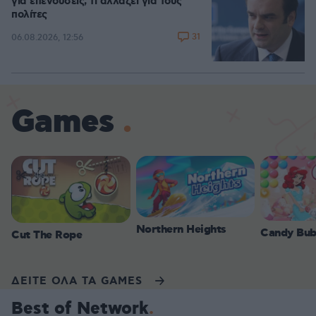
για επενδύσεις, τι αλλάζει για τους
πολίτες
31
06.08.2026, 12:56
Games
Northern Heights
Candy Bub
Cut The Rope
ΔΕΙΤΕ ΟΛΑ ΤΑ GAMES
Best of Network