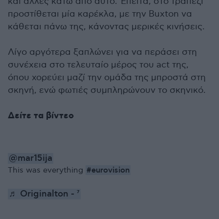
και άλλες κάτω από αυτό. Έπειτα, στο τραπέζι
προστίθεται μία καρέκλα, με την Buxton να
κάθεται πάνω της, κάνοντας μερικές κινήσεις.
Λίγο αργότερα ξαπλώνει για να περάσει στη
συνέχεια στο τελευταίο μέρος του act της,
όπου χορεύει μαζί την ομάδα της μπροστά στη
σκηνή, ενώ φωτιές συμπληρώνουν το σκηνικό.
Δείτε τα βίντεο
@mar15ija
#eurovision
This was everything
♬ Originalton - ⁷