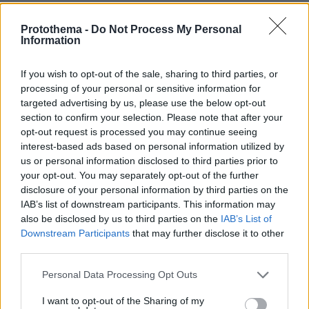
ΡΟΗ ΕΙΔΗΣΕΩΝ
Protothema -
Do Not Process My Personal
Information
Ειδήσεις
Δημοφιλή
Σχολιασμένα
If you wish to opt-out of the sale, sharing to third parties, or
πριν 7 λεπτά
Οι εισπράξεις του «Spider-Man: Brand New Day»
processing of your personal or sensitive information for
ξεπέρασαν το 1 δισ. δολάρια σε έξι ημέρες
targeted advertising by us, please use the below opt-out
section to confirm your selection. Please note that after your
πριν 14 λεπτά
opt-out request is processed you may continue seeing
Μπλόκο της Γαλλίας στις ανεπιθύμητες διαφημιστικές
interest-based ads based on personal information utilized by
κλήσεις, πότε ξεκινά η απαγόρευση
us or personal information disclosed to third parties prior to
πριν 16 λεπτά
your opt-out. You may separately opt-out of the further
Ισόβια στον 25χρονο Αφγανό που σκότωσε δύο
disclosure of your personal information by third parties on the
ανθρώπους ρίχνοντας το ΙΧ του σε διαδήλωση στο
IAB’s list of downstream participants. This information may
Μόναχο
also be disclosed by us to third parties on the
IAB’s List of
Downstream Participants
that may further disclose it to other
πριν 18 λεπτά
third parties.
Το ταξίδι που θεωρείται το ωραιότερο στον κόσμο
Please note that this website/app uses one or more Google
πριν 27 λεπτά
Personal Data Processing Opt Outs
Φωτιά στο Αριοχώρι Καλαμάτας, επιχειρούν δύο
services and may gather and store information including but
αεροσκάφη
not limited to your visit or usage behaviour. You may click to
I want to opt-out of the Sharing of my