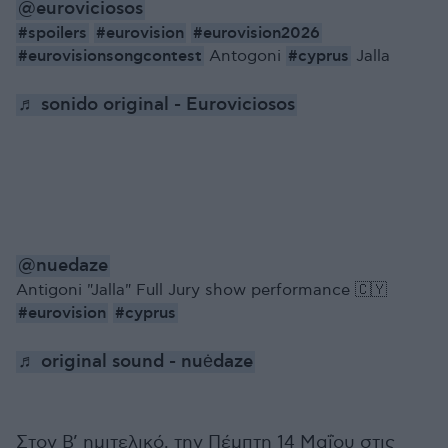
@euroviciosos
#spoilers
#eurovision
#eurovision2026
#eurovisionsongcontest
#cyprus
Antogoni
Jalla
♬ sonido original - Euroviciosos
@nuedaze
Antigoni "Jalla" Full Jury show performance 🇨🇾
#eurovision
#cyprus
♬ original sound - nuėdaze
Στον Β’ ημιτελικό, την Πέμπτη 14 Μαΐου στις