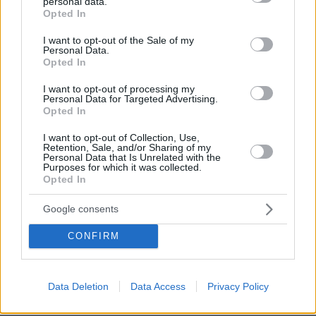
personal data.
grant or deny consent to Google and its third-party tags to
Opted In
πριν 29 λεπτά
use your data for below specified purposes in below Google
ΗΠΑ: Εθισμένοι θεατές webcam αποκάλυψαν κύκλωμα
consent section.
I want to opt-out of the Sale of my
trafficking εμπνευσμένο από τον Andrew Tate
Personal Data.
Opted In
πριν 29 λεπτά
Ο πάτος της κατσαρόλας μαυρίζει και κιτρινίζει; Πώς
I want to opt-out of processing my
καθαρίζει σωστά μέσα και έξω
Personal Data for Targeted Advertising.
Opted In
πριν 34 λεπτά
Προφυλακιστέος ο 26χρονος Αφγανός για τη
I want to opt-out of Collection, Use,
δολοφονία της 38χρονης Βρετανίδας, τήρησε το
Retention, Sale, and/or Sharing of my
δικαίωμα της σιωπής
Personal Data that Is Unrelated with the
Purposes for which it was collected.
Opted In
πριν 34 λεπτά
Σχεδόν 16.000 ξένοι εθελοντές πολεμούν στις
ουκρανικές ένοπλες δυνάμεις
Google consents
πριν 37 λεπτά
CONFIRM
«Τα data δεν πίνονται»: Αντιδράσεις στην Ινδία για το
data center των 15 δισ. της Google, τι απαντά η εταιρεία
Data Deletion
Data Access
Privacy Policy
ΔΕΙΤΕ ΟΛΕΣ ΤΙΣ ΕΙΔΗΣΕΙΣ