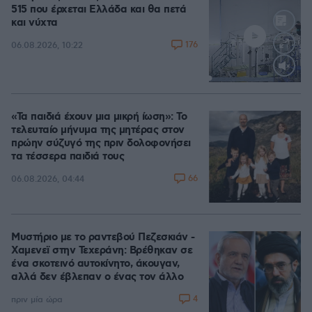
515 που έρχεται Ελλάδα και θα πετά
και νύχτα
176
06.08.2026, 10:22
Loaded
:
70.40%
«Τα παιδιά έχουν μια μικρή ίωση»: Το
τελευταίο μήνυμα της μητέρας στον
πρώην σύζυγό της πριν δολοφονήσει
τα τέσσερα παιδιά τους
66
06.08.2026, 04:44
Μυστήριο με το ραντεβού Πεζεσκιάν -
Χαμενεϊ στην Τεχεράνη: Βρέθηκαν σε
ένα σκοτεινό αυτοκίνητο, άκουγαν,
αλλά δεν έβλεπαν ο ένας τον άλλο
4
πριν μία ώρα