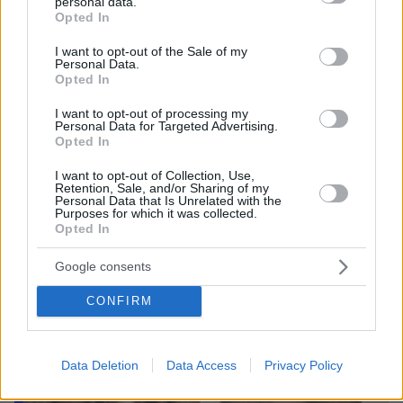
personal data.
grant or deny consent to Google and its third-party tags to
Opted In
use your data for below specified purposes in below Google
consent section.
I want to opt-out of the Sale of my
Personal Data.
Opted In
I want to opt-out of processing my
Personal Data for Targeted Advertising.
Opted In
I want to opt-out of Collection, Use,
08.08.2026, 18:08
Retention, Sale, and/or Sharing of my
Μυστήριο 3.500 ετών στη Σαντορίνη: Ο 15χρονος
Personal Data that Is Unrelated with the
Purposes for which it was collected.
που δεν πρόλαβε να ξεφύγει από το τσουνάμι
Opted In
μπορεί ν' αλλάξει τη χρονολογία της μεγάλης
έκρηξης
Google consents
CONFIRM
Data Deletion
Data Access
Privacy Policy