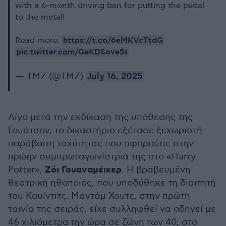
with a 6‑month driving ban for putting the pedal
to the metal!
https://t.co/6eMKVcTtdG
Read more:
pic.twitter.com/GeKDSove5s
— TMZ (@TMZ)
July 16, 2025
Λίγο μετά την εκδίκαση της υπόθεσης της
Γουάτσον, το δικαστήριο εξέτασε ξεχωριστή
παράβαση ταχύτητας που αφορούσε στην
πρώην συμπρωταγωνίστριά της στο «Harry
Ζόι Γουαναμέικερ
Potter»,
. Η βραβευμένη
θεατρική ηθοποιός, που υποδύθηκε τη διαιτητή
του Κουίντιτς, Μαντάμ Χουτς, στην πρώτη
ταινία της σειράς, είχε συλληφθεί να οδηγεί με
46
χιλιόμετρα
την ώρα σε ζώνη των 40, στο