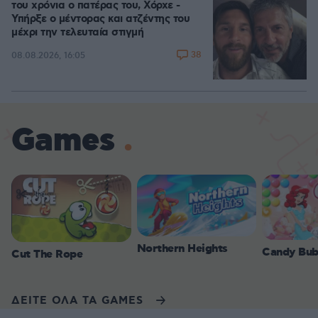
του χρόνια ο πατέρας του, Χόρχε -
Υπήρξε ο μέντορας και ατζέντης του
μέχρι την τελευταία στιγμή
38
08.08.2026, 16:05
Games
Northern Heights
Candy Bub
Cut The Rope
ΔΕΙΤΕ ΟΛΑ ΤΑ GAMES