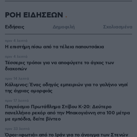
ΡΟΗ ΕΙΔΗΣΕΩΝ
Ειδήσεις
Δημοφιλή
Σχολιασμένα
πριν 4 λεπτά
Η επιστήμη πίσω από τα τέλεια παπουτσάκια
πριν 4 λεπτά
Τέσσερις τρόποι για να αποφύγετε το άγχος των
διακοπών
πριν 14 λεπτά
Κάλυμνος: Ένας οδηγός εμπειριών για το γαλήνιο νησί
της άγριας ομορφιάς
πριν 17 λεπτά
Παγκόσμιο Πρωτάθλημα Στίβου Κ-20: Δεύτερο
πανελλήνιο ρεκόρ από την Μπακογιάννη στα 100 μέτρα
με εμπόδια, δείτε βίντεο
πριν 33 λεπτά
Όροι-«φωτιά» από το Ιράν για το άνοιγμα των Στενών