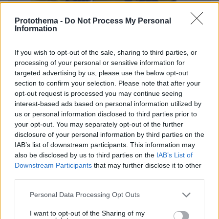
Protothema -
Do Not Process My Personal
Information
If you wish to opt-out of the sale, sharing to third parties, or
08.08.2026, 19:36
processing of your personal or sensitive information for
Τραγωδία στην Πάρο: Πνίγηκε 4χρονος σε πισίνα
targeted advertising by us, please use the below opt-out
beach bar, βούτηξε ο μπάρμαν για να τον σώσει
section to confirm your selection. Please note that after your
opt-out request is processed you may continue seeing
interest-based ads based on personal information utilized by
us or personal information disclosed to third parties prior to
your opt-out. You may separately opt-out of the further
disclosure of your personal information by third parties on the
IAB’s list of downstream participants. This information may
also be disclosed by us to third parties on the
IAB’s List of
Downstream Participants
that may further disclose it to other
third parties.
Please note that this website/app uses one or more Google
Personal Data Processing Opt Outs
services and may gather and store information including but
not limited to your visit or usage behaviour. You may click to
I want to opt-out of the Sharing of my