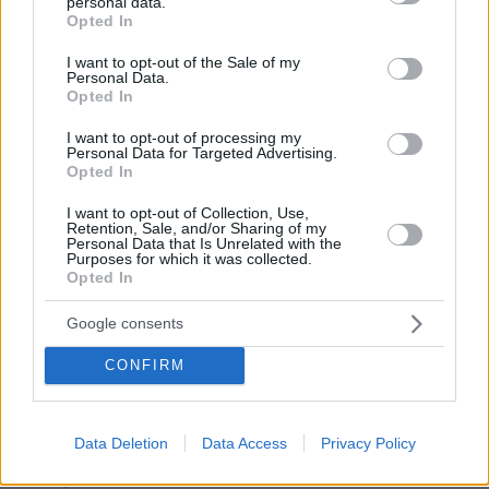
personal data.
grant or deny consent to Google and its third-party tags to
Opted In
use your data for below specified purposes in below Google
consent section.
I want to opt-out of the Sale of my
Personal Data.
Opted In
I want to opt-out of processing my
Personal Data for Targeted Advertising.
Opted In
I want to opt-out of Collection, Use,
Retention, Sale, and/or Sharing of my
Personal Data that Is Unrelated with the
Purposes for which it was collected.
Opted In
Google consents
CONFIRM
Data Deletion
Data Access
Privacy Policy
07.08.2026, 15:59
Είδος υπό εξαφάνιση οι υπερπολύτεκνοι στην