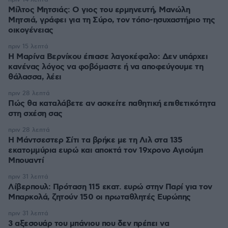
Μίλτος Μητσιάς: Ο γιος του ερμηνευτή, Μανώλη
Μητσιά, γράφει για τη Σύρο, τον τόπο-ησυχαστήριο της
οικογένειας
πριν 15 λεπτά
Η Μαρίνα Βερνίκου έπιασε λαγοκέφαλο: Δεν υπάρχει
κανένας λόγος να φοβόμαστε ή να αποφεύγουμε τη
θάλασσα, λέει
πριν 28 λεπτά
Πώς θα καταλάβετε αν ασκείτε παθητική επιθετικότητα
στη σχέση σας
πριν 28 λεπτά
Η Μάντσεστερ Σίτι τα βρήκε με τη Λιλ στα 135
εκατομμύρια ευρώ και αποκτά τον 19χρονο Αγιούμπ
Μπουαντί
πριν 31 λεπτά
Λίβερπουλ: Πρόταση 115 εκατ. ευρώ στην Παρί για τον
Μπαρκολά, ζητούν 150 οι πρωταθλητές Ευρώπης
πριν 31 λεπτά
3 αξεσουάρ του μπάνιου που δεν πρέπει να