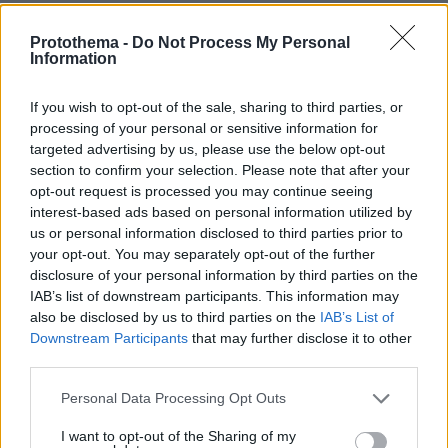
μοιραζόμαστε με ξένους
Protothema -
Do Not Process My Personal
πριν 34 λεπτά
Information
Εφετείο έκρινε παράνομη την κατασκευή της νέας
αίθουσας χορού του Τραμπ στον Λευκό Οίκο
If you wish to opt-out of the sale, sharing to third parties, or
πριν 38 λεπτά
processing of your personal or sensitive information for
Νηστεία Δεκαπενταύγουστου: 20 μελωμένα φαγητά
targeted advertising by us, please use the below opt-out
κατσαρόλας
section to confirm your selection. Please note that after your
πριν 40 λεπτά
opt-out request is processed you may continue seeing
Ο ΣΚΑΪ έλυσε τη συνεργασία του με τον διευθύνοντα
interest-based ads based on personal information utilized by
σύμβουλο, Γρηγόρη Δημητριάδη, δείτε την επίσημη
us or personal information disclosed to third parties prior to
ανακοίνωση
your opt-out. You may separately opt-out of the further
disclosure of your personal information by third parties on the
IAB’s list of downstream participants. This information may
ΔΕΙΤΕ ΟΛΕΣ ΤΙΣ ΕΙΔΗΣΕΙΣ
also be disclosed by us to third parties on the
IAB’s List of
Downstream Participants
that may further disclose it to other
third parties.
ΤΑ ΠΙΟ ΔΗΜΟΦΙΛΗ
Please note that this website/app uses one or more Google
Personal Data Processing Opt Outs
services and may gather and store information including but
not limited to your visit or usage behaviour. You may click to
I want to opt-out of the Sharing of my