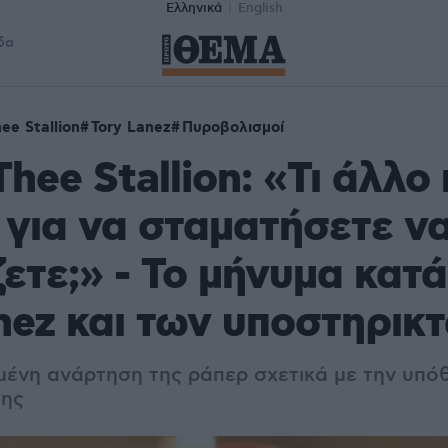
Ελληνικά
English
δα
ee Stallion
Tory Lanez
Πυροβολισμοί
hee Stallion: «Τι άλλο
ι για να σταματήσετε ν
ετε;» - Το μήνυμα κατά
nez και των υποστηρικ
σμένη ανάρτηση της ράπερ σχετικά με την υπό
της