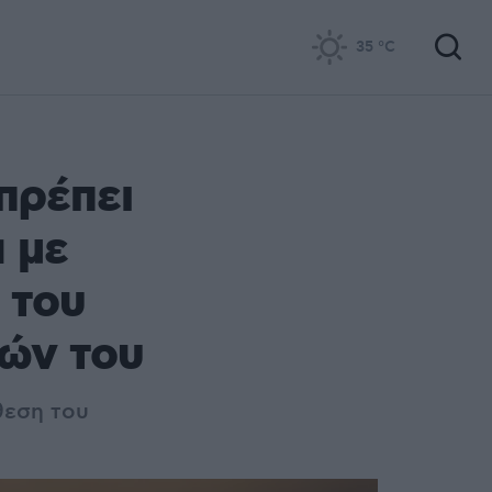
35
°C
 πρέπει
α με
 του
τών του
θεση του