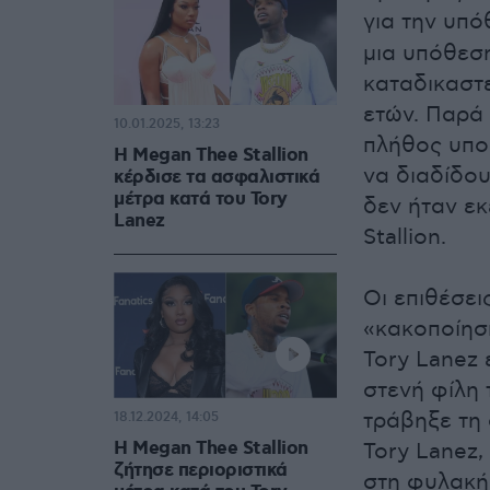
για την υπ
μια υπόθεση
καταδικαστε
ετών. Παρά 
10.01.2025, 13:23
πλήθος υποσ
Η Megan Thee Stallion
να διαδίδου
κέρδισε τα ασφαλιστικά
μέτρα κατά του Tory
δεν ήταν ε
Lanez
Stallion.
Οι επιθέσει
«κακοποίηση
Tory Lanez 
στενή φίλη 
τράβηξε τη 
18.12.2024, 14:05
Η Megan Thee Stallion
Tory Lanez
ζήτησε περιοριστικά
στη φυλακή,