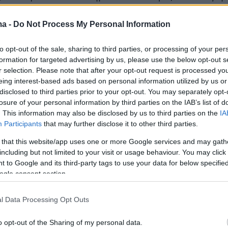
 Stallion δεν πυροβολήθηκε ποτέ.
ma -
Do Not Process My Personal Information
to opt-out of the sale, sharing to third parties, or processing of your per
έοι ισχυρισμοί στερούνται οποιασδήποτε
formation for targeted advertising by us, please use the below opt-out s
ής βάσης, διασημότητες όπως ο Κρις Μπράουν
r selection. Please note that after your opt-out request is processed y
e δεν δίστασαν να εκφράσουν δημόσια την
eing interest-based ads based on personal information utilized by us or
disclosed to third parties prior to your opt-out. You may separately opt-
 τους στον Tory Lanez, προωθώντας ακόμα κα
losure of your personal information by third parties on the IAB’s list of
ή καμπάνια στο Change.org για την απονομή
. This information may also be disclosed by us to third parties on the
IA
 ράπερ.
Participants
that may further disclose it to other third parties.
 that this website/app uses one or more Google services and may gath
αι το σημείο που ξεχείλισε το ποτήρι για τη
including but not limited to your visit or usage behaviour. You may click 
 to Google and its third-party tags to use your data for below specifi
Stallion, η οποία ξέσπασε δημόσια με μια
ogle consent section.
ε δημοσίευσή της στο TikTok, έγραψε
: «Σε
 θα σταματήσετε να με κάνετε να ξαναζώ τον
l Data Processing Opt Outs
 από τον Tory; Σε ποιο σημείο θα
o opt-out of the Sharing of my personal data.
ν αυτός και οι θαυμαστές του να λένε