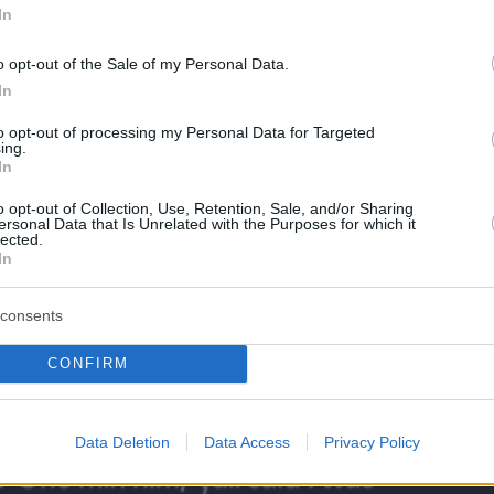
In
ο πληρώνεστε για να με παρενοχλείτε; Γιατί
υτό κάθε μέρα;».
o opt-out of the Sale of my Personal Data.
In
νάρτησή της
to opt-out of processing my Personal Data for Targeted
ing.
In
o opt-out of Collection, Use, Retention, Sale, and/or Sharing
ersonal Data that Is Unrelated with the Purposes for which it
lected.
In
consents
CONFIRM
Data Deletion
Data Access
Privacy Policy