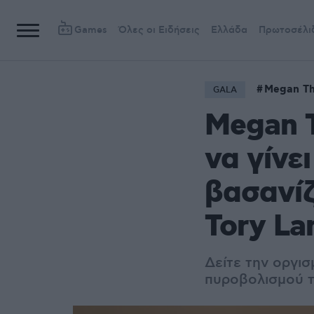
Games
Όλες οι Ειδήσεις
Ελλάδα
Πρωτοσέλι
Megan Th
GALA
Megan T
να γίνε
βασανίζ
Tory La
Δείτε την οργι
πυροβολισμού 