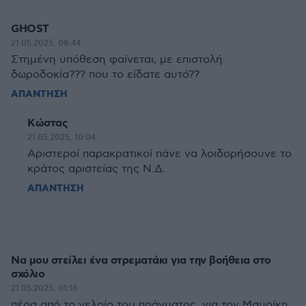
GHOST
21.05.2025, 08:44
Στημένη υπόθεση φαίνεται, με επιστολή
δωροδοκία??? που το είδατε αυτό??
ΑΠΑΝΤΗΣΗ
Κώστας
21.05.2025, 10:04
Αριστεροί παρακρατικοί πάνε να λοιδορήσουνε το
κράτος αριστείας της Ν.Δ.
ΑΠΑΝΤΗΣΗ
Να μου στείλει ένα στρεματάκι για την βοήθεια στο
σχόλιο
21.05.2025, 01:18
πέρα από το γελοίο του πράγματος, για τον Μαυρίκη