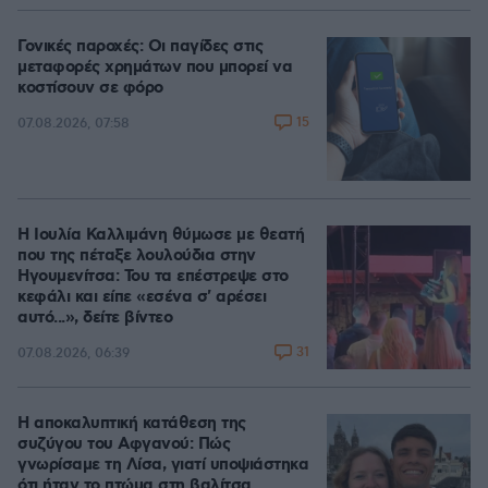
100.00%
Γονικές παροχές: Οι παγίδες στις
μεταφορές χρημάτων που μπορεί να
κοστίσουν σε φόρο
15
07.08.2026, 07:58
Η Ιουλία Καλλιμάνη θύμωσε με θεατή
που της πέταξε λουλούδια στην
Ηγουμενίτσα: Του τα επέστρεψε στο
κεφάλι και είπε «εσένα σ' αρέσει
αυτό...», δείτε βίντεο
31
07.08.2026, 06:39
Η αποκαλυπτική κατάθεση της
συζύγου του Αφγανού: Πώς
γνωρίσαμε τη Λίσα, γιατί υποψιάστηκα
ότι ήταν το πτώμα στη βαλίτσα