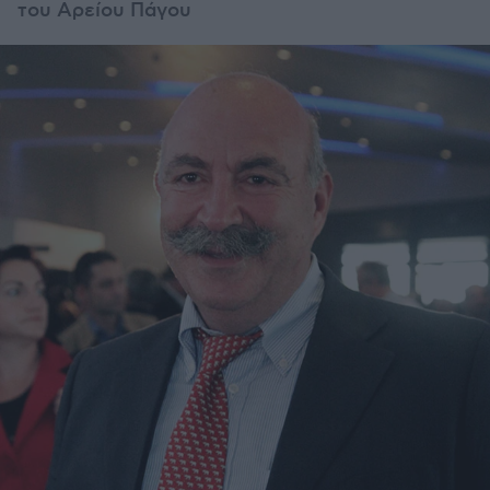
του Αρείου Πάγου