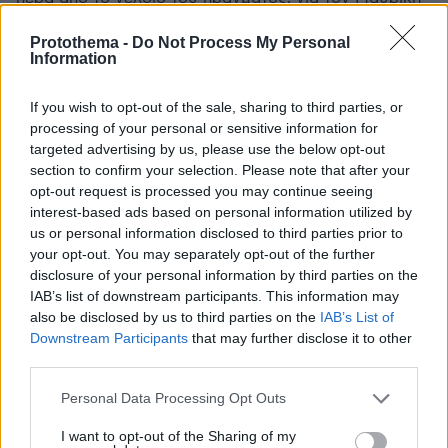
η κατάσταση μπορεί να μοιάζει δύσκολη αλλά
ξεγλυστράς εύκολα επί της βάσης ότι έστειλε
Protothema -
Do Not Process My Personal
Information
επιστολή και ένας που κάνει δωροδοκία δεν στέλνει
γράμματα. Να πει ότι ήθελε να κάνει παρέμβαση
If you wish to opt-out of the sale, sharing to third parties, or
στην δίκη, ο Αρεοπγίτης του είπε μπορείς να
processing of your personal or sensitive information for
παρέμβεις μόνο αν έχεις έννομο συμφέρον και μας
targeted advertising by us, please use the below opt-out
το δηλώσεις γραπτά, αυτός δήλωσε γραπτά ότι έχει
section to confirm your selection. Please note that after your
έννομο συμφέρον από την δίκη γιατί θα κερδίσει πχ
opt-out request is processed you may continue seeing
ένα εκατομύριο, και ο Αρεοπαγίτης, τσοπυ, τον
interest-based ads based on personal information utilized by
τσάκωσε. Σαν χαζός πιάστηκε αλλά ξεγλυστράει
us or personal information disclosed to third parties prior to
εύκολα. Παρακαλώ την αμοιβή μου
your opt-out. You may separately opt-out of the further
ΑΠΑΝΤΗΣΗ
disclosure of your personal information by third parties on the
IAB’s list of downstream participants. This information may
also be disclosed by us to third parties on the
IAB’s List of
ΣΑχλαμαραΚΗΣ
Downstream Participants
that may further disclose it to other
21.05.2025, 01:11
third parties.
και δεν την πήρε πχ τηλέφωνο ή να την πετύχει να το
πει, της το έστειλε σε ενυπόγραφη επιστολή ? χμ.... η
Please note that this website/app uses one or more Google
Personal Data Processing Opt Outs
services and may gather and store information including but
πολυ βλάκας, είναι ή κάτι βρωμάει.
not limited to your visit or usage behaviour. You may click to
I want to opt-out of the Sharing of my
ΑΠΑΝΤΗΣΗ