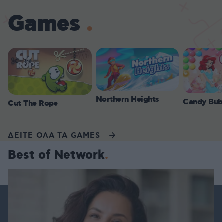
Games
Northern Heights
Candy Bub
Cut The Rope
ΔΕΙΤΕ ΟΛΑ ΤΑ GAMES
Best of Network