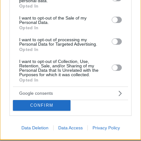
personal data.
grant or deny consent to Google and its third-party tags to
Opted In
use your data for below specified purposes in below Google
consent section.
Η έννοια της διπλανής και το ξίφος
I want to opt-out of the Sale of my
Personal Data.
20.05.2025, 23:41
Opted In
Δεν ξέρεις κινητό μου με την τυροπιτα να τα σπάσει
πολύ γέλιο και το Βιβλίο να μου στείλεις
I want to opt-out of processing my
Personal Data for Targeted Advertising.
ΑΠΑΝΤΗΣΗ
Opted In
I want to opt-out of Collection, Use,
Επιστολή του Χριστού έχω ακουσει
Retention, Sale, and/or Sharing of my
Personal Data that Is Unrelated with the
20.05.2025, 23:33
Purposes for which it was collected.
Επιστολή τέτοια πρώτη φορά ακούω.
Opted In
ΑΠΑΝΤΗΣΗ
Google consents
CONFIRM
Καποιος ειπε ...
Data Deletion
Data Access
Privacy Policy
20.05.2025, 22:56
Τα φαντάσματα του παρελθόντος που τελικα δεν