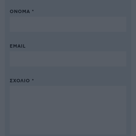
ΌΝΟΜΑ *
EMAIL
ΣΧΌΛΙΟ *