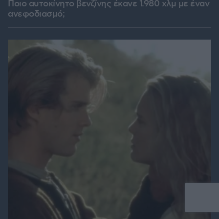
Ποιο αυτοκίνητο βενζίνης έκανε 1.980 χλμ με έναν
ανεφοδιασμό;