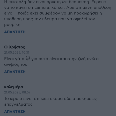
Η επιστολή δεν ειναι αρκετη ως δεσμευση. Επρεπε
να το κανει on camera. χα χα . Αρε στημενη υπόθεση
ειναι... ποιός εχει συμφέρον να μη προχωρήσει η
υποθεση προς την πλευρα που να οφελεί τον
μαυρίκη;
ΑΠΑΝΤΗΣΗ
Ο Χρήστος
21.05.2025, 10:31
Είναι γάτα 🐱 για αυτό είναι και στην ζωή ενώ ο
ανιψιός του.....
ΑΠΑΝΤΗΣΗ
καλημέρα
21.05.2025, 08:57
Το ωραιο ειναι οτι εχει ακομα αδεια ασκησεως
επαγγελματος
ΑΠΑΝΤΗΣΗ