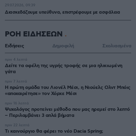
29.07.2026, 09:39
Διασκεδάζουμε υπεύθυνα, επιστρέφουμε με ασφάλεια
ΡΟΗ ΕΙΔΗΣΕΩΝ
Ειδήσεις
Δημοφιλή
Σχολιασμένα
πριν 4 λεπτά
Δείτε τα οφέλη της υγρής τροφής σε μια ηλικιωμένη
γάτα
πριν 7 λεπτά
Η πρώτη ομάδα του Λιονέλ Μέσι, η Νιούελς Ολντ Μπόις
«αποχαιρέτησε» τον Χόρχε Μέσι
πριν 16 λεπτά
Ψυχολόγος προτείνει μέθοδο που μας ηρεμεί στο λεπτό
– Περιλαμβάνει 3 απλά βήματα
πριν 22 λεπτά
Τι καινούργιο θα φέρει το νέο Dacia Spring;