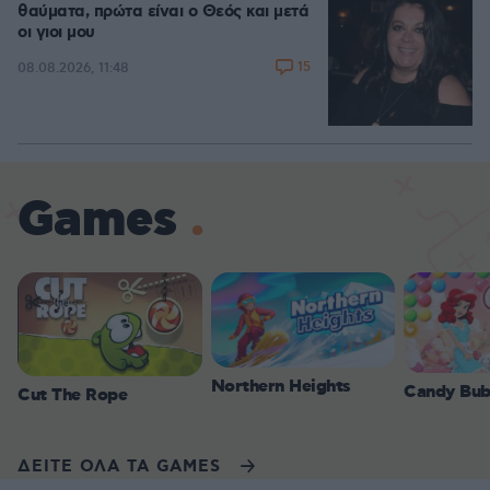
θαύματα, πρώτα είναι ο Θεός και μετά
οι γιοι μου
15
08.08.2026, 11:48
Games
Northern Heights
Candy Bub
Cut The Rope
ΔΕΙΤΕ ΟΛΑ ΤΑ GAMES