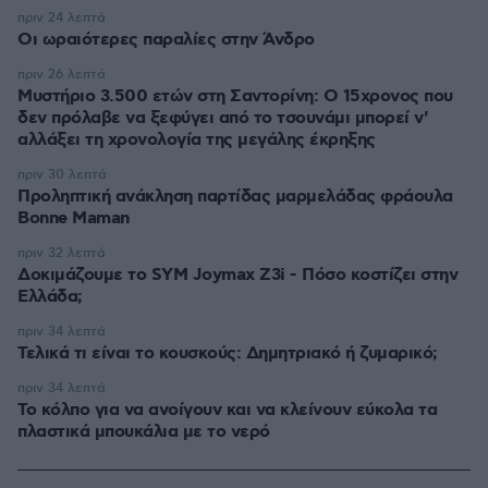
πριν 24 λεπτά
Οι ωραιότερες παραλίες στην Άνδρο
πριν 26 λεπτά
Μυστήριο 3.500 ετών στη Σαντορίνη: Ο 15χρονος που
δεν πρόλαβε να ξεφύγει από το τσουνάμι μπορεί ν'
αλλάξει τη χρονολογία της μεγάλης έκρηξης
πριν 30 λεπτά
Προληπτική ανάκληση παρτίδας μαρμελάδας φράουλα
Bonne Maman
πριν 32 λεπτά
Δοκιμάζουμε το SYM Joymax Z3i - Πόσο κοστίζει στην
Ελλάδα;
πριν 34 λεπτά
Τελικά τι είναι το κουσκούς: Δημητριακό ή ζυμαρικό;
πριν 34 λεπτά
Το κόλπο για να ανοίγουν και να κλείνουν εύκολα τα
πλαστικά μπουκάλια με το νερό