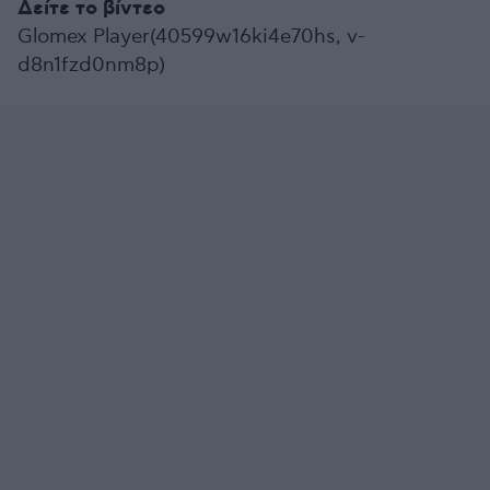
Δείτε το βίντεο
Glomex Player(40599w16ki4e70hs, v-
d8n1fzd0nm8p)