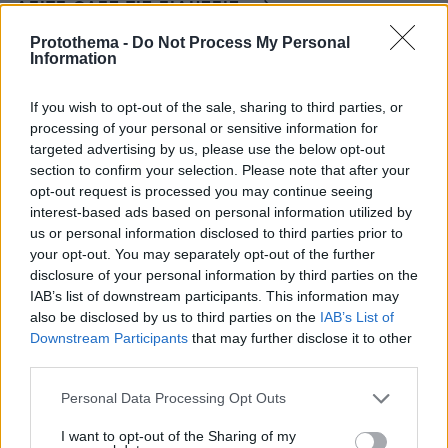
ΔΕΙΤΕ ΟΛΕΣ ΤΙΣ ΕΙΔΗΣΕΙΣ
Protothema -
Do Not Process My Personal
Information
ΤΑ ΠΙΟ ΔΗΜΟΦΙΛΗ
If you wish to opt-out of the sale, sharing to third parties, or
processing of your personal or sensitive information for
targeted advertising by us, please use the below opt-out
section to confirm your selection. Please note that after your
opt-out request is processed you may continue seeing
interest-based ads based on personal information utilized by
us or personal information disclosed to third parties prior to
your opt-out. You may separately opt-out of the further
disclosure of your personal information by third parties on the
IAB’s list of downstream participants. This information may
also be disclosed by us to third parties on the
IAB’s List of
Downstream Participants
that may further disclose it to other
third parties.
Please note that this website/app uses one or more Google
Personal Data Processing Opt Outs
services and may gather and store information including but
not limited to your visit or usage behaviour. You may click to
I want to opt-out of the Sharing of my