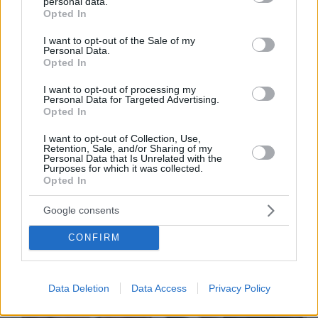
personal data.
grant or deny consent to Google and its third-party tags to
Opted In
use your data for below specified purposes in below Google
consent section.
I want to opt-out of the Sale of my
Personal Data.
Opted In
08.08.2026, 12:18
I want to opt-out of processing my
Από τη Μόρια στον γάμο, τη ΜΚΟ και την
Personal Data for Targeted Advertising.
Opted In
κατηγορία για φόνο: Η σκοτεινή διαδρομή του
26χρονου Αφγανού που σκότωσε τη Βρετανίδα
I want to opt-out of Collection, Use,
στην Κυψέλη
Retention, Sale, and/or Sharing of my
Personal Data that Is Unrelated with the
Purposes for which it was collected.
Opted In
Google consents
CONFIRM
Data Deletion
Data Access
Privacy Policy