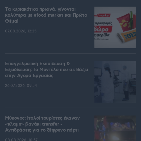
Tα κυριακάτικα πρωινά, γίνονται
καλύτερα με efood market και Πρώτο
Θέμα!
07.08.2026, 12:25
Επαγγελματική Εκπαίδευση &
Εξειδίκευση: Το Mοντέλο που σε Bάζει
στην Aγορά Eργασίας
26.07.2026, 09:54
Μύκονος: Ιταλοί τουρίστες έκαναν
«κλαμπ» βανάκι transfer -
Αντιδράσεις για το ξέφρενο πάρτι
08.08.2026, 10:57