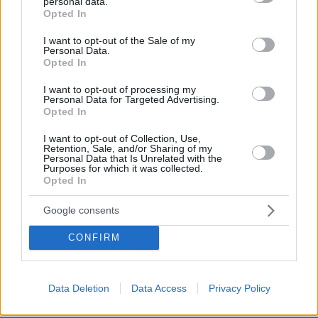
personal data.
grant or deny consent to Google and its third-party tags to
Opted In
use your data for below specified purposes in below Google
consent section.
I want to opt-out of the Sale of my
Personal Data.
Opted In
I want to opt-out of processing my
Personal Data for Targeted Advertising.
Opted In
I want to opt-out of Collection, Use,
Retention, Sale, and/or Sharing of my
Personal Data that Is Unrelated with the
Purposes for which it was collected.
Opted In
Google consents
CONFIRM
07.08.2026, 15:59
Είδος υπό εξαφάνιση οι υπερπολύτεκνοι στην
Ελλάδα που γερνάει: Τα... δύο ταψιά μεσημεριανό,
τα επιδόματα, η καθημερινότητά τους
Data Deletion
Data Access
Privacy Policy