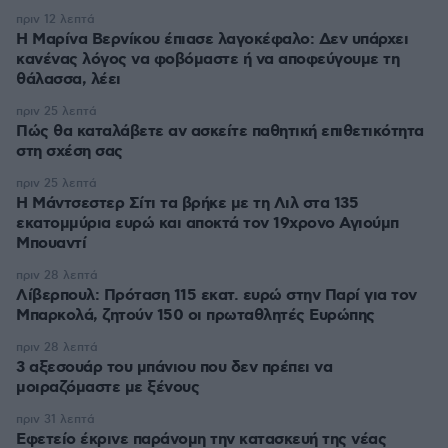
πριν 12 λεπτά
Η Μαρίνα Βερνίκου έπιασε λαγοκέφαλο: Δεν υπάρχει
κανένας λόγος να φοβόμαστε ή να αποφεύγουμε τη
θάλασσα, λέει
πριν 25 λεπτά
Πώς θα καταλάβετε αν ασκείτε παθητική επιθετικότητα
στη σχέση σας
πριν 25 λεπτά
Η Μάντσεστερ Σίτι τα βρήκε με τη Λιλ στα 135
εκατομμύρια ευρώ και αποκτά τον 19χρονο Αγιούμπ
Μπουαντί
πριν 28 λεπτά
Λίβερπουλ: Πρόταση 115 εκατ. ευρώ στην Παρί για τον
Μπαρκολά, ζητούν 150 οι πρωταθλητές Ευρώπης
πριν 28 λεπτά
3 αξεσουάρ του μπάνιου που δεν πρέπει να
μοιραζόμαστε με ξένους
πριν 31 λεπτά
Εφετείο έκρινε παράνομη την κατασκευή της νέας