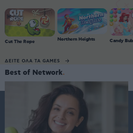
Northern Heights
Candy Bub
Cut The Rope
ΔΕΙΤΕ ΟΛΑ ΤΑ GAMES
Best of Network