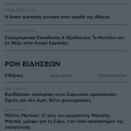
03.08.2026, 10:56
Η Smart φοιτητική κατοικία στην καρδιά της Αθήνας
26.07.2026, 09:54
Επαγγελματική Εκπαίδευση & Εξειδίκευση: Το Mοντέλο που
σε Bάζει στην Aγορά Eργασίας
ΡΟΗ ΕΙΔΗΣΕΩΝ
Ειδήσεις
Δημοφιλή
Σχολιασμένα
πριν 8 λεπτά
Βανδάλισαν εκκλησάκι στον Σαρωνικό, προκάλεσαν
ζημιές και στο Ιερό, δείτε φωτογραφίες
πριν 11 λεπτά
Μίλτος Μητσιάς: Ο γιος του ερμηνευτή, Μανώλη
Μητσιά, γράφει για τη Σύρο, τον τόπο-ησυχαστήριο της
οικογένειας