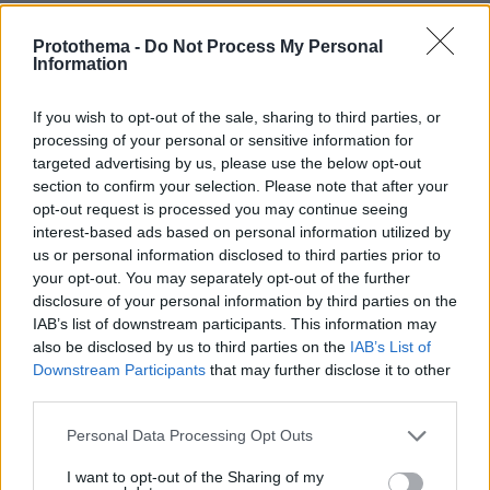
αίθουσας χορού του Τραμπ στον Λευκό Οίκο
Protothema -
Do Not Process My Personal
πριν 35 λεπτά
Information
Νηστεία Δεκαπενταύγουστου: 20 μελωμένα φαγητά
κατσαρόλας
If you wish to opt-out of the sale, sharing to third parties, or
πριν 37 λεπτά
processing of your personal or sensitive information for
Ο ΣΚΑΪ έλυσε τη συνεργασία του με τον διευθύνοντα
targeted advertising by us, please use the below opt-out
σύμβουλο, Γρηγόρη Δημητριάδη, δείτε την επίσημη
section to confirm your selection. Please note that after your
ανακοίνωση
opt-out request is processed you may continue seeing
interest-based ads based on personal information utilized by
ΔΕΙΤΕ ΟΛΕΣ ΤΙΣ ΕΙΔΗΣΕΙΣ
us or personal information disclosed to third parties prior to
your opt-out. You may separately opt-out of the further
disclosure of your personal information by third parties on the
IAB’s list of downstream participants. This information may
also be disclosed by us to third parties on the
IAB’s List of
ΤΑ ΠΙΟ ΔΗΜΟΦΙΛΗ
Downstream Participants
that may further disclose it to other
third parties.
Please note that this website/app uses one or more Google
Personal Data Processing Opt Outs
services and may gather and store information including but
not limited to your visit or usage behaviour. You may click to
I want to opt-out of the Sharing of my